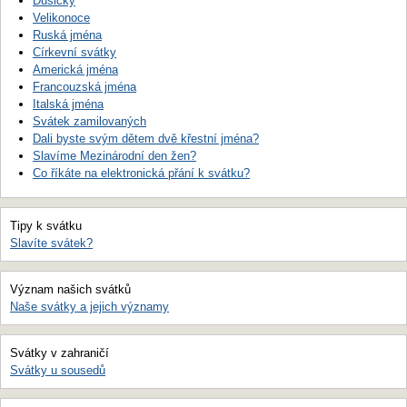
Dušičky
Velikonoce
Ruská jména
Církevní svátky
Americká jména
Francouzská jména
Italská jména
Svátek zamilovaných
Dali byste svým dětem dvě křestní jména?
Slavíme Mezinárodní den žen?
Co říkáte na elektronická přání k svátku?
Tipy k svátku
Slavíte svátek?
Význam našich svátků
Naše svátky a jejich významy
Svátky v zahraničí
Svátky u sousedů