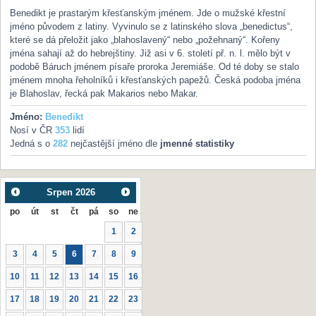
Benedikt je prastarým křesťanským jménem. Jde o mužské křestní
jméno původem z latiny. Vyvinulo se z latinského slova „benedictus“,
které se dá přeložit jako „blahoslavený“ nebo „požehnaný“. Kořeny
jména sahají až do hebrejštiny. Již asi v 6. století př. n. l. mělo být v
podobě Báruch jménem písaře proroka Jeremiáše. Od té doby se stalo
jménem mnoha řeholníků i křesťanských papežů. Česká podoba jména
je Blahoslav, řecká pak Makarios nebo Makar.
Jméno:
Benedikt
Nosí v ČR
353
lidí
Jedná s o
282
nejčastější jméno dle
jmenné statistiky
Srpen
2026
po
út
st
čt
pá
so
ne
1
2
3
4
5
6
7
8
9
10
11
12
13
14
15
16
17
18
19
20
21
22
23