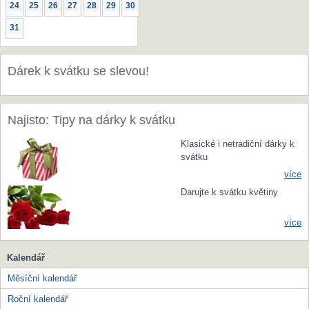
24
25
26
27
28
29
30
31
Dárek k svátku se slevou!
Najisto: Tipy na dárky k svátku
Klasické i netradiční dárky k
svátku
více
Darujte k svátku květiny
více
Kalendář
Měsíční kalendář
Roční kalendář