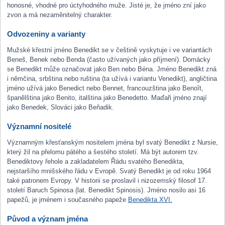
honosné, vhodné pro úctyhodného muže. Jisté je, že jméno zní jako
zvon a má nezaměnitelný charakter.
Odvozeniny a varianty
Mužské křestní jméno Benedikt se v češtině vyskytuje i ve variantách
Beneš, Benek nebo Benda (často užívaných jako příjmení). Domácky
se Benedikt může označovat jako Ben nebo Béna. Jméno Benedikt zná
i němčina, srbština nebo ruština (ta užívá i variantu Venedikt), angličtina
jméno užívá jako Benedict nebo Bennet, francouzština jako Benoît,
španělština jako Benito, italština jako Benedetto. Maďaři jméno znají
jako Benedek, Slováci jako Beňadik.
Významní nositelé
Významným křesťanským nositelem jména byl svatý Benedikt z Nursie,
který žil na přelomu pátého a šestého století. Má být autorem tzv.
Benediktovy řehole a zakladatelem Řádu svatého Benedikta,
nejstaršího mnišského řádu v Evropě. Svatý Benedikt je od roku 1964
také patronem Evropy. V historii se proslavil i nizozemský filosof 17.
století Baruch Spinosa (lat. Benedikt Spinosis). Jméno nosilo asi 16
papežů, je jménem i současného papeže
Benedikta XVI.
Původ a význam jména