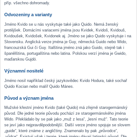
příp. všechno dohromady.
Odvozeniny a varianty
Jméno Kvido se u nás vyskytuje také jako Quido. Nemá ženský
protějšek. Domácími variacemi jména jsou Kvidek, Kvidoš, Kvidouš,
Kvidoušek, Kvidošek, Kvidonek aj. Jméno se jako Quido vyskytuje i na
Slovensku. Anglická verze jména je Guy, německá Guido nebo Wido,
francouzská Gui či Guy. Italština jméno zná jako Guido, stejně tak i
španělština, portugalština nebo latina. Polskou verzí jména je Gwido,
maďarskou Gujdó.
Významní nositelé
Jméno nosil například český jazykovědec Kvido Hodura, také sochař
Quido Kocian nebo malíř Quido Mánes.
Původ a význam jména
Mužské křestní jméno Kvido (také Quido) má zřejmě starogermánský
původ. Dle jedné teorie původu pochází ze starogermánského jména
Wido. Překládalo by se pak jako „muž z lesa“, „lesní muž“. Tato teorie
se jeví jako nejpravděpodobnější. Další verze jméno spojuje se slovem
„guide“, které známe z angličtiny. Znamenalo by pak „průvodce“,
„vůdce“. Existují však i teorie, které jménu dávají latinský původ. Dle