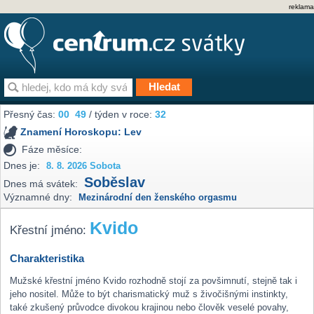
reklama
Přesný čas:
00
49
/ týden v roce:
32
Znamení Horoskopu:
Lev
Fáze měsíce:
Dnes je:
8. 8. 2026 Sobota
Soběslav
Dnes má svátek:
Významné dny:
Mezinárodní den ženského orgasmu
Kvido
Křestní jméno:
Charakteristika
Mužské křestní jméno Kvido rozhodně stojí za povšimnutí, stejně tak i
jeho nositel. Může to být charismatický muž s živočišnými instinkty,
také zkušený průvodce divokou krajinou nebo člověk veselé povahy,