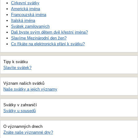
Církevní svátky
Americká jména
Francouzská jména
Italská jména
Svátek zamilovaných
Dali byste svým dětem dvě křestní jména?
Slavíme Mezinárodní den žen?
Co říkáte na elektronická přání k svátku?
Tipy k svátku
Slavíte svátek?
Význam našich svátků
Naše svátky a jejich významy
Svátky v zahraničí
Svátky u sousedů
O významných dnech
Znáte naše významné dny?