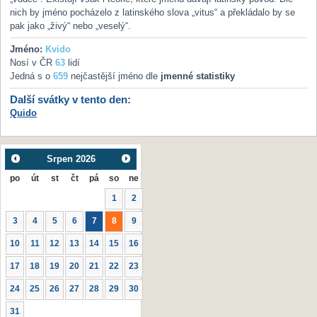
nich by jméno pocházelo z latinského slova „vitus“ a překládalo by se
pak jako „živý“ nebo „veselý“.
Jméno:
Kvido
Nosí v ČR
63
lidí
Jedná s o
659
nejčastější jméno dle
jmenné statistiky
Další svátky v tento den:
Quido
Srpen
2026
po
út
st
čt
pá
so
ne
1
2
3
4
5
6
7
8
9
10
11
12
13
14
15
16
17
18
19
20
21
22
23
24
25
26
27
28
29
30
31