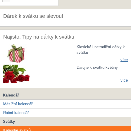
Dárek k svátku se slevou!
Najisto: Tipy na dárky k svátku
Klasické i netradiční dárky k
svátku
více
Darujte k svátku květiny
více
Kalendář
Měsíční kalendář
Roční kalendář
Svátky
Kalendář svátků