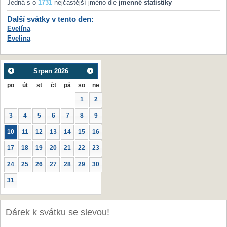
Jedná s o
1731
nejčastější jméno dle
jmenné statistiky
Další svátky v tento den:
Evelína
Evelina
Srpen
2026
po
út
st
čt
pá
so
ne
1
2
3
4
5
6
7
8
9
10
11
12
13
14
15
16
17
18
19
20
21
22
23
24
25
26
27
28
29
30
31
Dárek k svátku se slevou!