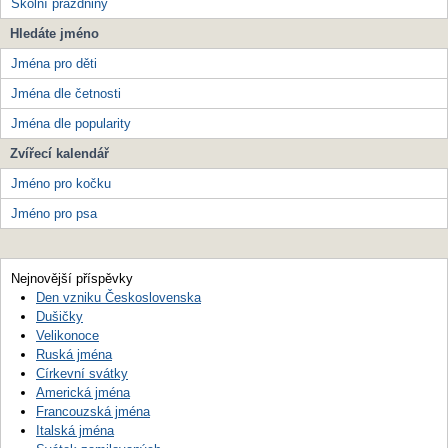
Školní prázdniny
Hledáte jméno
Jména pro děti
Jména dle četnosti
Jména dle popularity
Zvířecí kalendář
Jméno pro kočku
Jméno pro psa
Nejnovější příspěvky
Den vzniku Československa
Dušičky
Velikonoce
Ruská jména
Církevní svátky
Americká jména
Francouzská jména
Italská jména