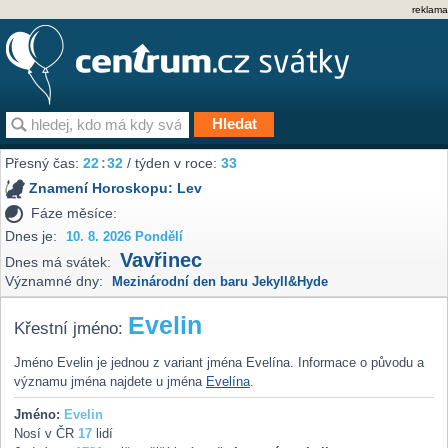
reklama
Přesný čas:
22
:
32
/ týden v roce:
33
Znamení Horoskopu:
Lev
Fáze měsíce:
Dnes je:
10. 8. 2026 Pondělí
Vavřinec
Dnes má svátek:
Významné dny:
Mezinárodní den baru Jekyll&Hyde
Evelin
Křestní jméno:
Jméno Evelin je jednou z variant jména Evelína. Informace o původu a
významu jména najdete u jména
Evelína
.
Jméno:
Evelin
Nosí v ČR
17
lidí