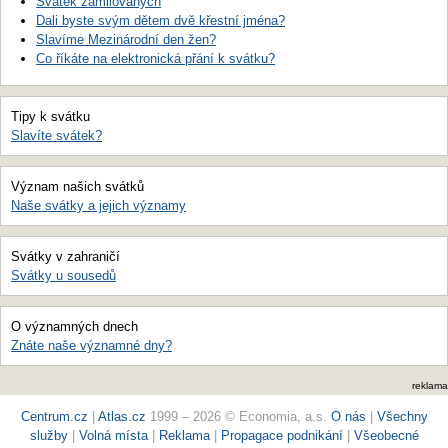
Svátek zamilovaných
Dali byste svým dětem dvě křestní jména?
Slavíme Mezinárodní den žen?
Co říkáte na elektronická přání k svátku?
Tipy k svátku
Slavíte svátek?
Význam našich svátků
Naše svátky a jejich významy
Svátky v zahraničí
Svátky u sousedů
O významných dnech
Znáte naše významné dny?
reklama
Centrum.cz
|
Atlas.cz
1999 – 2026 © Economia, a.s.
O nás
|
Všechny
služby
|
Volná místa
|
Reklama
|
Propagace podnikání
|
Všeobecné