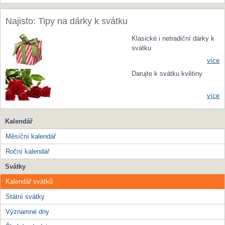
Najisto: Tipy na dárky k svátku
Klasické i netradiční dárky k
svátku
více
Darujte k svátku květiny
více
Kalendář
Měsíční kalendář
Roční kalendář
Svátky
Kalendář svátků
Státní svátky
Významné dny