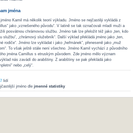
nam jména
jméno Kamil má několik teorií výkladu. Jméno se nejčastěji vykládá z
illus“ jako „vznešeného původu“. V latině se tak označovali mladí muži a
užili posvátnou chrámovou službu. Jméno tak lze přeložit též jako „ten, kdo
u službu“, „chrámový služebník“. Další výklad překládá jméno jako „ten,
 rodiče“. Jméno lze vykládat i jako „heřmánek“, přeneseně jako „muž
em“. To však ještě stále není všechno. Jméno Kamil vychází z původního
ého jména Camillus s etruským původem. Zde jméno mělo význam
 výklad nás zavádí do arabštiny. Z arabštiny se pak překládá jako
pletní“ nebo „celý“.
7
lidí
jčastější jméno dle
jmenné statistiky