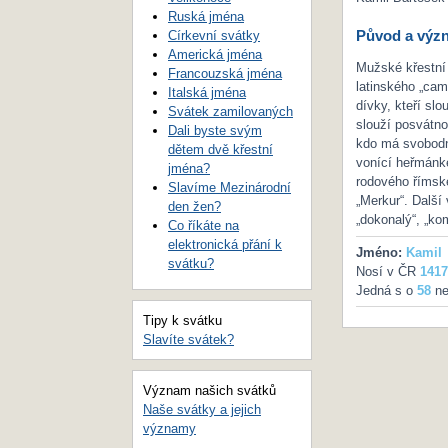
Ruská jména
Původ a výz
Církevní svátky
Americká jména
Mužské křestní 
Francouzská jména
latinského „cam
Italská jména
dívky, kteří slo
Svátek zamilovaných
slouží posvátno
Dali byste svým
kdo má svobodné
dětem dvě křestní
vonící heřmánk
jména?
rodového římsk
Slavíme Mezinárodní
„Merkur“. Další
den žen?
„dokonalý“, „kom
Co říkáte na
elektronická přání k
Jméno:
Kamil
svátku?
Nosí v ČR
1417
Jedná s o
58
ne
Tipy k svátku
Slavíte svátek?
Význam našich svátků
Naše svátky a jejich
významy