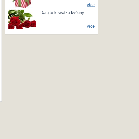
více
Darujte k svátku květiny
více