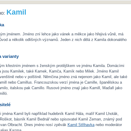
Kamil
no:
ka
ným jménem. Jméno zní lehce jako vánek a měkce jako hřejivá vůně, má
ůvod a několik odlišných významů. Jeden z nich dělá z Kamila dokonalého
 varianty
ým křestním jménem s ženským protějškem ve jménu Kamila. Domácími
 jsou Kamilek, také Kamek, Kamča, Kamík nebo Milek. Jméno Kamil
lovenštině nebo v polštině. Němčina jméno zná nejenom jako Kamil, ale také
amill nebo Camillus. Francouzskou verzí jména je Camille, španělskou a
milo, italskou pak Camillo. Rusové jméno znají jako Kamill, Maďaři jako
illó.
itelé
i jména Kamil byli například hudebník Kamil Hála, malíř Kamil Lhoták,
l Roškot, básník Kamil Bednář nebo spisovatel Kamil Zeman, známý pod
van Olbracht. Dnes jméno nosí zpěvák
Kamil Střihavka
nebo moderátor
 alias Kazma.