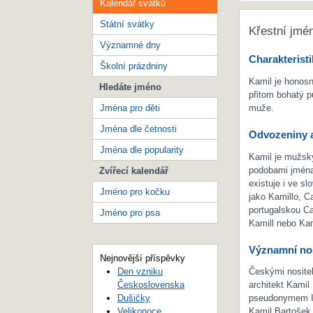
Kalendář svátků
Státní svátky
Křestní jmé
Významné dny
Charakteristi
Školní prázdniny
Kamil je honos
Hledáte jméno
přitom bohatý p
Jména pro děti
muže.
Jména dle četnosti
Odvozeniny a
Jména dle popularity
Kamil je mužsk
podobami jména
Zvířecí kalendář
existuje i ve s
Jméno pro kočku
jako Kamillo, C
portugalskou Ca
Jméno pro psa
Kamill nebo Kam
Významní nos
Nejnovější příspěvky
Den vzniku
Českými nositel
Československa
architekt Kami
Dušičky
pseudonymem I
Velikonoce
Kamil Bartošek