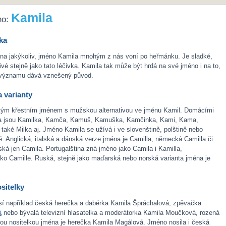
Kamila
no:
ka
éna jakýkoliv, jméno Kamila mnohým z nás voní po heřmánku. Je sladké,
jivé stejně jako tato léčivka. Kamila tak může být hrdá na své jméno i na to,
o významu dává vznešený původ.
 varianty
kým křestním jménem s mužskou alternativou ve jménu Kamil. Domácími
a jsou Kamilka, Kamča, Kamuš, Kamuška, Kamčinka, Kami, Kama,
aké Milka aj. Jméno Kamila se užívá i ve slovenštině, polštině nebo
ě. Anglická, italská a dánská verze jména je Camilla, německá Camilla či
ská jen Camila. Portugalština zná jméno jako Camila i Kamilla,
ako Camille. Ruská, stejně jako maďarská nebo norská varianta jména je
sitelky
í například česká herečka a dabérka Kamila Špráchalová, zpěvačka
á
nebo bývalá televizní hlasatelka a moderátorka Kamila Moučková, rozená
ou nositelkou jména je herečka Kamila Magálová. Jméno nosila i česká