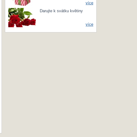
více
Darujte k svátku květiny
více