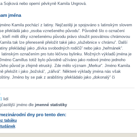
la Sojková nebo operní pěvkyně Kamila Ungrová.
nam jména
jméno Kamila pochází z latiny. Nejčastěji je spojováno s latinským slovem
é se překládá jako „osoba vznešeného původu“. Původně šlo o označení
k, kteří měli díky vznešenému původu právo sloužit posvátnou chrámovou
amila tak lze přeneseně přeložit také jako „služebnice v chrámu“. Další
latiny překládají jako „dívka svobodných rodičů“ nebo jako „heřmánek“.
iž latinským označením pro tuto léčivou bylinku. Možných výkladů jména je
 Jméno Camillus totiž bylo původně užíváno jako rodové jméno jednoho
 Jeho původ je zřejmě etruský. Zde mělo význam „Merkur“. Jméno Kamila
ně přeložit i jako „božská“, „zářivá“. Některé výklady jména nás však
bštiny. Jméno by se pak z arabštiny překládalo jako „dokonalý“ či
a
1
lidí
jčastější jméno dle
jmenné statistiky
ezinárodní dny pro tento den:
ez tabáku
studánek