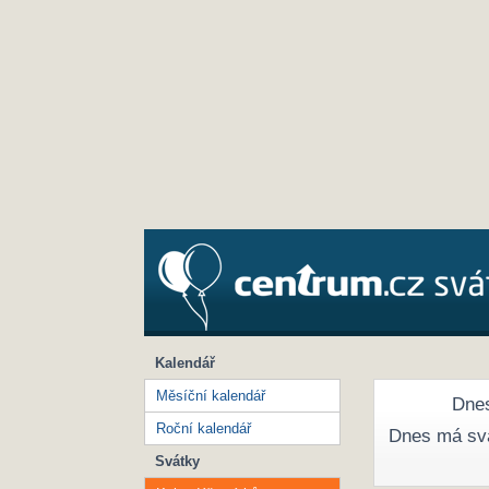
Kalendář
Měsíční kalendář
Dnes
Roční kalendář
Dnes má sv
Svátky