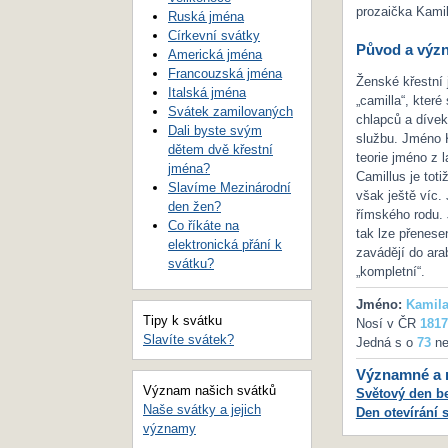
prozaička Kami
Ruská jména
Církevní svátky
Původ a výz
Americká jména
Francouzská jména
Ženské křestní 
Italská jména
„camilla“, kter
Svátek zamilovaných
chlapců a díve
Dali byste svým
službu. Jméno K
dětem dvě křestní
teorie jméno z 
jména?
Camillus je tot
Slavíme Mezinárodní
však ještě víc.
den žen?
římského rodu.
Co říkáte na
tak lze přenese
elektronická přání k
zavádějí do ara
svátku?
„kompletní“.
Jméno:
Kamil
Tipy k svátku
Nosí v ČR
1817
Slavíte svátek?
Jedná s o
73
ne
Významné a m
Význam našich svátků
Světový den b
Naše svátky a jejich
Den otevírání 
významy