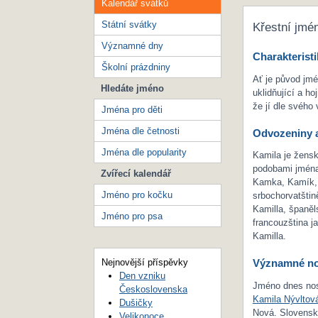
Kalendář svátků
Státní svátky
Křestní jmé
Významné dny
Charakteristi
Školní prázdniny
Ať je původ jm
Hledáte jméno
uklidňující a ho
že jí dle svéh
Jména pro děti
Jména dle četnosti
Odvozeniny a
Jména dle popularity
Kamila je žens
podobami jmén
Zvířecí kalendář
Kamka, Kamík, t
Jméno pro kočku
srbochorvatštin
Kamilla, španěl
Jméno pro psa
francouzština j
Kamilla.
Nejnovější příspěvky
Významné no
Den vzniku
Jméno dnes nos
Československa
Kamila Nývltov
Dušičky
Nová. Slovensk
Velikonoce