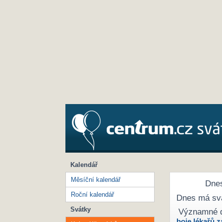
Kalendář
Měsíční kalendář
Dnes
Roční kalendář
Dnes má sv
Svátky
Významné 
boje lékařů z