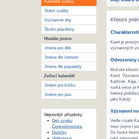
Kalendář svátků
Státní svátky
Křestní jmé
Významné dny
Školní prázdniny
Charakteristi
Hledáte jméno
Karel je prostý
Jména pro děti
významných vla
Jména dle četnosti
Odvozeniny a
Jména dle popularity
Mužské křestní 
Karol. Významo
Zvířecí kalendář
Karlíček, Kája,
Jméno pro kočku
ruská verze je K
Italská podoba 
Jméno pro psa
jako Károly.
Významní nos
Nejnovější příspěvky
Den vzniku
Vedle císaře K
Československa
mezi jinými i j
Dušičky
Do české histor
Velikonoce
také spisovatel