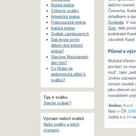
Ruská jména
dalšími nositel
Církevní svátky
Černocha, Karla
Americká jména
skladbami a spo
Francouzská jména
Svoboda
. V so
Italská jména
Gott
, dále písn
Svátek zamilovaných
podnikatel Kare
Dali byste svým
závodník Karel 
dětem dvě křestní
Původ a výz
jména?
Slavíme Mezinárodní
Mužské křestní
den žen?
pochází ze star
Co říkáte na
muž“, také „sed
elektronická přání k
Jméno zaznamen
svátku?
tomuto nositeli 
jako obecné ozn
novodobém pojet
Tipy k svátku
Slavíte svátek?
Jméno:
Karel
Nosí v ČR
1188
Jedná s o
14
ne
Význam našich svátků
Naše svátky a jejich
významy