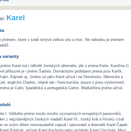
Karel
no:
ka
m jménem, které v sobě skrývá velkou sílu a moc. Ne náhodou je jménem
dařů.
 varianty
jméno Karel má i několik ženských alternativ, jde o jména Karla, Karolína či
vě příbuzné je i jméno Šarlota. Domáckými podobami jména jsou Karlík,
 Kájin, Kájínek aj. Jméno se jako Karol užívá i na Slovensku. Německá a
arl, anglická Charles, stejně tak i francouzská, pouze s jinou výslovností.
jména je Carlo, španělská a portugalská Carlos. Maďarština jméno užívá
itelé
arla I. Velikého jméno nosilo mnoho významných evropských panovníků,
eden z nejznámějších českých vladařů Karel IV., český král a římský císař.
ie se svým dílem nesmazatelně zapsal i spisovatel a dramatik Karel Čapek,
 Karel Poláček, režisér Karel Kachyňa nebo architekt Karel Chochola. Mezi