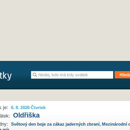
 je:
6. 8. 2026 Čtvrtek
Oldřiška
átek:
dny:
Světový den boje za zákaz jaderných zbraní
,
Mezinárodní 
a mír