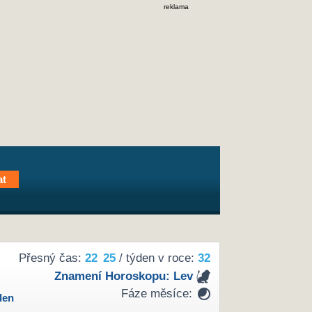
reklama
Přesný čas:
22
25
/ týden v roce:
32
Znamení Horoskopu:
Lev
Fáze měsíce:
den