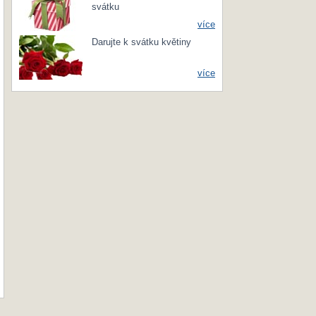
svátku
více
Darujte k svátku květiny
více