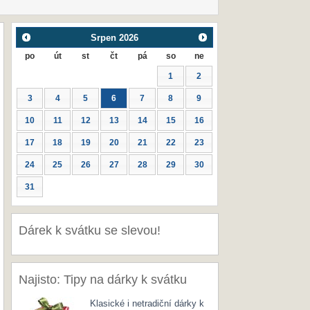
Srpen
2026
po
út
st
čt
pá
so
ne
1
2
3
4
5
6
7
8
9
10
11
12
13
14
15
16
17
18
19
20
21
22
23
24
25
26
27
28
29
30
31
Dárek k svátku se slevou!
Najisto: Tipy na dárky k svátku
Klasické i netradiční dárky k