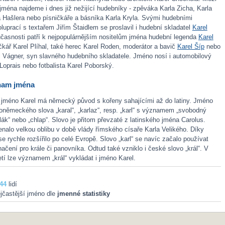
i jména najdeme i dnes již nežijící hudebníky - zpěváka Karla Zicha, Karla
 Hašlera nebo písničkáře a básníka Karla Kryla. Svými hudebními
luprací s textařem Jiřím Štaidlem se proslavil i hudební skladatel
Karel
učasnosti patří k nejpopulárnějším nositelům jména hudební legenda
Karel
ičkář Karel Plíhal, také herec Karel Roden, moderátor a bavič
Karel Šíp
nebo
l Vágner, syn slavného hudebního skladatele. Jméno nosí i automobilový
Loprais nebo fotbalista Karel Poborský.
nam jména
 jméno Karel má německý původ s kořeny sahajícími až do latiny. Jméno
oněmeckého slova „karal“, „karlaz“, resp. „karl“ s významem „svobodný
lák“ nebo „chlap“. Slovo je přitom převzaté z latinského jména Carolus.
alo velkou oblibu v době vlády římského císaře Karla Velikého. Díky
se rychle rozšířilo po celé Evropě. Slovo „karl“ se navíc začalo používat
ačení pro krále či panovníka. Odtud také vzniklo i české slovo „král“. V
í lze významem „král“ vykládat i jméno Karel.
44
lidí
jčastější jméno dle
jmenné statistiky