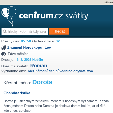
reklama
Přesný čas:
05
:
50
/ týden v roce:
32
Znamení Horoskopu:
Lev
Fáze měsíce:
Dnes je:
9. 8. 2026 Neděle
Roman
Dnes má svátek:
Významné dny:
Mezinárodní den původního obyvatelstva
Dorota
Křestní jméno:
Charakteristika
Dorota je ušlechtilým ženským jménem s honosným významem. Každá
žena jménem Dorota nebo Dorotea je doslova darem božím, ať si říká
kdo chce, co chce.