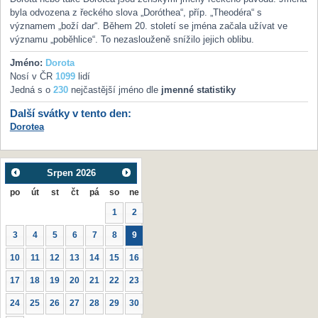
byla odvozena z řeckého slova „Doróthea“, příp. „Theodéra“ s
významem „boží dar“. Během 20. století se jména začala užívat ve
významu „poběhlice“. To nezaslouženě snížilo jejich oblibu.
Jméno:
Dorota
Nosí v ČR
1099
lidí
Jedná s o
230
nejčastější jméno dle
jmenné statistiky
Další svátky v tento den:
Dorotea
Srpen
2026
po
út
st
čt
pá
so
ne
1
2
3
4
5
6
7
8
9
10
11
12
13
14
15
16
17
18
19
20
21
22
23
24
25
26
27
28
29
30