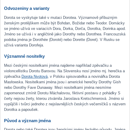
Odvozeniny a varianty
Dorota se vyskytuje také v mutaci Dorotea. Významově příbuzným
ženským protějškem může být Bohdan, Božidar nebo Teodor. Domácky
se jméno užívá ve variacích Dora, Dorka, Dorča, Dorotka, Dorinka apod.
Jméno se užívá i v angličtině jako Dorothy nebo Dorothea. Francouzská
podoba jména je Dorothée (Doroté) nebo Dorette (Doret). V Rusku se
užívá varianta Dorofeja.
Významné nositelky
Mezi českými nositelkami jména najdeme například zpěvačku a
violoncellistku Dorotu Barovou. Na Slovensku nosí jméno mj. herečka a
zpěvačka
Dorota Nvotová
, v Polsku spisovatelka a novinářka Dorota
Masłowska. Nositelkami jména jsou i americké herečky Dorothy Gish
nebo Dorothy Fave Dunaway. Mezi nositelkami jména nesmíme
zapomenout zmínit Dorotu Máchalovou, fiktivní postavu z pohádky S
čerty nejsou žerty, kterou ztvárnila Jaroslava Kretschmerová. Jméno si
vypůjčili i tvůrci jednoho z nejslavnějších českých večerníčků s názvem
Dorotka a papoušek.
Původ a význam jména
Dorota nebo také Dorotea jsou ženskými jmény řeckého původu. Jména