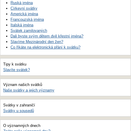
Ruská jména
Církevní svátky
Americká jména
Francouzská jména
Italská jména
Svátek zamilovaných
Dali byste svým dětem dvě křestní jména?
Slavíme Mezinárodní den žen?
Co říkáte na elektronická přání k svátku?
Tipy k svátku
Slavíte svátek?
Význam našich svátků
Naše svátky a jejich významy
Svátky v zahraničí
Svátky u sousedů
O významných dnech