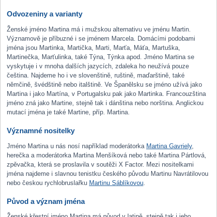
Odvozeniny a varianty
Ženské jméno Martina má i mužskou alternativu ve jménu Martin.
Významově je příbuzné i se jménem Marcela. Domácími podobami
jména jsou Martinka, Martička, Marti, Marťa, Máťa, Martuška,
Martinečka, Marťulinka, také Týna, Týnka apod. Jméno Martina se
vyskytuje i v mnoha dalších jazycích, zdaleka ho neužívá pouze
čeština. Najdeme ho i ve slovenštině, ruštině, maďarštině, také
němčině, švédštině nebo italštině. Ve Španělsku se jméno užívá jako
Martina i jako Martína, v Portugalsku pak jako Martinka. Francouzština
jméno zná jako Martine, stejně tak i dánština nebo norština. Anglickou
mutací jména je také Martine, příp. Martina.
Významné nositelky
Jméno Martina u nás nosí například moderátorka
Martina Gavriely
,
herečka a moderátorka Martina Menšíková nebo také Martina Pártlová,
zpěvačka, která se proslavila v soutěži X Factor. Mezi nositelkami
jména najdeme i slavnou tenistku českého původu Martinu Navrátilovou
nebo českou rychlobruslařku
Martinu Sáblíkovou
.
Původ a význam jména
Ženské křestní jméno Martina má původ v latině, stejně tak i jeho