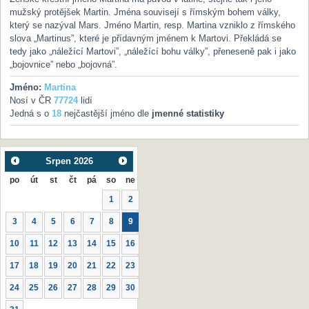
mužský protějšek Martin. Jména souvisejí s římským bohem války,
který se nazýval Mars. Jméno Martin, resp. Martina vzniklo z římského
slova „Martinus”, které je přídavným jménem k Martovi. Překládá se
tedy jako „náležící Martovi”, „náležící bohu války”, přeneseně pak i jako
„bojovnice” nebo „bojovná”.
Jméno:
Martina
Nosí v ČR
77724
lidí
Jedná s o
18
nejčastější jméno dle
jmenné statistiky
Srpen
2026
po
út
st
čt
pá
so
ne
1
2
3
4
5
6
7
8
9
10
11
12
13
14
15
16
17
18
19
20
21
22
23
24
25
26
27
28
29
30