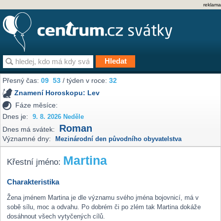
reklama
Přesný čas:
09
:
54
/ týden v roce:
32
Znamení Horoskopu:
Lev
Fáze měsíce:
Dnes je:
9. 8. 2026 Neděle
Roman
Dnes má svátek:
Významné dny:
Mezinárodní den původního obyvatelstva
Martina
Křestní jméno:
Charakteristika
Žena jménem Martina je dle významu svého jména bojovnicí, má v
sobě sílu, moc a odvahu. Po dobrém či po zlém tak Martina dokáže
dosáhnout všech vytyčených cílů.