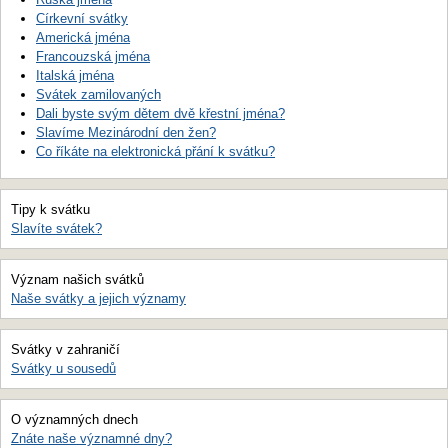
Církevní svátky
Americká jména
Francouzská jména
Italská jména
Svátek zamilovaných
Dali byste svým dětem dvě křestní jména?
Slavíme Mezinárodní den žen?
Co říkáte na elektronická přání k svátku?
Tipy k svátku
Slavíte svátek?
Význam našich svátků
Naše svátky a jejich významy
Svátky v zahraničí
Svátky u sousedů
O významných dnech
Znáte naše významné dny?