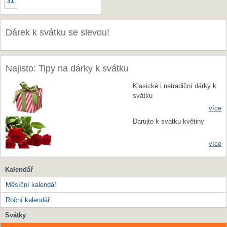
31
Dárek k svátku se slevou!
Najisto: Tipy na dárky k svátku
Klasické i netradiční dárky k
svátku
více
Darujte k svátku květiny
více
Kalendář
Měsíční kalendář
Roční kalendář
Svátky