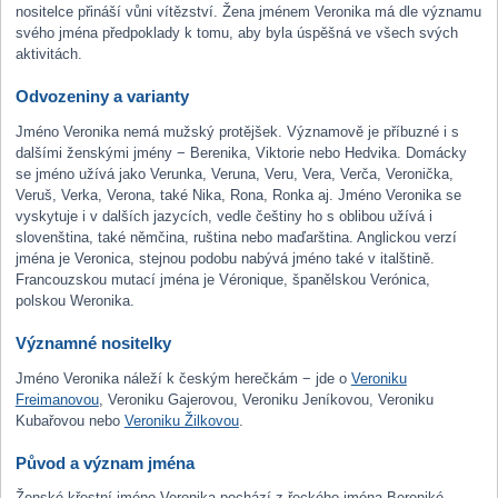
nositelce přináší vůni vítězství. Žena jménem Veronika má dle významu
svého jména předpoklady k tomu, aby byla úspěšná ve všech svých
aktivitách.
Odvozeniny a varianty
Jméno Veronika nemá mužský protějšek. Významově je příbuzné i s
dalšími ženskými jmény − Berenika, Viktorie nebo Hedvika. Domácky
se jméno užívá jako Verunka, Veruna, Veru, Vera, Verča, Veronička,
Veruš, Verka, Verona, také Nika, Rona, Ronka aj. Jméno Veronika se
vyskytuje i v dalších jazycích, vedle češtiny ho s oblibou užívá i
slovenština, také němčina, ruština nebo maďarština. Anglickou verzí
jména je Veronica, stejnou podobu nabývá jméno také v italštině.
Francouzskou mutací jména je Véronique, španělskou Verónica,
polskou Weronika.
Významné nositelky
Jméno Veronika náleží k českým herečkám − jde o
Veroniku
Freimanovou
, Veroniku Gajerovou, Veroniku Jeníkovou, Veroniku
Kubařovou nebo
Veroniku Žilkovou
.
Původ a význam jména
Ženské křestní jméno Veronika pochází z řeckého jména Bereniké