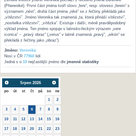
(Phereniké). První část jména tvoří slovo „fere”, resp. sloveso „ferein” s
významem „nést”, druhá část jména „niké” se z řečtiny překládá jako
„vítězství”. Jméno Veronika tak znamená „ta, která přináší vítězství”,
„nositelka vítězství”, „vítězka”. Existuje i další, méně pravděpodobný
výklad jména. Ten jméno spojuje s latinsko-řeckým výrazem „vere
iconica” − „pravý obraz” („verus” v latině znamená „pravý”, „eikón” se
překládá z řečtiny jako „obraz”).
Jméno:
Veronika
Nosí v ČR
77960
lidí
Jedná s o
18
nejčastější jméno dle
jmenné statistiky
Srpen
2026
po
út
st
čt
pá
so
ne
1
2
3
4
5
6
7
8
9
10
11
12
13
14
15
16
17
18
19
20
21
22
23