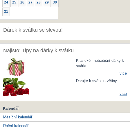
24
25
26
27
28
29
30
31
Dárek k svátku se slevou!
Najisto: Tipy na dárky k svátku
Klasické i netradiční dárky k
svátku
více
Darujte k svátku květiny
více
Kalendář
Měsíční kalendář
Roční kalendář