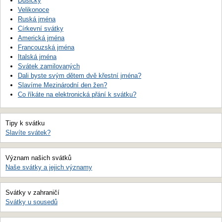
Dušičky
Velikonoce
Ruská jména
Církevní svátky
Americká jména
Francouzská jména
Italská jména
Svátek zamilovaných
Dali byste svým dětem dvě křestní jména?
Slavíme Mezinárodní den žen?
Co říkáte na elektronická přání k svátku?
Tipy k svátku
Slavíte svátek?
Význam našich svátků
Naše svátky a jejich významy
Svátky v zahraničí
Svátky u sousedů