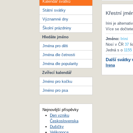
Kalendář svátků
Státní svátky
Křestní jmé
Významné dny
Irini je altern
Školní prázdniny
Více se dočtet
Hledáte jméno
Jméno:
Irini
Nosí v ČR
37
li
Jména pro děti
Jedná s o
1155
Jména dle četnosti
Další svátky 
Jména dle popularity
Irena
Zvířecí kalendář
Jméno pro kočku
Jméno pro psa
Nejnovější příspěvky
Den vzniku
Československa
Dušičky
Velikonoce