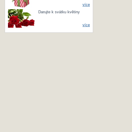
více
Darujte k svátku květiny
více