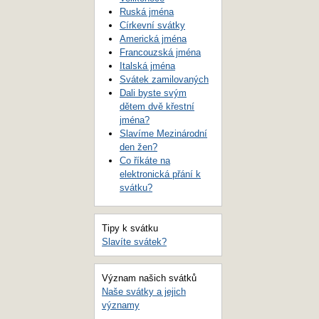
Ruská jména
Církevní svátky
Americká jména
Francouzská jména
Italská jména
Svátek zamilovaných
Dali byste svým
dětem dvě křestní
jména?
Slavíme Mezinárodní
den žen?
Co říkáte na
elektronická přání k
svátku?
Tipy k svátku
Slavíte svátek?
Význam našich svátků
Naše svátky a jejich
významy