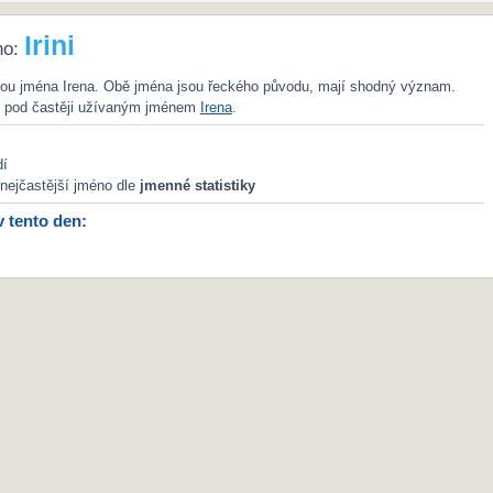
Irini
no:
ativou jména Irena. Obě jména jsou řeckého původu, mají shodný význam.
e pod častěji užívaným jménem
Irena
.
dí
nejčastější jméno dle
jmenné statistiky
v tento den: