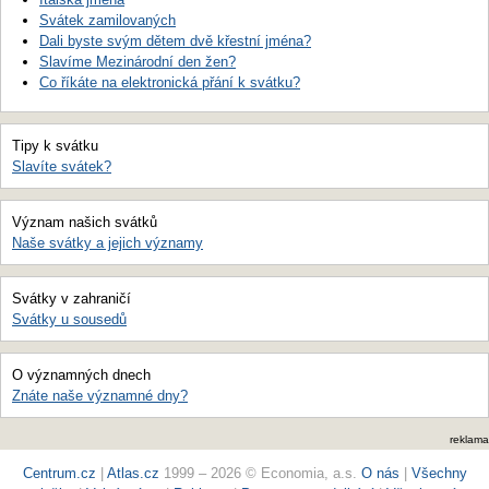
Svátek zamilovaných
Dali byste svým dětem dvě křestní jména?
Slavíme Mezinárodní den žen?
Co říkáte na elektronická přání k svátku?
Tipy k svátku
Slavíte svátek?
Význam našich svátků
Naše svátky a jejich významy
Svátky v zahraničí
Svátky u sousedů
O významných dnech
Znáte naše významné dny?
reklama
Centrum.cz
|
Atlas.cz
1999 – 2026 © Economia, a.s.
O nás
|
Všechny