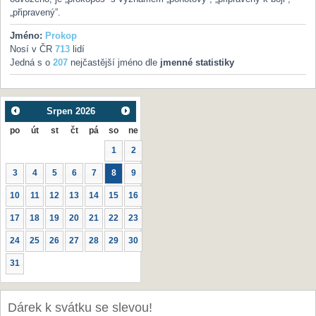
„připravený”.
Jméno:
Prokop
Nosí v ČR
713
lidí
Jedná s o
207
nejčastější jméno dle
jmenné statistiky
Srpen
2026
po
út
st
čt
pá
so
ne
1
2
3
4
5
6
7
8
9
10
11
12
13
14
15
16
17
18
19
20
21
22
23
24
25
26
27
28
29
30
31
Dárek k svátku se slevou!