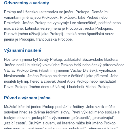
Odvozeniny a varianty
Prokop má i ženskou alternativu ve jménu Prokopa. Domácími
variantami jména jsou Prokopek, Prokůpek, také Prokeš nebo
Prokešek. Jméno Prokop se vyskytuje i ve slovenštině, polštině nebo
maďarštině. Latinská verze jména je Procopius, řecká Prokopios.
Rusové jméno užívají jako Prokopij. Italská nebo španělská verze
jména je Procopio, francouzská Procope.
Významní nositelé
Nositelem jména byl Svatý Prokop, zakladatel Sázavského kláštera.
Jméno nosil i husitský vojevůdce Prokop Holý nebo český přírodovědec
Václav Prokop Diviš (vlastním jménem Václav Divíšek), vynálezce
bleskosvodu. Jméno Prokop najdeme v češtině i jako příjmení. Jeho
nositeli byli mj. herec a zpěvák Josef Alois Prokop nebo nakladatel
Pavel Prokop. Jméno dnes užívá mj. i hudebník Michal Prokop.
Původ a význam jména
Mužské křestní jméno Prokop pochází z řečtiny. Jeho vznik může
souviset hned se dvěma řeckými slovy. První výklad jméno spojuje s
řeckým slovem „prokoptó” s významem „průkopník”, „prospívající”,
„razící cestu”. Druhým slovem, od kterého může být jméno Prokop
odvozeno, je „prokópos” s významem „pohotový”, „připravený k boji”,