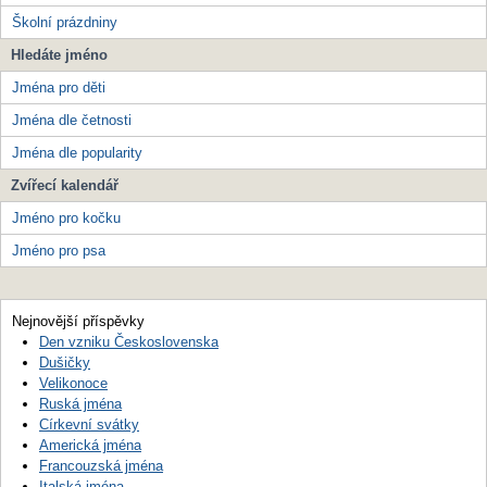
Školní prázdniny
Hledáte jméno
Jména pro děti
Jména dle četnosti
Jména dle popularity
Zvířecí kalendář
Jméno pro kočku
Jméno pro psa
Nejnovější příspěvky
Den vzniku Československa
Dušičky
Velikonoce
Ruská jména
Církevní svátky
Americká jména
Francouzská jména
Italská jména