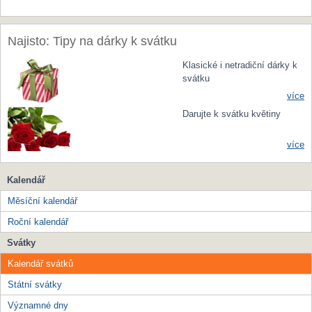
Najisto: Tipy na dárky k svátku
Klasické i netradiční dárky k
svátku
více
Darujte k svátku květiny
více
Kalendář
Měsíční kalendář
Roční kalendář
Svátky
Kalendář svátků
Státní svátky
Významné dny