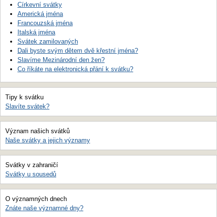
Církevní svátky
Americká jména
Francouzská jména
Italská jména
Svátek zamilovaných
Dali byste svým dětem dvě křestní jména?
Slavíme Mezinárodní den žen?
Co říkáte na elektronická přání k svátku?
Tipy k svátku
Slavíte svátek?
Význam našich svátků
Naše svátky a jejich významy
Svátky v zahraničí
Svátky u sousedů
O významných dnech
Znáte naše významné dny?