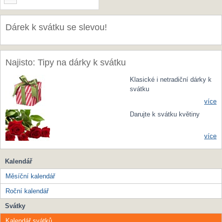
Dárek k svátku se slevou!
Najisto: Tipy na dárky k svátku
Klasické i netradiční dárky k
svátku
více
Darujte k svátku květiny
více
Kalendář
Měsíční kalendář
Roční kalendář
Svátky
Kalendář svátků