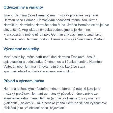
Odvozeniny a varianty
Jméno Hermína (také Hermina) má i mužský protějšek ve jménu
Herman nebo Heřman. Domáckými podobami jména jsou Herma,
Hermička, Hermínka, Hermuše nebo Mína. Jméno Hermína existuje i ve
slovenštině. Anglická a německá podoba jména je Hermine.
Francouzština jméno užívá jako Germanie. Poláci jméno znají jako
Herminia nebo Hermina, podobu Hermina užívají i Švédové a Maďaři.
Významné nositelky
Mezi nositelky jména patří například Hermína Franková, česká
spisovatelka a scénáristka. Jméno nosila i česká herečka Hermína
Vojtová nebo Hermína Týrlová, režisérka, která se stala
spoluzakladatelkou českého animovaného filmu.
Původ a význam jména
Hermína je ženským křestním jménem, které má (stejně jako jeho
mužský protějšek Herman) germánský původ. Jméno vzniklo ze
staroněmeckého jména Herman (archaicky Heriman) s významem
„válečník“, „bojovník“. Také ženské jméno Hermína se pak významově
překládá jako „válečnice“ nebo „bojovnice“.