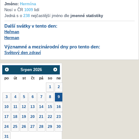
Jméno:
Hermína
Nosí v ČR
1009
lidí
Jedná s o
238
nejčastější jméno dle
jmenné statistiky
Další svátky v tento den:
Heřman
Herman
Významné a mezinárodní dny pro tento den:
Světový den zdraví
Srpen
2026
po
út
st
čt
pá
so
ne
1
2
3
4
5
6
7
8
9
10
11
12
13
14
15
16
17
18
19
20
21
22
23
24
25
26
27
28
29
30
31