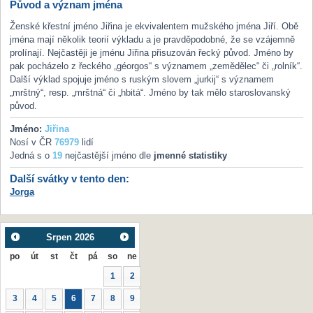
Původ a význam jména
Ženské křestní jméno Jiřina je ekvivalentem mužského jména Jiří. Obě
jména mají několik teorií výkladu a je pravděpodobné, že se vzájemně
prolínají. Nejčastěji je jménu Jiřina přisuzován řecký původ. Jméno by
pak pocházelo z řeckého „géorgos“ s významem „zemědělec“ či „rolník“.
Další výklad spojuje jméno s ruským slovem „jurkij“ s významem
„mrštný“, resp. „mrštná“ či „hbitá“. Jméno by tak mělo staroslovanský
původ.
Jméno:
Jiřina
Nosí v ČR
76979
lidí
Jedná s o
19
nejčastější jméno dle
jmenné statistiky
Další svátky v tento den:
Jorga
Srpen
2026
po
út
st
čt
pá
so
ne
1
2
3
4
5
6
7
8
9