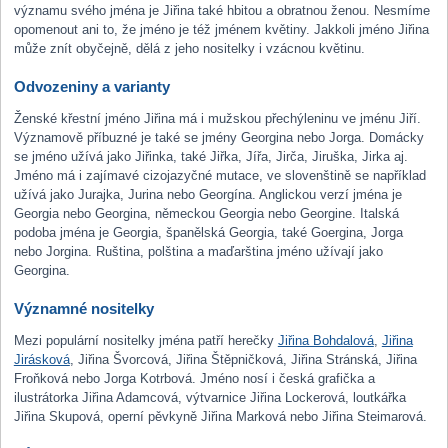
významu svého jména je Jiřina také hbitou a obratnou ženou. Nesmíme
opomenout ani to, že jméno je též jménem květiny. Jakkoli jméno Jiřina
může znít obyčejně, dělá z jeho nositelky i vzácnou květinu.
Odvozeniny a varianty
Ženské křestní jméno Jiřina má i mužskou přechýleninu ve jménu Jiří.
Významově příbuzné je také se jmény Georgina nebo Jorga. Domácky
se jméno užívá jako Jiřinka, také Jiřka, Jířa, Jirča, Jiruška, Jirka aj.
Jméno má i zajímavé cizojazyčné mutace, ve slovenštině se například
užívá jako Jurajka, Jurina nebo Georgína. Anglickou verzí jména je
Georgia nebo Georgina, německou Georgia nebo Georgine. Italská
podoba jména je Georgia, španělská Georgia, také Goergina, Jorga
nebo Jorgina. Ruština, polština a maďarština jméno užívají jako
Georgina.
Významné nositelky
Mezi populární nositelky jména patří herečky
Jiřina Bohdalová
,
Jiřina
Jirásková
, Jiřina Švorcová, Jiřina Štěpničková, Jiřina Stránská, Jiřina
Froňková nebo Jorga Kotrbová. Jméno nosí i česká grafička a
ilustrátorka Jiřina Adamcová, výtvarnice Jiřina Lockerová, loutkářka
Jiřina Skupová, operní pěvkyně Jiřina Marková nebo Jiřina Steimarová.