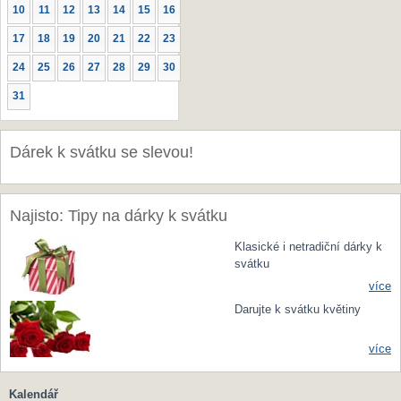
10
11
12
13
14
15
16
17
18
19
20
21
22
23
24
25
26
27
28
29
30
31
Dárek k svátku se slevou!
Najisto: Tipy na dárky k svátku
Klasické i netradiční dárky k
svátku
více
Darujte k svátku květiny
více
Kalendář