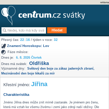
reklama
Přesný čas:
22
:
16
/ týden v roce:
32
Znamení Horoskopu:
Lev
Fáze měsíce:
Dnes je:
6. 8. 2026 Čtvrtek
Oldřiška
Dnes má svátek:
Významné dny:
Světový den boje za zákaz jaderných zbraní
,
Mezinárodní den boje lékařů za mír
Jiřina
Křestní jméno:
Charakteristika
Jméno Jiřina dnes může znít mírně zastarale. Je jménem pro ženu,
která má vztah ke všemu živému i zemi jako zdroji naší obživy. Dle