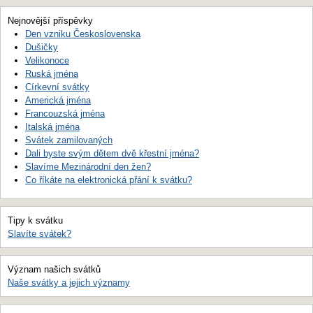
Nejnovější příspěvky
Den vzniku Československa
Dušičky
Velikonoce
Ruská jména
Církevní svátky
Americká jména
Francouzská jména
Italská jména
Svátek zamilovaných
Dali byste svým dětem dvě křestní jména?
Slavíme Mezinárodní den žen?
Co říkáte na elektronická přání k svátku?
Tipy k svátku
Slavíte svátek?
Význam našich svátků
Naše svátky a jejich významy