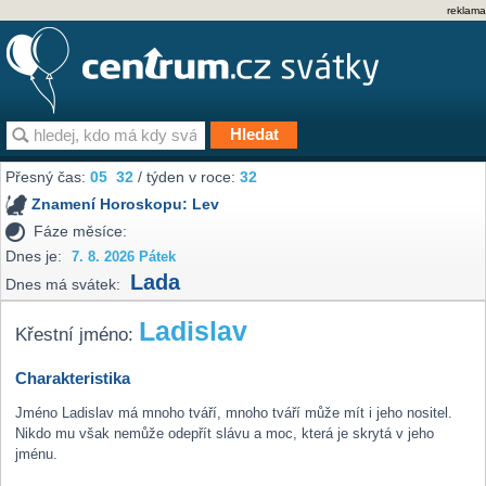
reklama
Přesný čas:
05
32
/ týden v roce:
32
Znamení Horoskopu:
Lev
Fáze měsíce:
Dnes je:
7. 8. 2026 Pátek
Lada
Dnes má svátek:
Ladislav
Křestní jméno:
Charakteristika
Jméno Ladislav má mnoho tváří, mnoho tváří může mít i jeho nositel.
Nikdo mu však nemůže odepřít slávu a moc, která je skrytá v jeho
jménu.