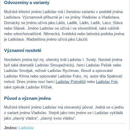
Odvozeniny a varianty
Mužské křestní jméno Ladislav má i ženskou variantu v podobě jména
Ladislava. Významově příbuzné je i se jmény Vladislav a Vladislava.
Domácky se jméno užívá jako Láďa, Laděk, Ládin, Ladík, Laco, Sláva
nebo Slávek. Jméno Ladislav se užívá i ve slovenštině, také ruštině
nebo srbochorvatštině. Německá, švédská nebo latinská podoba jména
je Ladislaus. Maďarština jméno užívá jako László.
Významní nositelé
Nositelem jména byl mj. uherský král Ladislav I. Svatý. Nositeli jména
byli také dramatik Ladislav Stroupežnický, herci Ladislav Pešek nebo
Ladislav Smoljak, režisér Ladislav Rychman, filosof a spisovatel
Ladislav Klíma nebo spisovatel Ladislav Fuks, mj. autor díla Spalovač
mrtvol. Dnes jméno nosí herci
Ladislav Potměšil
nebo
Ladislav Frej
,
také zpěvák Ladislav Křížek.
Původ a význam jména
Mužské křestní jméno Ladislav má slovanský původ. Jedná se o jednu
z variant jména Vladislav. Stejně jako toto jméno se i Ladislav vykládá
jako „slavný vládce“, „slavný svou vládou“.
Jméno:
Ladislav