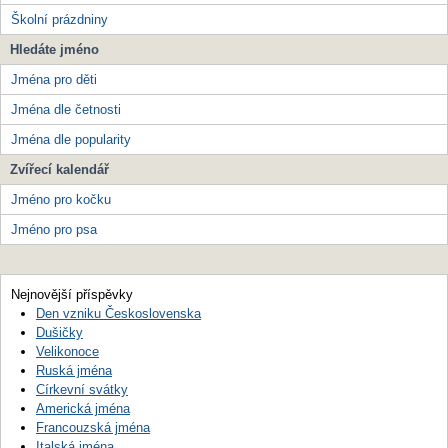
Školní prázdniny
Hledáte jméno
Jména pro děti
Jména dle četnosti
Jména dle popularity
Zvířecí kalendář
Jméno pro kočku
Jméno pro psa
Nejnovější příspěvky
Den vzniku Československa
Dušičky
Velikonoce
Ruská jména
Církevní svátky
Americká jména
Francouzská jména
Italská jména