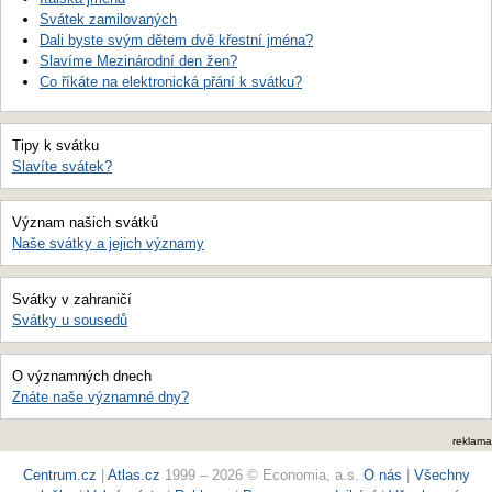
Svátek zamilovaných
Dali byste svým dětem dvě křestní jména?
Slavíme Mezinárodní den žen?
Co říkáte na elektronická přání k svátku?
Tipy k svátku
Slavíte svátek?
Význam našich svátků
Naše svátky a jejich významy
Svátky v zahraničí
Svátky u sousedů
O významných dnech
Znáte naše významné dny?
reklama
Centrum.cz
|
Atlas.cz
1999 – 2026 © Economia, a.s.
O nás
|
Všechny