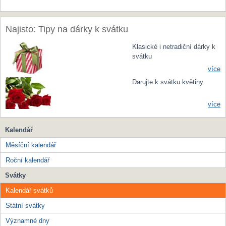
Najisto: Tipy na dárky k svátku
Klasické i netradiční dárky k
svátku
více
Darujte k svátku květiny
více
Kalendář
Měsíční kalendář
Roční kalendář
Svátky
Kalendář svátků
Státní svátky
Významné dny