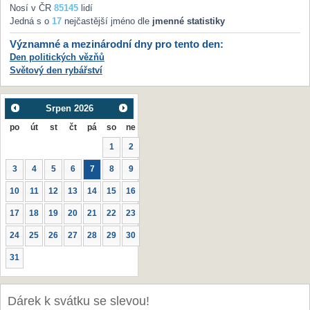
Nosí v ČR
85145
lidí
Jedná s o
17
nejčastější jméno dle
jmenné statistiky
Významné a mezinárodní dny pro tento den:
Den politických vězňů
Světový den rybářství
Srpen
2026
po
út
st
čt
pá
so
ne
1
2
3
4
5
6
7
8
9
10
11
12
13
14
15
16
17
18
19
20
21
22
23
24
25
26
27
28
29
30
31
Dárek k svátku se slevou!