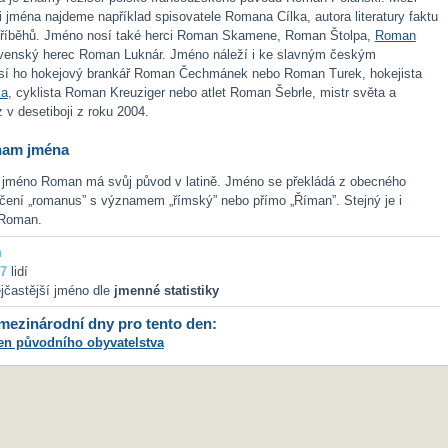
i jména najdeme například spisovatele Romana Cílka, autora literatury faktu
 příběhů. Jméno nosí také herci Roman Skamene, Roman Štolpa,
Roman
venský herec Roman Luknár. Jméno náleží i ke slavným českým
sí ho hokejový brankář Roman Čechmánek nebo Roman Turek, hokejista
ka
, cyklista Roman Kreuziger nebo atlet Roman Šebrle, mistr světa a
 v desetiboji z roku 2004.
nam jména
 jméno Roman má svůj původ v latině. Jméno se překládá z obecného
čení „romanus” s významem „římský” nebo přímo „Říman”. Stejný je i
Roman.
n
7
lidí
jčastější jméno dle
jmenné statistiky
ezinárodní dny pro tento den:
en původního obyvatelstva