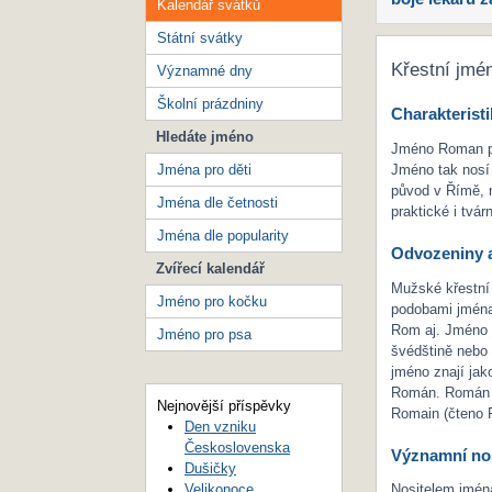
Kalendář svátků
Státní svátky
Křestní jmé
Významné dny
Školní prázdniny
Charakteristi
Hledáte jméno
Jméno Roman pa
Jména pro děti
Jméno tak nosí
původ v Římě, n
Jména dle četnosti
praktické i tvár
Jména dle popularity
Odvozeniny a
Zvířecí kalendář
Mužské křestní
Jméno pro kočku
podobami jmén
Rom aj. Jméno R
Jméno pro psa
švédštině nebo 
jméno znají jak
Román. Román j
Nejnovější příspěvky
Romain (čteno 
Den vzniku
Československa
Významní nos
Dušičky
Velikonoce
Nositelem jmén