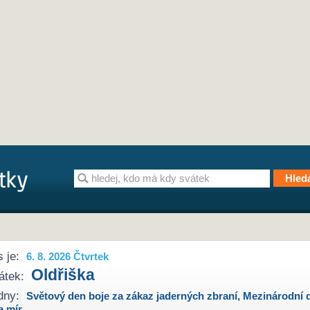
 je:
6. 8. 2026 Čtvrtek
Oldřiška
átek:
dny:
Světový den boje za zákaz jaderných zbraní
,
Mezinárodní 
a mír