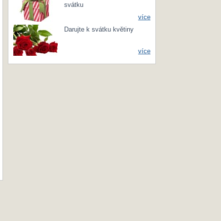
svátku
více
Darujte k svátku květiny
více