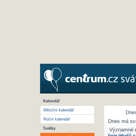
Kalendář
Měsíční kalendář
Dnes
Roční kalendář
Dnes má sv
Svátky
Významné 
boje lékařů z