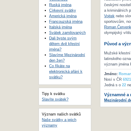
Ruská jména
českými nositel
Církevní svátky
a kriminálních
Americká jména
Vojtek
nebo slo
Francouzská jména
sportovcům, no
Italská jména
Roman Červen
Svátek zamilovaných
olympijský vítěz
Dali byste svým
Původ a výz
dětem dvě křestní
jména?
Mužské křestní
Slavíme Mezinárodní
latinského ozna
den žen?
význam jména 
Co říkáte na
elektronická přání k
Jméno:
Roma
svátku?
Nosí v ČR
6921
Jedná s o
22
ne
Tipy k svátku
Významné a m
Slavíte svátek?
Mezinárodní d
Význam našich svátků
Naše svátky a jejich
významy