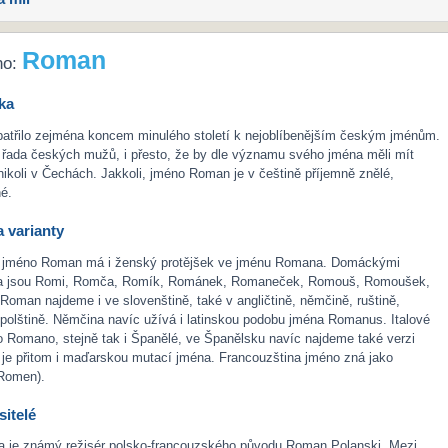
Roman
no:
ka
třilo zejména koncem minulého století k nejoblíbenějším českým jménům.
 řada českých mužů, i přesto, že by dle významu svého jména měli mít
ikoli v Čechách. Jakkoli, jméno Roman je v češtině příjemně znělé,
né.
 varianty
 jméno Roman má i ženský protějšek ve jménu Romana. Domáckými
a jsou Romi, Romča, Romík, Románek, Romaneček, Romouš, Romoušek,
oman najdeme i ve slovenštině, také v angličtině, němčině, ruštině,
polštině. Němčina navíc užívá i latinskou podobu jména Romanus. Italové
o Romano, stejně tak i Španělé, ve Španělsku navíc najdeme také verzi
e přitom i maďarskou mutací jména. Francouzština jméno zná jako
Romen).
itelé
a je známý režisér polsko-francouzského původu Roman Polanski. Mezi