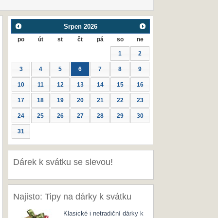
Srpen
2026
po
út
st
čt
pá
so
ne
1
2
3
4
5
6
7
8
9
10
11
12
13
14
15
16
17
18
19
20
21
22
23
24
25
26
27
28
29
30
31
Dárek k svátku se slevou!
Najisto: Tipy na dárky k svátku
Klasické i netradiční dárky k