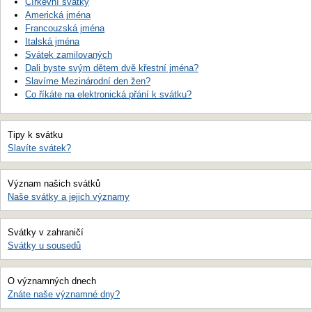
Církevní svátky
Americká jména
Francouzská jména
Italská jména
Svátek zamilovaných
Dali byste svým dětem dvě křestní jména?
Slavíme Mezinárodní den žen?
Co říkáte na elektronická přání k svátku?
Tipy k svátku
Slavíte svátek?
Význam našich svátků
Naše svátky a jejich významy
Svátky v zahraničí
Svátky u sousedů
O významných dnech
Znáte naše významné dny?