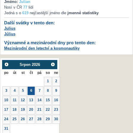
Jméno:
Julian
Nosí v ČR
77
lidí
Jedná s o
619
nejčastější jméno dle
jmenné statistiky
Další svátky v tento den:
Julius
Július
Významné a mezinárodní dny pro tento den:
Mezinárodní den letectví a kosmonautiky
Srpen
2026
po
út
st
čt
pá
so
ne
1
2
3
4
5
6
7
8
9
10
11
12
13
14
15
16
17
18
19
20
21
22
23
24
25
26
27
28
29
30
31