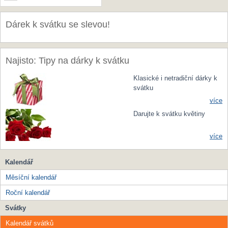
Dárek k svátku se slevou!
Najisto: Tipy na dárky k svátku
Klasické i netradiční dárky k
svátku
více
Darujte k svátku květiny
více
Kalendář
Měsíční kalendář
Roční kalendář
Svátky
Kalendář svátků