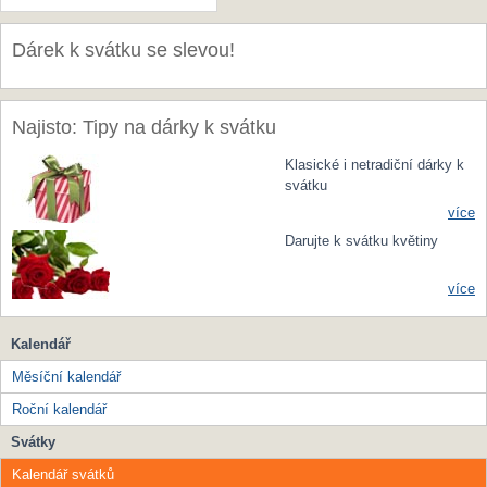
Dárek k svátku se slevou!
Najisto: Tipy na dárky k svátku
Klasické i netradiční dárky k
svátku
více
Darujte k svátku květiny
více
Kalendář
Měsíční kalendář
Roční kalendář
Svátky
Kalendář svátků