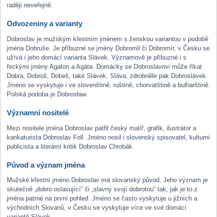
raději neveřejně.
Odvozeniny a varianty
Dobroslav je mužským křestním jménem s ženskou variantou v podobě
jména Dobruše. Je příbuzné se jmény Dobromil či Dobromír, v Česku se
užívá i jeho domácí varianta Slávek. Významově je příbuzné i s
řeckými jmény Agaton a Agáta. Domácky se Dobroslavovi může říkat
Dobra, Dobroš, Dobeš, také Slávek, Sláva, zdrobněle pak Dobroslávek.
Jméno se vyskytuje i ve slovenštině, ruštině, chorvatštině a bulharštině.
Polská podoba je Dobrosław.
Významní nositelé
Mezi nositele jména Dobroslav patřil český malíř, grafik, ilustrátor a
karikaturista Dobroslav Foll. Jméno nosil i slovenský spisovatel, kulturní
publicista a literární kritik Dobroslav Chrobák.
Původ a význam jména
Mužské křestní jméno Dobroslav má slovanský původ. Jeho význam je
skutečně „dobro oslavující“ či „slavný svojí dobrotou“ tak, jak je to z
jména patrné na první pohled. Jméno se často vyskytuje u jižních a
východních Slovanů, v Česku se vyskytuje více ve své domácí
variantě Slávek.