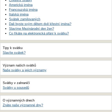
Církevní svátky
Americká jména
Francouzská jména
Italská jména
Svátek zamilovaných
Dali byste svým dětem dvě křestní jména?
Slavíme Mezinárodní den žen?
Co říkáte na elektronická přání k svátku?
Tipy k svátku
Slavíte svátek?
Význam našich svátků
Naše svátky a jejich významy
Svátky v zahraničí
Svátky u sousedů
O významných dnech
Znáte naše významné dny?