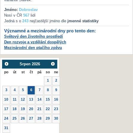
Jméno:
Dobroslav
Nosí v ČR
567
lidí
Jedná s o
243
nejčastější jméno dle
jmenné statistiky
Významné a mezinárodní dny pro tento den:
Světový den životního prostředí
Den rozvoje a vzdělání dospělých
Mezinárodní den ptačího zpěvu
Srpen
2026
po
út
st
čt
pá
so
ne
1
2
3
4
5
6
7
8
9
10
11
12
13
14
15
16
17
18
19
20
21
22
23
24
25
26
27
28
29
30
31