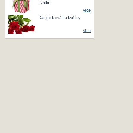
svátku
více
Darujte k svátku květiny
více