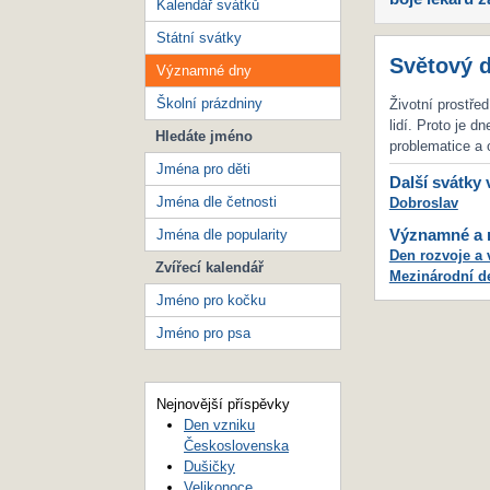
Kalendář svátků
Státní svátky
Světový d
Významné dny
Školní prázdniny
Životní prostřed
lidí. Proto je 
Hledáte jméno
problematice a 
Jména pro děti
Další svátky 
Jména dle četnosti
Dobroslav
Významné a m
Jména dle popularity
Den rozvoje a 
Zvířecí kalendář
Mezinárodní d
Jméno pro kočku
Jméno pro psa
Nejnovější příspěvky
Den vzniku
Československa
Dušičky
Velikonoce