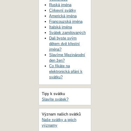
Ruská jména
Církevní svátky
Americká jména
Francouzská jména
Italská jména
Svátek zamilovaných
Dali byste svým
dětem dvě křestní
jména?
Slavíme Mezinárodní
den žen?
Co říkáte na
elektronická přání k
svátku?
Tipy k svátku
Slavíte svátek?
Význam našich svátků
Naše svátky a jejich
významy