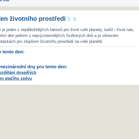
en životního prostředí
5. 6.
í je jeden z nejdůležitějších faktorů pro život celé planety, tudíž i život nás,
dnešní den jedním z nejvýznamnějších Světových dnů a je věnovám
otázkách pro zlepšení životního prostředí na celé planětě.
v tento den:
ezinárodní dny pro tento den:
vzdělání dospělých
en ptačího zpěvu