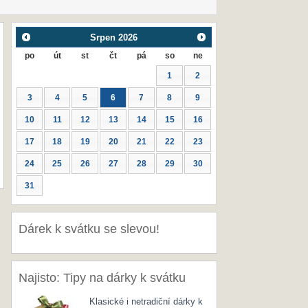
Srpen
2026
po
út
st
čt
pá
so
ne
1
2
3
4
5
6
7
8
9
10
11
12
13
14
15
16
17
18
19
20
21
22
23
24
25
26
27
28
29
30
31
Dárek k svátku se slevou!
Najisto: Tipy na dárky k svátku
Klasické i netradiční dárky k