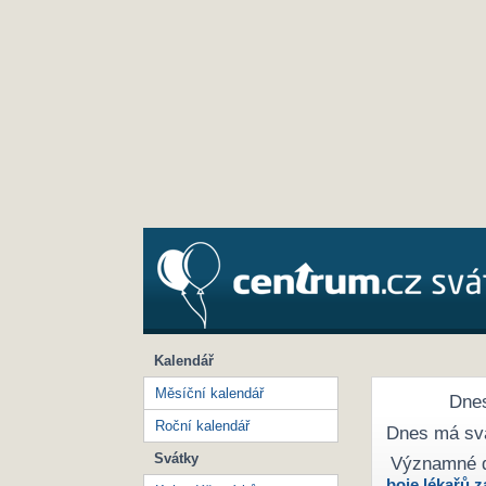
Kalendář
Měsíční kalendář
Dnes
Roční kalendář
Dnes má sv
Svátky
Významné 
boje lékařů z