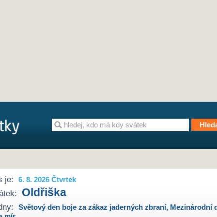
 je:
6. 8. 2026 Čtvrtek
Oldřiška
átek:
dny:
Světový den boje za zákaz jaderných zbraní
,
Mezinárodní 
a mír