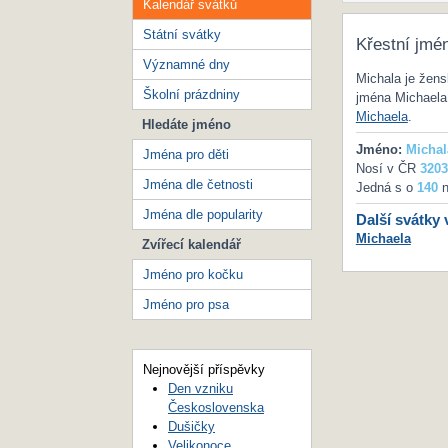
Kalendář svátků
Státní svátky
Křestní jmé
Významné dny
Michala je žen
Školní prázdniny
jména Michaela.
Michaela
.
Hledáte jméno
Jméno:
Michal
Jména pro děti
Nosí v ČR
3203
Jména dle četnosti
Jedná s o
140
n
Jména dle popularity
Další svátky 
Michaela
Zvířecí kalendář
Jméno pro kočku
Jméno pro psa
Nejnovější příspěvky
Den vzniku
Československa
Dušičky
Velikonoce