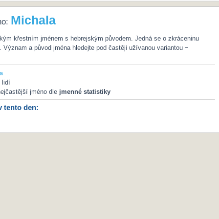
Michala
no:
ským křestním jménem s hebrejským původem. Jedná se o zkráceninu
 Význam a původ jména hledejte pod častěji užívanou variantou −
a
lidí
ejčastější jméno dle
jmenné statistiky
v tento den: