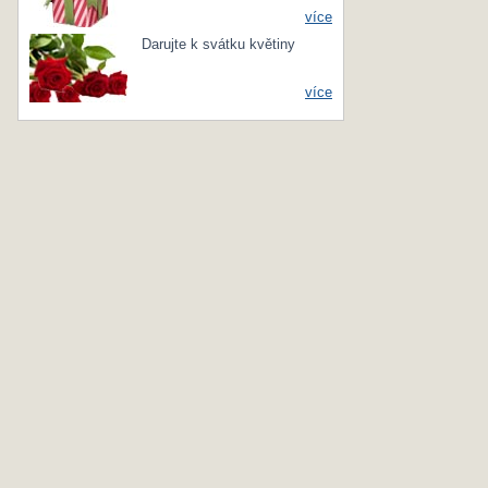
více
Darujte k svátku květiny
více