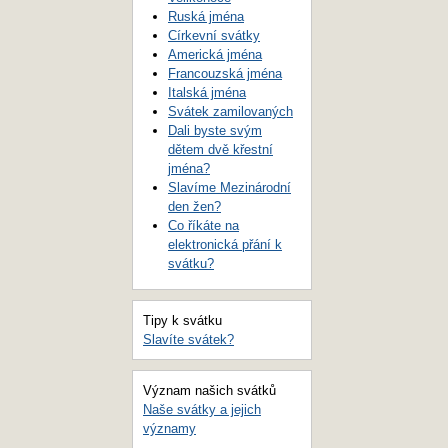
Ruská jména
Církevní svátky
Americká jména
Francouzská jména
Italská jména
Svátek zamilovaných
Dali byste svým
dětem dvě křestní
jména?
Slavíme Mezinárodní
den žen?
Co říkáte na
elektronická přání k
svátku?
Tipy k svátku
Slavíte svátek?
Význam našich svátků
Naše svátky a jejich
významy