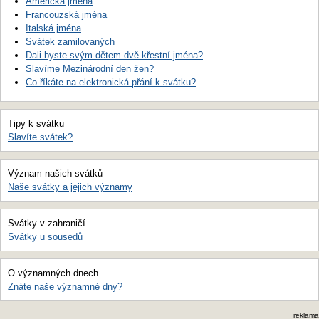
Americká jména
Francouzská jména
Italská jména
Svátek zamilovaných
Dali byste svým dětem dvě křestní jména?
Slavíme Mezinárodní den žen?
Co říkáte na elektronická přání k svátku?
Tipy k svátku
Slavíte svátek?
Význam našich svátků
Naše svátky a jejich významy
Svátky v zahraničí
Svátky u sousedů
O významných dnech
Znáte naše významné dny?
reklama