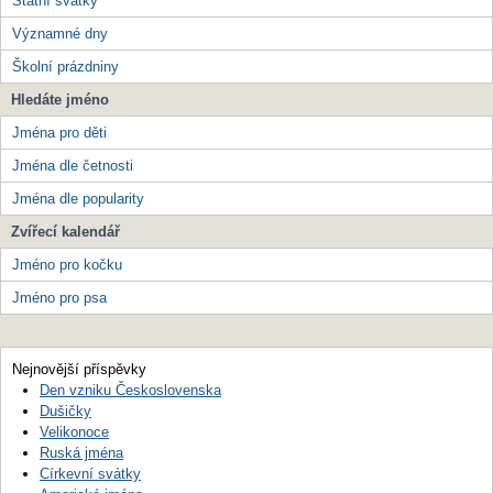
Státní svátky
Významné dny
Školní prázdniny
Hledáte jméno
Jména pro děti
Jména dle četnosti
Jména dle popularity
Zvířecí kalendář
Jméno pro kočku
Jméno pro psa
Nejnovější příspěvky
Den vzniku Československa
Dušičky
Velikonoce
Ruská jména
Církevní svátky