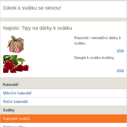
Dárek k svátku se slevou!
Najisto: Tipy na dárky k svátku
Klasické i netradiční dárky k
svátku
více
Darujte k svátku květiny
více
Kalendář
Měsíční kalendář
Roční kalendář
Svátky
Kalendář svátků