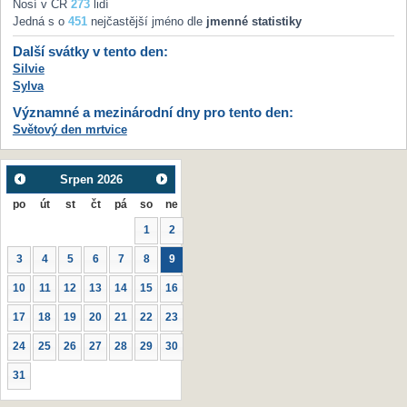
Nosí v ČR
273
lidí
Jedná s o
451
nejčastější jméno dle
jmenné statistiky
Další svátky v tento den:
Silvie
Sylva
Významné a mezinárodní dny pro tento den:
Světový den mrtvice
Srpen
2026
po
út
st
čt
pá
so
ne
1
2
3
4
5
6
7
8
9
10
11
12
13
14
15
16
17
18
19
20
21
22
23
24
25
26
27
28
29
30
31