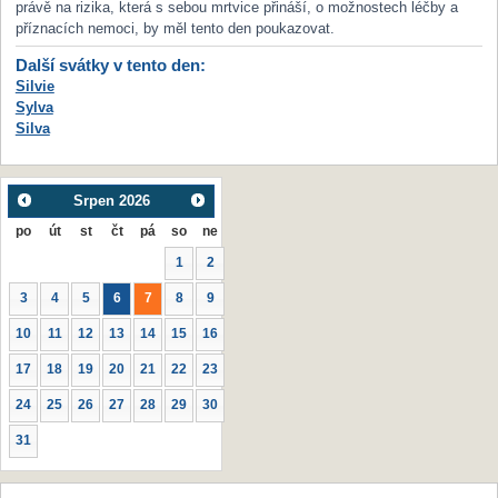
právě na rizika, která s sebou mrtvice přináší, o možnostech léčby a
příznacích nemoci, by měl tento den poukazovat.
Další svátky v tento den:
Silvie
Sylva
Silva
Srpen
2026
po
út
st
čt
pá
so
ne
1
2
3
4
5
6
7
8
9
10
11
12
13
14
15
16
17
18
19
20
21
22
23
24
25
26
27
28
29
30
31