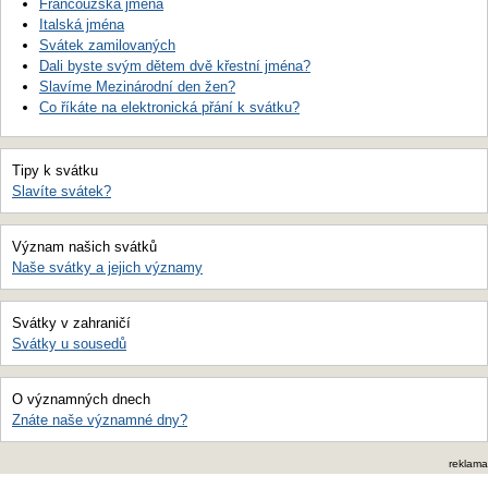
Francouzská jména
Italská jména
Svátek zamilovaných
Dali byste svým dětem dvě křestní jména?
Slavíme Mezinárodní den žen?
Co říkáte na elektronická přání k svátku?
Tipy k svátku
Slavíte svátek?
Význam našich svátků
Naše svátky a jejich významy
Svátky v zahraničí
Svátky u sousedů
O významných dnech
Znáte naše významné dny?
reklama