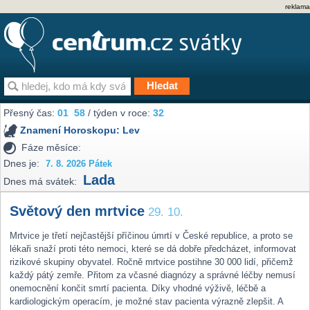
reklama
Přesný čas:
01
58
/ týden v roce:
32
Znamení Horoskopu:
Lev
Fáze měsíce:
Dnes je:
7. 8. 2026 Pátek
Lada
Dnes má svátek:
Světový den mrtvice
29. 10.
Mrtvice je třetí nejčastější příčinou úmrtí v České republice, a proto se
lékaři snaží proti této nemoci, které se dá dobře předcházet, informovat
rizikové skupiny obyvatel. Ročně mrtvice postihne 30 000 lidí, přičemž
každý pátý zemře. Přitom za včasné diagnózy a správné léčby nemusí
onemocnění končit smrtí pacienta. Díky vhodné výživě, léčbě a
kardiologickým operacím, je možné stav pacienta výrazně zlepšit. A