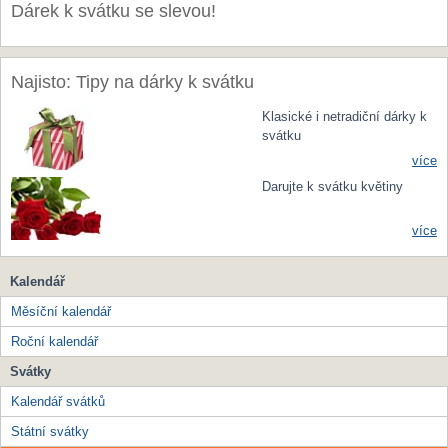
Dárek k svátku se slevou!
Najisto: Tipy na dárky k svátku
Klasické i netradiční dárky k
svátku
více
Darujte k svátku květiny
více
Kalendář
Měsíční kalendář
Roční kalendář
Svátky
Kalendář svátků
Státní svátky