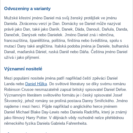
Odvozeniny a varianty
Mužské křestní jméno Daniel má svůj ženský protějšek ve jménu
Daniela. Zkrácenou verzí je Dan. Domácky se Daniel může nazývat
právě jako Dan, také jako Daník, Danek, Dáda, Danouš, Daňula, Danda,
Daneček, Danýsek nebo Danielek. Jméno Daniel zná i němčina,
francouzština, španělština, polština, finština nebo švédština, spolu s
mutací Dany také angličtina. Italská podoba jména je Daniele, bulharská
Danail, maďarská Dániel, ruská Daniil nebo Dáňa. Čeština jméno Daniel
užívá i jako příjmení.
Významní nositelé
Mezi populární nositele jména patří například čeští zpěváci Daniel
Landa nebo
Daniel Hůlka
. Do světové literatury se díky svému románu
Robinson Crusoe nesmazatelně zapsal britský spisovatel Daniel Defoe.
Významným literátem světového formátu je i český spisovatel Josef
Škvorecký, jehož romány se prolíná postava Danny Smiřického. Jméno
najdeme i mezi herci. Půjde například o anglického herce jménem
Daniel Michael Blake Day-Lewis nebo Daniela Radcliffa, který je známý
jako filmový Harry Potter. V dějinách vědy rozhodně nelze přehlédnou
německého fyzika Daniela Gabriela Fahrenheita.