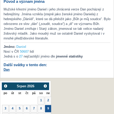
Původ a význam jména
Mužské křestní jméno Daniel i jeho zkrácená verze Dan pocházejí z
hebrejštiny. Jména vznikla (stejně jako ženské jméno Daniela) z
hebrejského „Dáníél“, které se dá přeložit jako „Bůh je můj soudce“. Bylo
odvozeno ze slov „dán“ („soudit, soudce“) a „él“ ve významu Bůh.
Jméno Daniel zmiňuje i Starý zákon, jmenoval se tak velice nadaný
židovský mladík. Jako moudrý muž se ostatně Daniel vyskytoval i v
mnohé předžidovské literatuře.
Jméno:
Daniel
Nosí v ČR
50607
lidí
Jedná s o
27
nejčastější jméno dle
jmenné statistiky
Další svátky v tento den:
Dan
Srpen
2026
po
út
st
čt
pá
so
ne
1
2
3
4
5
6
7
8
9