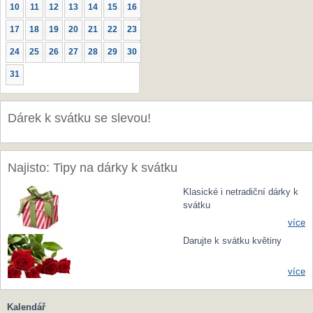
10
11
12
13
14
15
16
17
18
19
20
21
22
23
24
25
26
27
28
29
30
31
Dárek k svátku se slevou!
Najisto: Tipy na dárky k svátku
Klasické i netradiční dárky k
svátku
více
Darujte k svátku květiny
více
Kalendář