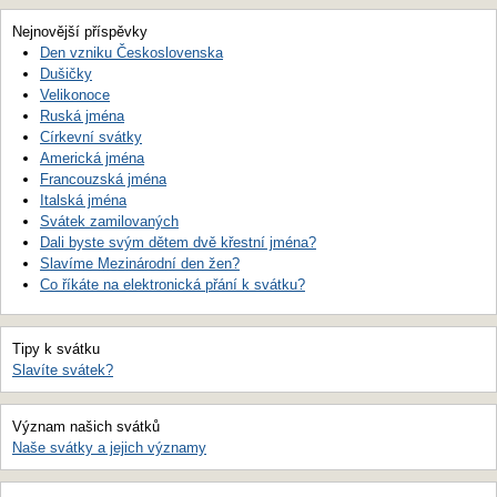
Nejnovější příspěvky
Den vzniku Československa
Dušičky
Velikonoce
Ruská jména
Církevní svátky
Americká jména
Francouzská jména
Italská jména
Svátek zamilovaných
Dali byste svým dětem dvě křestní jména?
Slavíme Mezinárodní den žen?
Co říkáte na elektronická přání k svátku?
Tipy k svátku
Slavíte svátek?
Význam našich svátků
Naše svátky a jejich významy