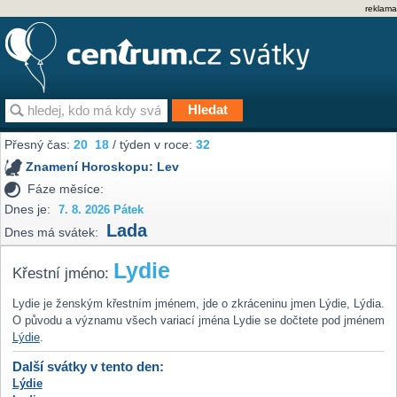
reklama
Přesný čas:
20
18
/ týden v roce:
32
Znamení Horoskopu:
Lev
Fáze měsíce:
Dnes je:
7. 8. 2026 Pátek
Lada
Dnes má svátek:
Lydie
Křestní jméno:
Lydie je ženským křestním jménem, jde o zkráceninu jmen Lýdie, Lýdia.
O původu a významu všech variací jména Lydie se dočtete pod jménem
Lýdie
.
Další svátky v tento den:
Lýdie