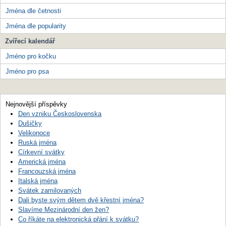
Jména dle četnosti
Jména dle popularity
Zvířecí kalendář
Jméno pro kočku
Jméno pro psa
Nejnovější příspěvky
Den vzniku Československa
Dušičky
Velikonoce
Ruská jména
Církevní svátky
Americká jména
Francouzská jména
Italská jména
Svátek zamilovaných
Dali byste svým dětem dvě křestní jména?
Slavíme Mezinárodní den žen?
Co říkáte na elektronická přání k svátku?