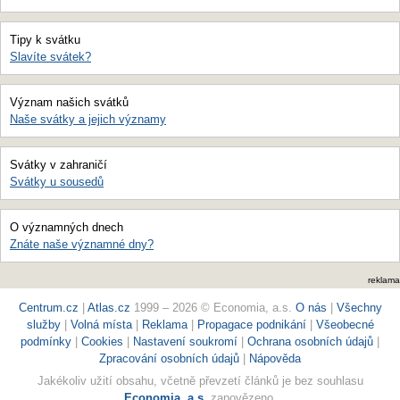
Tipy k svátku
Slavíte svátek?
Význam našich svátků
Naše svátky a jejich významy
Svátky v zahraničí
Svátky u sousedů
O významných dnech
Znáte naše významné dny?
reklama
Centrum.cz
|
Atlas.cz
1999 – 2026 © Economia, a.s.
O nás
|
Všechny
služby
|
Volná místa
|
Reklama
|
Propagace podnikání
|
Všeobecné
podmínky
|
Cookies
|
Nastavení soukromí
|
Ochrana osobních údajů
|
Zpracování osobních údajů
|
Nápověda
Jakékoliv užití obsahu, včetně převzetí článků je bez souhlasu
Economia, a.s.
zapovězeno.