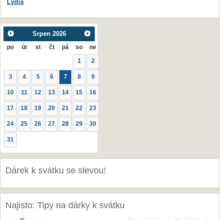
Lydia
Srpen
2026
po
út
st
čt
pá
so
ne
1
2
3
4
5
6
7
8
9
10
11
12
13
14
15
16
17
18
19
20
21
22
23
24
25
26
27
28
29
30
31
Dárek k svátku se slevou!
Najisto: Tipy na dárky k svátku