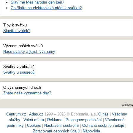
Slavíme Mezinárodní den žen?
Co říkáte na elektronická přání k svátku?
Tipy k svátku
Slavíte svátek?
Význam našich svátků
Naše svátky a jejich významy
Svátky v zahraničí
Svátky u sousedů
O významných dnech
Znáte naše významné dny?
reklama
Centrum.cz
|
Atlas.cz
1999 – 2026 © Economia, a.s.
O nás
|
Všechny
služby
|
Volná místa
|
Reklama
|
Propagace podnikání
|
Všeobecné
podmínky
|
Cookies
|
Nastavení soukromí
|
Ochrana osobních údajů
|
Zpracování osobních údajů
|
Nápověda