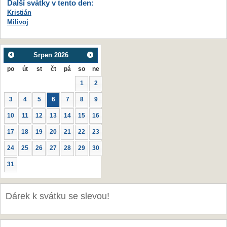
Další svátky v tento den:
Kristián
Milivoj
Srpen
2026
po
út
st
čt
pá
so
ne
1
2
3
4
5
6
7
8
9
10
11
12
13
14
15
16
17
18
19
20
21
22
23
24
25
26
27
28
29
30
31
Dárek k svátku se slevou!