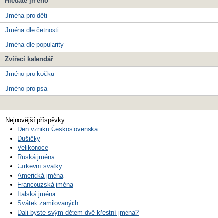
Hledáte jméno
Jména pro děti
Jména dle četnosti
Jména dle popularity
Zvířecí kalendář
Jméno pro kočku
Jméno pro psa
Nejnovější příspěvky
Den vzniku Československa
Dušičky
Velikonoce
Ruská jména
Církevní svátky
Americká jména
Francouzská jména
Italská jména
Svátek zamilovaných
Dali byste svým dětem dvě křestní jména?