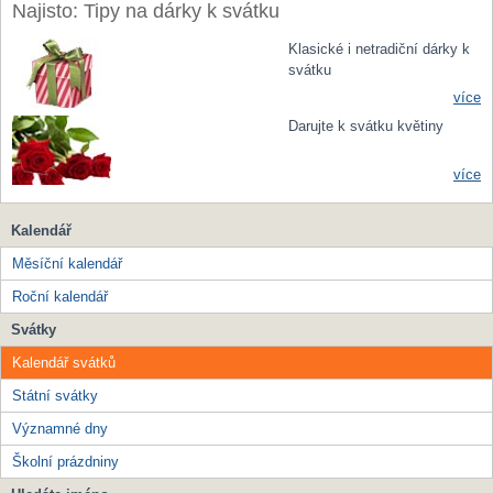
Najisto: Tipy na dárky k svátku
Klasické i netradiční dárky k
svátku
více
Darujte k svátku květiny
více
Kalendář
Měsíční kalendář
Roční kalendář
Svátky
Kalendář svátků
Státní svátky
Významné dny
Školní prázdniny