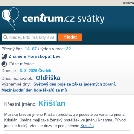
reklama
Přesný čas:
14
07
/ týden v roce:
32
Znamení Horoskopu:
Lev
Fáze měsíce:
Dnes je:
6. 8. 2026 Čtvrtek
Oldřiška
Dnes má svátek:
Významné dny:
Světový den boje za zákaz jaderných zbraní
,
Mezinárodní den boje lékařů za mír
Křišťan
Křestní jméno:
Mužské křestní jméno Křišťan představuje počeštělou variantu jména
Kristián. Jména mají také ženský protějšek ve jménu Kristýna. Původ
jmen je řecký, více se dozvíte pod jménem
Kristián
.