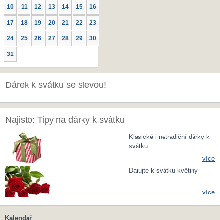
10
11
12
13
14
15
16
17
18
19
20
21
22
23
24
25
26
27
28
29
30
31
Dárek k svátku se slevou!
Najisto: Tipy na dárky k svátku
Klasické i netradiční dárky k
svátku
více
Darujte k svátku květiny
více
Kalendář