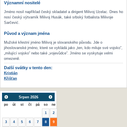
Významní nositelé
Jméno nosil například český skladatel a dirigent Milivoj Uzelac. Dnes ho
nosí český výtvarník Milivoj Husák, také srbský fotbalista Milivoje
Sarčević.
Původ a význam jména
Mužské křestní jméno Milivoj je slovanského původu. Jde o
jihoslovanské jméno, které se vykládá jako „ten, kdo miluje své vojsko”,
„milující vojsko” nebo také „vojevůdce”. Jméno se vyskytuje velmi
omezeně.
Další svátky v tento den:
Kristián
Křišťan
Srpen
2026
po
út
st
čt
pá
so
ne
1
2
3
4
5
6
7
8
9