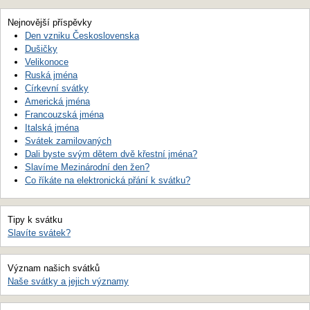
Nejnovější příspěvky
Den vzniku Československa
Dušičky
Velikonoce
Ruská jména
Církevní svátky
Americká jména
Francouzská jména
Italská jména
Svátek zamilovaných
Dali byste svým dětem dvě křestní jména?
Slavíme Mezinárodní den žen?
Co říkáte na elektronická přání k svátku?
Tipy k svátku
Slavíte svátek?
Význam našich svátků
Naše svátky a jejich významy