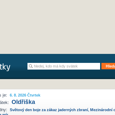
 je:
6. 8. 2026 Čtvrtek
Oldřiška
átek:
dny:
Světový den boje za zákaz jaderných zbraní
,
Mezinárodní 
a mír