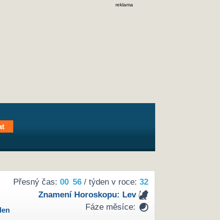
reklama
Přesný čas:
00
56
/ týden v roce:
32
Znamení Horoskopu:
Lev
Fáze měsíce:
den