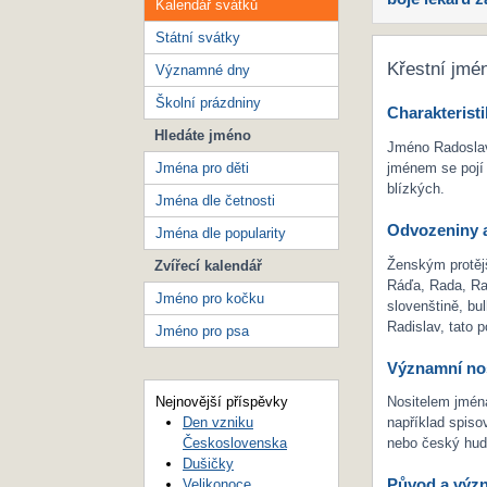
Kalendář svátků
Státní svátky
Křestní jmé
Významné dny
Školní prázdniny
Charakteristi
Hledáte jméno
Jméno Radoslav 
Jména pro děti
jménem se pojí 
blízkých.
Jména dle četnosti
Odvozeniny a
Jména dle popularity
Ženským protěj
Zvířecí kalendář
Ráďa, Rada, Ra
Jméno pro kočku
slovenštině, bu
Radislav, tato 
Jméno pro psa
Významní nos
Nejnovější příspěvky
Nositelem jmén
Den vzniku
například spiso
Československa
nebo český hude
Dušičky
Původ a výz
Velikonoce