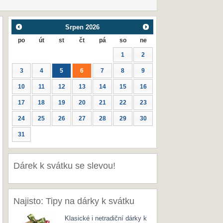
Srpen
2026
po
út
st
čt
pá
so
ne
1
2
3
4
5
6
7
8
9
10
11
12
13
14
15
16
17
18
19
20
21
22
23
24
25
26
27
28
29
30
31
Dárek k svátku se slevou!
Najisto: Tipy na dárky k svátku
Klasické i netradiční dárky k