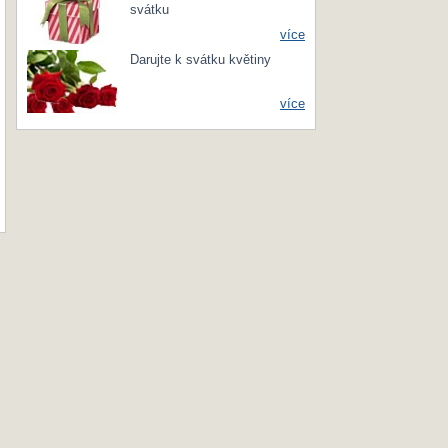
svátku
více
Darujte k svátku květiny
více