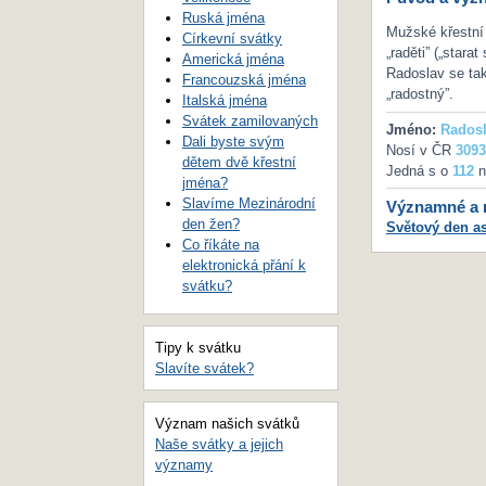
Ruská jména
Mužské křestní
Církevní svátky
„raděti” („stara
Americká jména
Radoslav se tak 
Francouzská jména
„radostný”.
Italská jména
Svátek zamilovaných
Jméno:
Rados
Dali byste svým
Nosí v ČR
3093
dětem dvě křestní
Jedná s o
112
n
jména?
Slavíme Mezinárodní
Významné a m
den žen?
Světový den a
Co říkáte na
elektronická přání k
svátku?
Tipy k svátku
Slavíte svátek?
Význam našich svátků
Naše svátky a jejich
významy