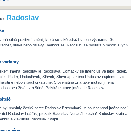
Radoslav
no:
ka
má silně pozitivní znění, které se také odráží v jeho významu. Se
radost, sláva nebo oslavy. Jednoduše, Radoslav se postará o radost svých
 varianty
škem jména Radoslav je Radoslava. Domácky se jméno užívá jako Radek,
dík, Radín, Radoslávek, Slávek, Sláva aj. Jméno Radoslav najdeme i ve
lharštině nebo srbochorvatštině. Slovenština zná také mutaci jména
podoba se užívá i v ruštině. Polská mutace jména je Radosław.
itelé
a byl proslulý český herec Radoslav Brzobohatý. V současnosti jméno nosí
vatel Radoslav Lošťák, prozaik Radoslav Nenadál, sochař Radoslav Kratina
bník a klavírista Radoslav Kvapil.
nam jména