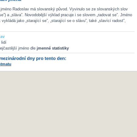
 jméno Radoslav má slovanský původ. Vyvinulo se ze slovanských slov
t se”) a „sláva”. Novodobější výklad pracuje i se slovem „radovat se”. Jméno
vykládá jako „starající se”, „starající se o slávu”, také „slavící radost”,
lav
lidí
ejčastější jméno dle
jmenné statistiky
ezinárodní dny pro tento den:
stmatu