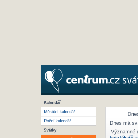
Kalendář
Měsíční kalendář
Dnes
Roční kalendář
Dnes má sv
Svátky
Významné 
boje lékařů z