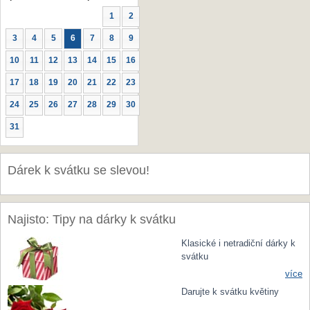
1
2
3
4
5
6
7
8
9
10
11
12
13
14
15
16
17
18
19
20
21
22
23
24
25
26
27
28
29
30
31
Dárek k svátku se slevou!
Najisto: Tipy na dárky k svátku
Klasické i netradiční dárky k
svátku
více
Darujte k svátku květiny