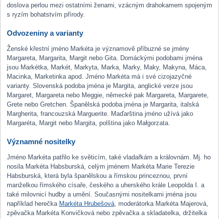
doslova perlou mezi ostatními ženami, vzácným drahokamem spojeným
s ryzím bohatstvím přírody.
Odvozeniny a varianty
Ženské křestní jméno Markéta je významově příbuzné se jmény
Margareta, Margarita, Margit nebo Gita. Domáckými podobami jména
jsou Markétka, Markét, Markyta, Marka, Marky, Maky, Makyna, Máca,
Macinka, Marketinka apod. Jméno Markéta má i své cizojazyčné
varianty. Slovenská podoba jména je Margita, anglické verze jsou
Margaret, Margareta nebo Meggie, německé pak Margareta, Margarete,
Grete nebo Gretchen. Španělská podoba jména je Margarita, italská
Margherita, francouzská Marguerite. Maďarština jméno užívá jako
Margaréta, Margit nebo Margita, polština jako Małgorzata.
Významné nositelky
Jméno Markéta patřilo ke světicím, také vladařkám a královnám. Mj. ho
nosila Markéta Habsburská, celým jménem Markéta Marie Terezie
Habsburská, která byla španělskou a římskou princeznou, první
manželkou římského císaře, českého a uherského krále Leopolda I. a
také milovnicí hudby a umění. Současnými nositelkami jména jsou
například herečka
Markéta Hrubešová
, moderátorka Markéta Majerová,
zpěvačka Markéta Konvičková nebo zpěvačka a skladatelka, držitelka