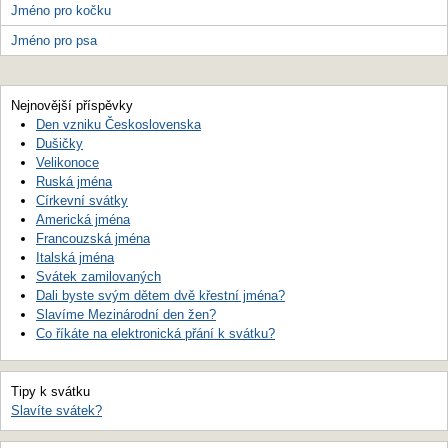
Jméno pro kočku
Jméno pro psa
Nejnovější příspěvky
Den vzniku Československa
Dušičky
Velikonoce
Ruská jména
Církevní svátky
Americká jména
Francouzská jména
Italská jména
Svátek zamilovaných
Dali byste svým dětem dvě křestní jména?
Slavíme Mezinárodní den žen?
Co říkáte na elektronická přání k svátku?
Tipy k svátku
Slavíte svátek?