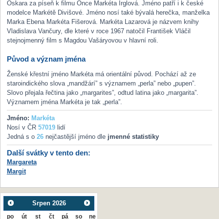
Oskara za píseň k filmu Once Markéta Irglová. Jméno patří i k české
modelce Markétě Divišové. Jméno nosí také bývalá herečka, manželka
Marka Ebena Markéta Fišerová. Markéta Lazarová je názvem knihy
Vladislava Vančury, dle které v roce 1967 natočil František Vláčil
stejnojmenný film s Magdou Vašáryovou v hlavní roli.
Původ a význam jména
Ženské křestní jméno Markéta má orientální původ. Pochází až ze
staroindického slova „mandžárí” s významem „perla” nebo „pupen”.
Slovo přejala řečtina jako „margarites”, odtud latina jako „margarita”.
Významem jména Markéta je tak „perla”.
Jméno:
Markéta
Nosí v ČR
57019
lidí
Jedná s o
26
nejčastější jméno dle
jmenné statistiky
Další svátky v tento den:
Margareta
Margit
Srpen
2026
po
út
st
čt
pá
so
ne