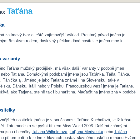
Taťána
no:
ka
 zajímavý tvar a ještě zajímavější výklad. Prastarý původ jména je
vným římským rodem, doslovný překlad dává nositelce jména moc k
 varianty
no Taťána mužský protějšek, má však další varianty v podobě jmen
a nebo Tatiana. Domáckými podobami jména jsou Taťánka, Táňa, Táňka,
, Tánička aj. Jméno je jako Tatiana známé i na Slovensku, také v
sku, Dánsku, Itálii nebo v Polsku. Francouzskou verzí jména je Tatiane.
žívá jako Tatjana, stejně tak i bulharština. Maďarština jméno zná v podobě
sitelky
vnějších nositelek jména je v současnosti Taťána Kuchařová, jejíž krásu
vět. Tato modelka se pyšní titulem Miss World 2006. Dalšími známými
na jsou i herečky
Tatiana Wilhelmová
,
Taťjana Medvecká
nebo
Taťána
no přitom patří i k jedné z hlavních postav slavného ruského románu Evžen