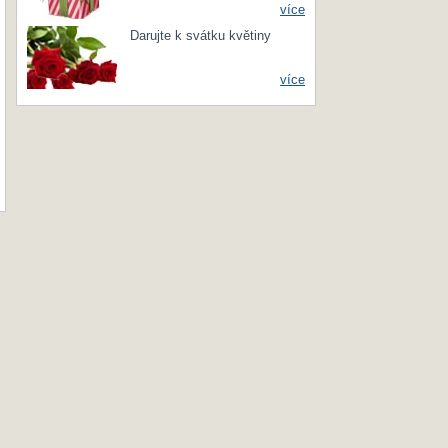
více
Darujte k svátku květiny
více