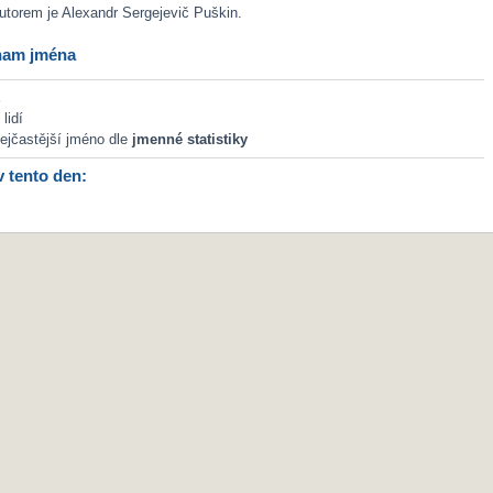
utorem je Alexandr Sergejevič Puškin.
nam jména
lidí
ejčastější jméno dle
jmenné statistiky
v tento den: