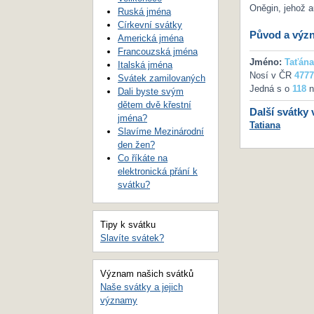
Oněgin, jehož a
Ruská jména
Církevní svátky
Původ a výz
Americká jména
Francouzská jména
Jméno:
Taťána
Italská jména
Nosí v ČR
4777
Svátek zamilovaných
Jedná s o
118
n
Dali byste svým
dětem dvě křestní
Další svátky 
jména?
Tatiana
Slavíme Mezinárodní
den žen?
Co říkáte na
elektronická přání k
svátku?
Tipy k svátku
Slavíte svátek?
Význam našich svátků
Naše svátky a jejich
významy