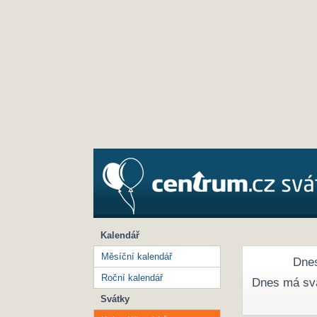
Kalendář
Měsíční kalendář
Dnes
Roční kalendář
Dnes má sv
Svátky