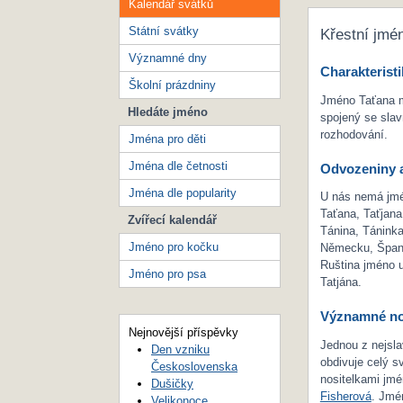
Kalendář svátků
Státní svátky
Křestní jmé
Významné dny
Charakteristi
Školní prázdniny
Jméno Taťana má
Hledáte jméno
spojený se sla
rozhodování.
Jména pro děti
Jména dle četnosti
Odvozeniny a
Jména dle popularity
U nás nemá jmé
Taťana, Taťjan
Zvířecí kalendář
Tánina, Táninka
Jméno pro kočku
Německu, Španěl
Ruština jméno u
Jméno pro psa
Tatjána.
Významné no
Nejnovější příspěvky
Jednou z nejsla
Den vzniku
obdivuje celý s
Československa
nositelkami jmé
Dušičky
Fisherová
. Jmé
Velikonoce