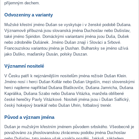
příjemným dechem.
Odvozeniny a varianty
Mužské křestní jméno Dušan se vyskytuje i v ženské podobě Dušana.
Významově příbuzná jsou slovanská jména Duchoslav nebo Dušislav,
také jméno Spiridon. Domáckými variantami jména jsou Duša, Dušek
nebo zdrobněle Dušánek. Jméno Dušan znají i Slováci a Srbové.
Francouzskou variantou jména je Dushan. Bulharsky se jméno užívá
jako Duško, maďarsky Dusán, polsky Duszan.
Významní nositelé
V Česku patří k nejznámějším nositelům jména režisér Dušan Klein.
Jméno nosí i herci Dušan Kollár nebo Dušan Urgošín, mezi slovenskými
herci najdeme například Dušana Blaškoviče, Dušana Jamricha, Dušana
Kaprálika, Dušana Szabo nebo Dušana Vitázka, manžela oblíbené
české herečky Pavly Vitázkové. Nositeli jména jsou i Dušan Salfický,
český hokejový brankář nebo Dušan Uhrin, fotbalový trenér.
Původ a význam jména
Dušan je mužským křestním jménem původem srbského. Všeobecně je
považováno za jihoslovanskou zkrácenou podobu jména Duchoslav
nebo Dušislav, tato jména však vznikla později. Jakkoli, základem