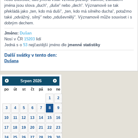
jména jsou slova „duch“, „duše“ nebo „dech“. Významově se tak
překládá jako „ten, kdo má duši“, „ten, kdo má silného ducha“, potažmo
také „odvážný, silný“ nebo „oduševnělý“. Významově může souviset i s
dobrým dechem.
Jméno:
Dušan
Nosí v ČR
15203
lidí
Jedná s o
53
nejčastější jméno dle
jmenné statistiky
Další svátky v tento den:
Dušana
Srpen
2026
po
út
st
čt
pá
so
ne
1
2
3
4
5
6
7
8
9
10
11
12
13
14
15
16
17
18
19
20
21
22
23
24
25
26
27
28
29
30