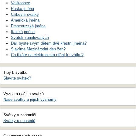
Velikonoce
Ruská jména
Církevní svátky
Americká jména
Francouzská jména
Italská jména
Svátek zamilovaných
Dali byste svým dětem dvě křestní jména?
Slavíme Mezinárodní den žen?
Co říkáte na elektronická přání k svátku?
Tipy k svátku
Slavíte svátek?
Význam našich svátků
Naše svátky a jejich významy
Svátky v zahraničí
Svátky u sousedů