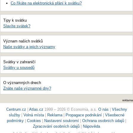
Co říkáte na elektronická přání k svátku?
Tipy k svátku
Slavíte svátek?
Význam našich svátků
Naše svátky a jejich významy
Svátky v zahraničí
Svátky u sousedů
O významných dnech
Znáte naše významné dny?
reklama
Centrum.cz
|
Atlas.cz
1999 – 2026 © Economia, a.s.
O nás
|
Všechny
služby
|
Volná místa
|
Reklama
|
Propagace podnikání
|
Všeobecné
podmínky
|
Cookies
|
Nastavení soukromí
|
Ochrana osobních údajů
|
Zpracování osobních údajů
|
Nápověda