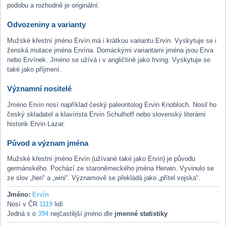
podobu a rozhodně je originální.
Odvozeniny a varianty
Mužské křestní jméno Ervín má i krátkou variantu Ervin. Vyskytuje se i
ženská mutace jména Ervína. Domáckými variantami jména jsou Erva
nebo Ervínek. Jméno se užívá i v angličtině jako Irving. Vyskytuje se
také jako příjmení.
Významní nositelé
Jméno Ervin nosí například český paleontolog Ervin Knobloch. Nosil ho
český skladatel a klavírista Ervin Schulhoff nebo slovenský literární
historik Ervin Lazar.
Původ a význam jména
Mužské křestní jméno Ervín (užívané také jako Ervin) je původu
germánského. Pochází ze staroněmeckého jména Herwin. Vyvinulo se
ze slov „heri“ a „wini“. Významově se překládá jako „přítel vojska“.
Jméno:
Ervín
Nosí v ČR
1119
lidí
Jedná s o
394
nejčastější jméno dle
jmenné statistiky