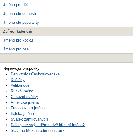
Jména pro děti
Jména dle četnosti
Jména dle popularity
Zvířecí kalendář
Jméno pro kočku
Jméno pro psa
Nejnovější příspěvky
Den vzniku Československa
Dušičky
Velikonoce
Ruská jména
Církevní svátky
Americká jména
Francouzská jména
Italská jména
Svátek zamilovaných
Dali byste svým dětem dvě křestní jména?
Slavíme Mezinárodní den žen?