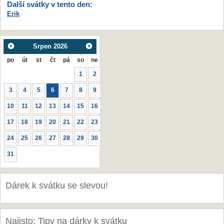
Další svátky v tento den:
Erik
Srpen
2026
po
út
st
čt
pá
so
ne
1
2
3
4
5
6
7
8
9
10
11
12
13
14
15
16
17
18
19
20
21
22
23
24
25
26
27
28
29
30
31
Dárek k svátku se slevou!
Najisto: Tipy na dárky k svátku