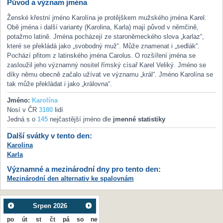
Původ a význam jména
Ženské křestní jméno Karolína je protějškem mužského jména Karel.
Obě jména i další varianty (Karolina, Karla) mají původ v němčině,
potažmo latině. Jména pocházejí ze staroněmeckého slova „karlaz“,
které se překládá jako „svobodný muž“. Může znamenat i „sedlák“.
Pochází přitom z latinského jména Carolus. O rozšíření jména se
zasloužil jeho významný nositel římský císař Karel Veliký. Jméno se
díky němu obecně začalo užívat ve významu „král“. Jméno Karolína se
tak může překládat i jako „královna“.
Jméno:
Karolína
Nosí v ČR
3180
lidí
Jedná s o
145
nejčastější jméno dle
jmenné statistiky
Další svátky v tento den:
Karolina
Karla
Významné a mezinárodní dny pro tento den:
Mezinárodní den alternativ ke spalovnám
Srpen
2026
po
út
st
čt
pá
so
ne