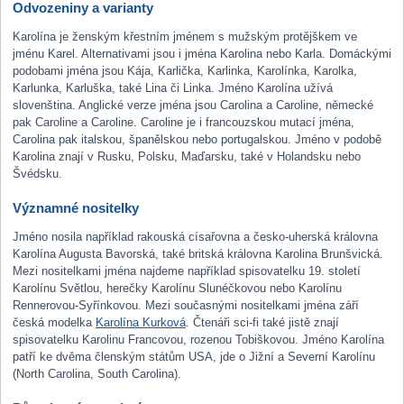
Odvozeniny a varianty
Karolína je ženským křestním jménem s mužským protějškem ve
jménu Karel. Alternativami jsou i jména Karolina nebo Karla. Domáckými
podobami jména jsou Kája, Karlička, Karlinka, Karolínka, Karolka,
Karlunka, Karluška, také Lina či Linka. Jméno Karolína užívá
slovenština. Anglické verze jména jsou Carolina a Caroline, německé
pak Caroline a Caroline. Caroline je i francouzskou mutací jména,
Carolina pak italskou, španělskou nebo portugalskou. Jméno v podobě
Karolina znají v Rusku, Polsku, Maďarsku, také v Holandsku nebo
Švédsku.
Významné nositelky
Jméno nosila například rakouská císařovna a česko-uherská královna
Karolína Augusta Bavorská, také britská královna Karolina Brunšvická.
Mezi nositelkami jména najdeme například spisovatelku 19. století
Karolínu Světlou, herečky Karolínu Slunéčkovou nebo Karolínu
Rennerovou-Syřínkovou. Mezi současnými nositelkami jména září
česká modelka
Karolína Kurková
. Čtenáři sci-fi také jistě znají
spisovatelku Karolinu Francovou, rozenou Tobiškovou. Jméno Karolína
patří ke dvěma členským státům USA, jde o Jižní a Severní Karolínu
(North Carolina, South Carolina).