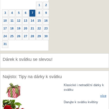
1
2
3
4
5
6
7
8
9
10
11
12
13
14
15
16
17
18
19
20
21
22
23
24
25
26
27
28
29
30
31
Dárek k svátku se slevou!
Najisto: Tipy na dárky k svátku
Klasické i netradiční dárky k
svátku
více
Darujte k svátku květiny