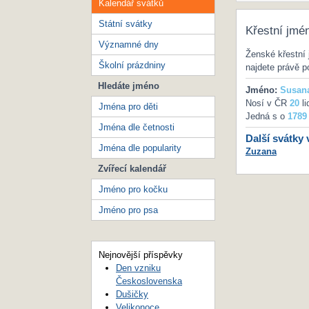
Kalendář svátků
Státní svátky
Křestní jmé
Významné dny
Ženské křestní 
Školní prázdniny
najdete právě p
Hledáte jméno
Jméno:
Susan
Nosí v ČR
20
li
Jména pro děti
Jedná s o
1789
Jména dle četnosti
Další svátky 
Jména dle popularity
Zuzana
Zvířecí kalendář
Jméno pro kočku
Jméno pro psa
Nejnovější příspěvky
Den vzniku
Československa
Dušičky
Velikonoce