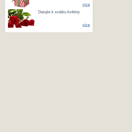
více
Darujte k svátku květiny
více