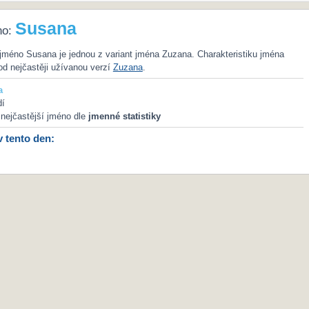
Susana
no:
jméno Susana je jednou z variant jména Zuzana. Charakteristiku jména
od nejčastěji užívanou verzí
Zuzana
.
a
dí
nejčastější jméno dle
jmenné statistiky
v tento den: