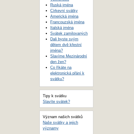
Ruská jména
Církevní svátky
Americká jména
Francouzská jména
Italská jména
Svátek zamilovaných
Dali byste svým
dětem dvě křestní
jména?
Slavíme Mezinárodní
den žen?
Co říkáte na
elektronická přání k
svátku?
Tipy k svátku
Slavíte svátek?
Význam našich svátků
Naše svátky a jejich
významy