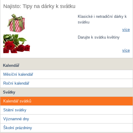
Najisto: Tipy na dárky k svátku
Klasické i netradiční dárky k
svátku
více
Darujte k svátku květiny
více
Kalendář
Měsíční kalendář
Roční kalendář
Svátky
Kalendář svátků
Státní svátky
Významné dny
Školní prázdniny