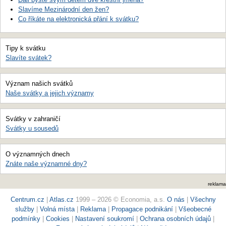
Slavíme Mezinárodní den žen?
Co říkáte na elektronická přání k svátku?
Tipy k svátku
Slavíte svátek?
Význam našich svátků
Naše svátky a jejich významy
Svátky v zahraničí
Svátky u sousedů
O významných dnech
Znáte naše významné dny?
reklama
Centrum.cz
|
Atlas.cz
1999 – 2026 © Economia, a.s.
O nás
|
Všechny
služby
|
Volná místa
|
Reklama
|
Propagace podnikání
|
Všeobecné
podmínky
|
Cookies
|
Nastavení soukromí
|
Ochrana osobních údajů
|