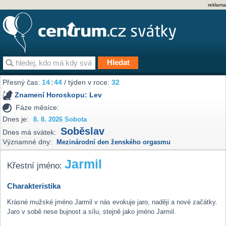
reklama
Přesný čas:
14
:
44
/ týden v roce:
32
Znamení Horoskopu:
Lev
Fáze měsíce:
Dnes je:
8. 8. 2026 Sobota
Soběslav
Dnes má svátek:
Významné dny:
Mezinárodní den ženského orgasmu
Jarmil
Křestní jméno:
Charakteristika
Krásné mužské jméno Jarmil v nás evokuje jaro, naději a nové začátky.
Jaro v sobě nese bujnost a sílu, stejně jako jméno Jarmil.