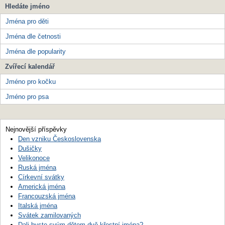
Hledáte jméno
Jména pro děti
Jména dle četnosti
Jména dle popularity
Zvířecí kalendář
Jméno pro kočku
Jméno pro psa
Nejnovější příspěvky
Den vzniku Československa
Dušičky
Velikonoce
Ruská jména
Církevní svátky
Americká jména
Francouzská jména
Italská jména
Svátek zamilovaných
Dali byste svým dětem dvě křestní jména?