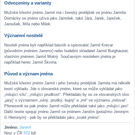
Odvozeniny a varianty
Mužské křestní jméno Jarmil má i ženský protějšek ve jménu Jarmila.
Domácky se jméno užívá jako Jarmilek, také Jára, Jarek, Jareček,
Jaroušek, Míla nebo Milek.
Významní nositelé
Nositeli jména byli například básník a spisovatel Jarmil Krecar
(původním jménem Jaromír) nebo hudební skladatel Jarmil Burghauser,
vlastním jménem Jarmil Mokrý. Současným nositelem jména je
například herec Jarmil Škvrna.
Původ a význam jména
Mužské křestní jméno Jarmil i jeho ženský protějšek Jarmila má několik
teorií výkladu. Jde o slovanské jméno, které se může vykládat jako
„milující sílu“, „milující prudkost“. Překládalo by se ze slovanských slov
„jaryj“ s významem „silný, prudký, bujný“ a „mil“ ve významu „milovat“.
Přeneseně se pak jméno Jarmil může překládat také jako „milující jaro“.
Další teorie spojují jméno Jarmil se jménem Jarolím (potažmo Jeroným
či Hieronym) - pak by se překládalo jako „svaté jméno“.
Jméno:
Jarmil
Nosí v ČR
572
lidí