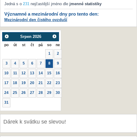
Jedná s o
231
nejčastější jméno dle
jmenné statistiky
Významné a mezinárodní dny pro tento den:
Mezinárodní den čistého ovzduší
Srpen
2026
po
út
st
čt
pá
so
ne
1
2
3
4
5
6
7
8
9
10
11
12
13
14
15
16
17
18
19
20
21
22
23
24
25
26
27
28
29
30
31
Dárek k svátku se slevou!