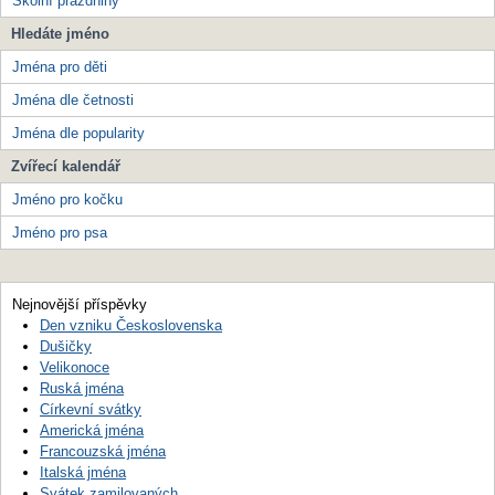
Školní prázdniny
Hledáte jméno
Jména pro děti
Jména dle četnosti
Jména dle popularity
Zvířecí kalendář
Jméno pro kočku
Jméno pro psa
Nejnovější příspěvky
Den vzniku Československa
Dušičky
Velikonoce
Ruská jména
Církevní svátky
Americká jména
Francouzská jména
Italská jména
Svátek zamilovaných