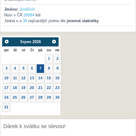
Jméno:
Jindřich
Nosí v ČR
29284
lidí
Jedná s o
38
nejčastější jméno dle
jmenné statistiky
Srpen
2026
po
út
st
čt
pá
so
ne
1
2
3
4
5
6
7
8
9
10
11
12
13
14
15
16
17
18
19
20
21
22
23
24
25
26
27
28
29
30
31
Dárek k svátku se slevou!