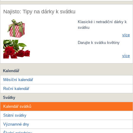
Najisto: Tipy na dárky k svátku
Klasické i netradiční dárky k
svátku
více
Darujte k svátku květiny
více
Kalendář
Měsíční kalendář
Roční kalendář
Svátky
Kalendář svátků
Státní svátky
Významné dny