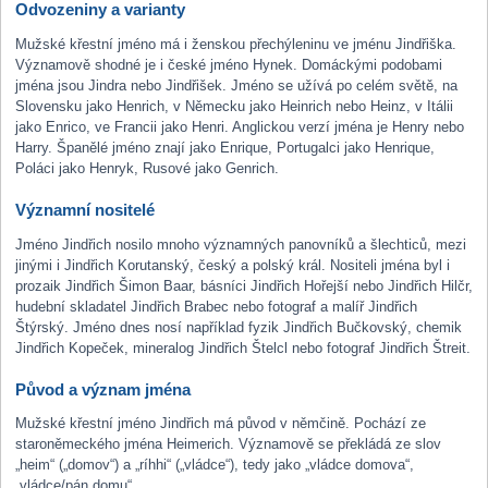
Odvozeniny a varianty
Mužské křestní jméno má i ženskou přechýleninu ve jménu Jindřiška.
Významově shodné je i české jméno Hynek. Domáckými podobami
jména jsou Jindra nebo Jindřišek. Jméno se užívá po celém světě, na
Slovensku jako Henrich, v Německu jako Heinrich nebo Heinz, v Itálii
jako Enrico, ve Francii jako Henri. Anglickou verzí jména je Henry nebo
Harry. Španělé jméno znají jako Enrique, Portugalci jako Henrique,
Poláci jako Henryk, Rusové jako Genrich.
Významní nositelé
Jméno Jindřich nosilo mnoho významných panovníků a šlechticů, mezi
jinými i Jindřich Korutanský, český a polský král. Nositeli jména byl i
prozaik Jindřich Šimon Baar, básníci Jindřich Hořejší nebo Jindřich Hilčr,
hudební skladatel Jindřich Brabec nebo fotograf a malíř Jindřich
Štýrský. Jméno dnes nosí například fyzik Jindřich Bučkovský, chemik
Jindřich Kopeček, mineralog Jindřich Štelcl nebo fotograf Jindřich Štreit.
Původ a význam jména
Mužské křestní jméno Jindřich má původ v němčině. Pochází ze
staroněmeckého jména Heimerich. Významově se překládá ze slov
„heim“ („domov“) a „ríhhi“ („vládce“), tedy jako „vládce domova“,
„vládce/pán domu“.