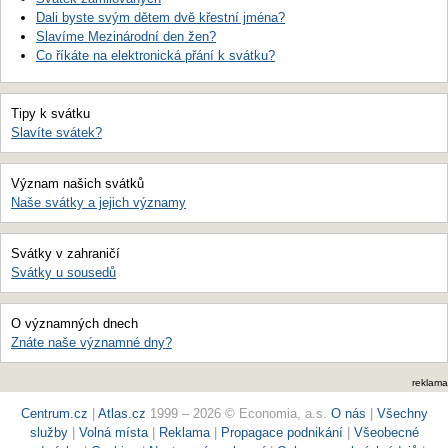
Dali byste svým dětem dvě křestní jména?
Slavíme Mezinárodní den žen?
Co říkáte na elektronická přání k svátku?
Tipy k svátku
Slavíte svátek?
Význam našich svátků
Naše svátky a jejich významy
Svátky v zahraničí
Svátky u sousedů
O významných dnech
Znáte naše významné dny?
reklama
Centrum.cz
|
Atlas.cz
1999 – 2026 © Economia, a.s.
O nás
|
Všechny
služby
|
Volná místa
|
Reklama
|
Propagace podnikání
|
Všeobecné