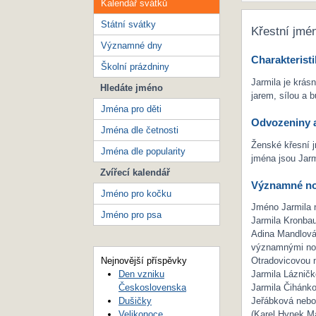
Kalendář svátků
Státní svátky
Křestní jmé
Významné dny
Charakteristi
Školní prázdniny
Jarmila je krá
Hledáte jméno
jarem, sílou a
Jména pro děti
Odvozeniny a
Jména dle četnosti
Ženské křesní 
Jména dle popularity
jména jsou Jarm
Zvířecí kalendář
Významné no
Jméno pro kočku
Jméno Jarmila 
Jméno pro psa
Jarmila Kronbau
Adina Mandlová
významnými nos
Nejnovější příspěvky
Otradovicovou n
Den vzniku
Jarmila Lázničk
Československa
Jarmila Čihánk
Dušičky
Jeřábková nebo 
Velikonoce
(Karel Hynek Má