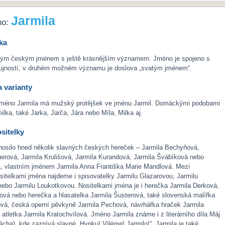
Jarmila
no:
ka
sným českým jménem s ještě krásnějším významem. Jméno je spojeno s
 bujností, v druhém možném významu je doslova „svatým jménem“.
 varianty
jméno Jarmila má mužský protějšek ve jménu Jarmil. Domáckými podobami
ilka, také Jarka, Jarča, Jára nebo Míla, Milka aj.
sitelky
nosilo hned několik slavných českých hereček – Jarmila Bechyňová,
erová, Jarmila Krulišová, Jarmila Kurandová, Jarmila Švábíková nebo
, vlastním jménem Jarmila Anna Františka Marie Mandlová. Mezi
itelkami jména najdeme i spisovatelky Jarmilu Glazarovou, Jarmilu
ebo Jarmilu Loukotkovou. Nositelkami jména je i herečka Jarmila Derková,
ová nebo herečka a hlasatelka Jarmila Šusterová, také slovenská malířka
ová, česká operní pěvkyně Jarmila Pechová, návrhářka hraček Jarmila
atletka Jarmila Kratochvílová. Jméno Jarmila známe i z literárního díla Máj
cha), kde zaznívá slavné „Hynku! Viléme! Jarmilo!“. Jarmila je také