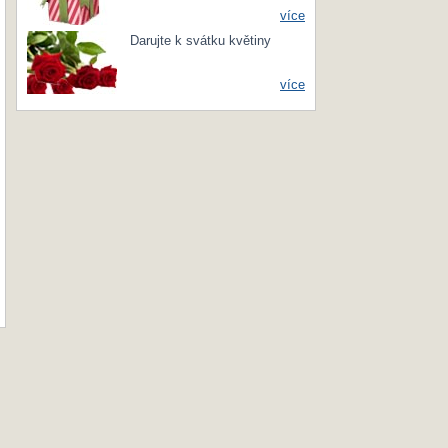
více
Darujte k svátku květiny
více