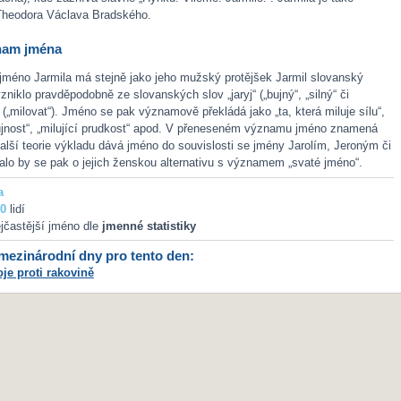
heodora Václava Bradského.
nam jména
jméno Jarmila má stejně jako jeho mužský protějšek Jarmil slovanský
niklo pravděpodobně ze slovanských slov „jaryj“ („bujný“, „silný“ či
“ („milovat“). Jméno se pak významově překládá jako „ta, která miluje sílu“,
bujnost“, „milující prudkost“ apod. V přeneseném významu jméno znamená
 Další teorie výkladu dává jméno do souvislosti se jmény Jarolím, Jeroným či
lo by se pak o jejich ženskou alternativu s významem „svaté jméno“.
a
0
lidí
jčastější jméno dle
jmenné statistiky
ezinárodní dny pro tento den:
je proti rakovině