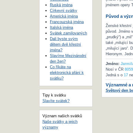
Ruská jména
jménem opery T
Církevní svátky
Původ a výz
Americká jména
Francouzská jména
Ženské křestní 
Italská jména
původ. Jméno vz
Svátek zamilovaných
„prudký“) a „mil
Dali byste svým
také „milující 
dětem dvě křestní
„milující jaro“.
jména?
Hieronym. Jedna
Slavíme Mezinárodní
den žen?
Jméno:
Jarmil
Co říkáte na
Nosí v ČR
8059
elektronická přání k
Jedná s o
17
ne
svátku?
Významné a m
Světový den bo
Tipy k svátku
Slavíte svátek?
Význam našich svátků
Naše svátky a jejich
významy