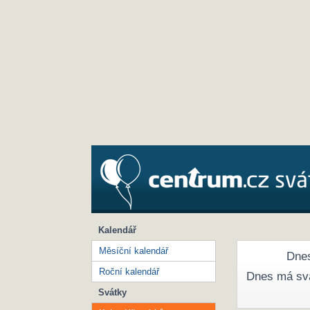
Kalendář
Měsíční kalendář
Dnes
Roční kalendář
Dnes má sv
Svátky