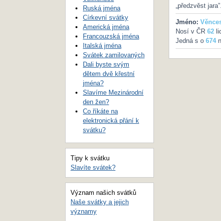
„předzvěst jara”
Ruská jména
Církevní svátky
Jméno:
Věnces
Americká jména
Nosí v ČR
62
li
Francouzská jména
Jedná s o
674
n
Italská jména
Svátek zamilovaných
Dali byste svým
dětem dvě křestní
jména?
Slavíme Mezinárodní
den žen?
Co říkáte na
elektronická přání k
svátku?
Tipy k svátku
Slavíte svátek?
Význam našich svátků
Naše svátky a jejich
významy