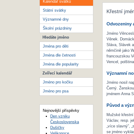
Kalendář svátků
Státní svátky
Křestní jmé
Významné dny
Odvozeniny a
Školní prázdniny
Jméno Věnceslav
Hledáte jméno
Věnek. Domácky
Sláva, Slávek a
Jména pro děti
němčině jako W
Jména dle četnosti
francouzskou Ve
Vencel, polštin
Jména dle popularity
Významní nos
Zvířecí kalendář
Jméno pro kočku
Jméno nosil nap
Černý. Ženskou 
Jméno pro psa
jménem Anna S
Původ a výz
Nejnovější příspěvky
Mužské křestní
Den vzniku
Václav, resp. j
Československa
„více slavný”, 
Dušičky
se jméno vyklád
Velikonoce