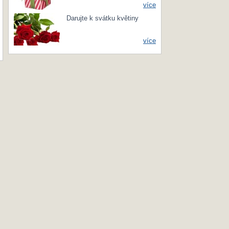
více
Darujte k svátku květiny
více