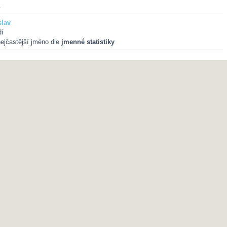
.
lav
dí
ejčastější jméno dle
jmenné statistiky