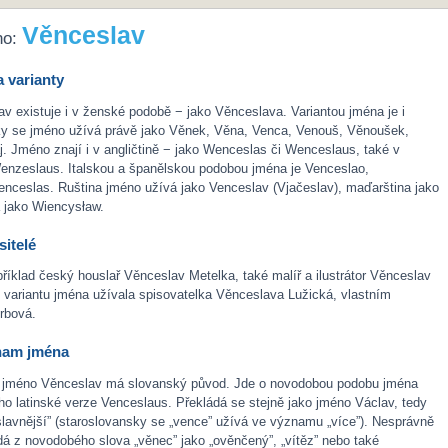
Věnceslav
no:
 varianty
 existuje i v ženské podobě − jako Věnceslava. Variantou jména je i
 se jméno užívá právě jako Věnek, Věna, Venca, Venouš, Věnoušek,
j. Jméno znají i v angličtině − jako Wenceslas či Wenceslaus, také v
enzeslaus. Italskou a španělskou podobou jména je Venceslao,
nceslas. Ruština jméno užívá jako Venceslav (Vjačeslav), maďarština jako
a jako Wiencysław.
itelé
říklad český houslař Věnceslav Metelka, také malíř a ilustrátor Věnceslav
variantu jména užívala spisovatelka Věnceslava Lužická, vlastním
rbová.
nam jména
 jméno Věnceslav má slovanský původ. Jde o novodobou podobu jména
eho latinské verze Venceslaus. Překládá se stejně jako jméno Václav, tedy
„slavnější” (staroslovansky se „vence” užívá ve významu „více”). Nesprávně
á z novodobého slova „věnec” jako „ověnčený”, „vítěz” nebo také