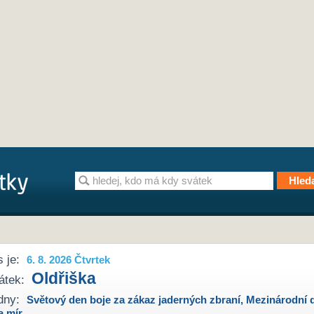
 je:
6. 8. 2026 Čtvrtek
Oldřiška
átek:
dny:
Světový den boje za zákaz jaderných zbraní
,
Mezinárodní 
a mír