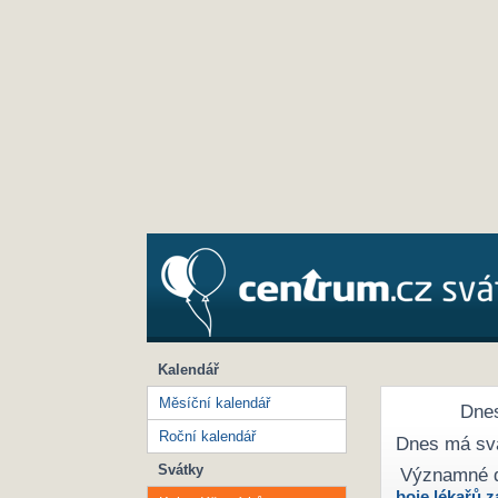
Kalendář
Měsíční kalendář
Dnes
Roční kalendář
Dnes má sv
Svátky
Významné 
boje lékařů z