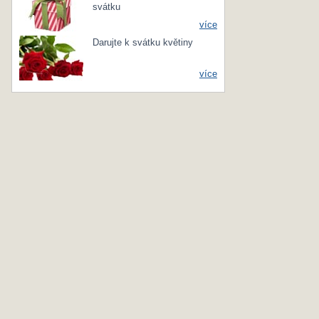
svátku
více
Darujte k svátku květiny
více