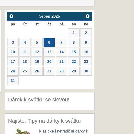
Srpen
2026
po
út
st
čt
pá
so
ne
1
2
3
4
5
6
7
8
9
10
11
12
13
14
15
16
17
18
19
20
21
22
23
24
25
26
27
28
29
30
31
Dárek k svátku se slevou!
Najisto: Tipy na dárky k svátku
Klasické i netradiční dárky k