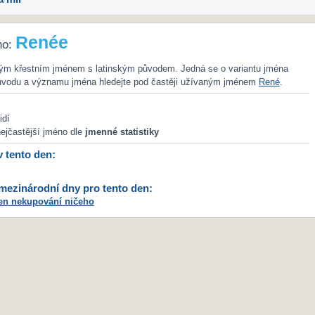
Renée
no:
ým křestním jménem s latinským původem. Jedná se o variantu jména
ůvodu a významu jména hledejte pod častěji užívaným jménem
René
.
idí
ejčastější jméno dle
jmenné statistiky
v tento den:
ezinárodní dny pro tento den:
en nekupování ničeho