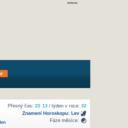
reklama
Přesný čas:
23
13
/ týden v roce:
32
Znamení Horoskopu:
Lev
Fáze měsíce:
den