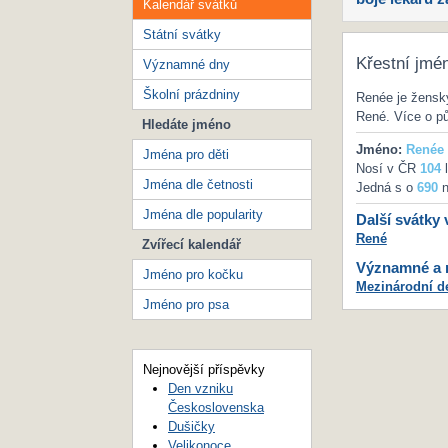
Kalendář svátků
Státní svátky
Křestní jmé
Významné dny
Školní prázdniny
Renée je žensk
René. Více o p
Hledáte jméno
Jméno:
Renée
Jména pro děti
Nosí v ČR
104
l
Jména dle četnosti
Jedná s o
690
n
Jména dle popularity
Další svátky 
René
Zvířecí kalendář
Významné a m
Jméno pro kočku
Mezinárodní d
Jméno pro psa
Nejnovější příspěvky
Den vzniku
Československa
Dušičky
Velikonoce