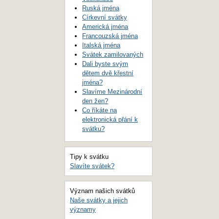
Ruská jména
Církevní svátky
Americká jména
Francouzská jména
Italská jména
Svátek zamilovaných
Dali byste svým
dětem dvě křestní
jména?
Slavíme Mezinárodní
den žen?
Co říkáte na
elektronická přání k
svátku?
Tipy k svátku
Slavíte svátek?
Význam našich svátků
Naše svátky a jejich
významy