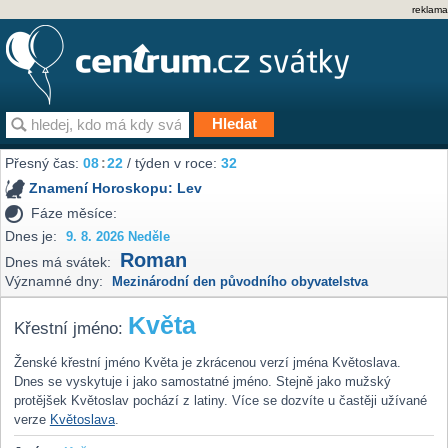
reklama
Přesný čas:
08
:
22
/ týden v roce:
32
Znamení Horoskopu:
Lev
Fáze měsíce:
Dnes je:
9. 8. 2026 Neděle
Roman
Dnes má svátek:
Významné dny:
Mezinárodní den původního obyvatelstva
Květa
Křestní jméno:
Ženské křestní jméno Květa je zkrácenou verzí jména Květoslava.
Dnes se vyskytuje i jako samostatné jméno. Stejně jako mužský
protějšek Květoslav pochází z latiny. Více se dozvíte u častěji užívané
verze
Květoslava
.