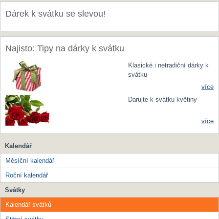
Dárek k svátku se slevou!
Najisto: Tipy na dárky k svátku
Klasické i netradiční dárky k
svátku
více
Darujte k svátku květiny
více
Kalendář
Měsíční kalendář
Roční kalendář
Svátky
Kalendář svátků