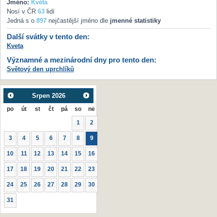
Jméno:
Květa
Nosí v ČR
63
lidí
Jedná s o
897
nejčastější jméno dle
jmenné statistiky
Další svátky v tento den:
Kveta
Významné a mezinárodní dny pro tento den:
Světový den uprchlíků
Srpen
2026
po
út
st
čt
pá
so
ne
1
2
3
4
5
6
7
8
9
10
11
12
13
14
15
16
17
18
19
20
21
22
23
24
25
26
27
28
29
30
31