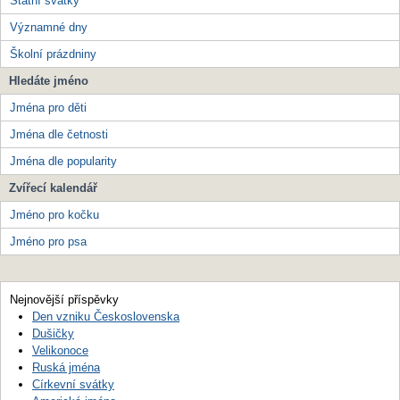
Státní svátky
Významné dny
Školní prázdniny
Hledáte jméno
Jména pro děti
Jména dle četnosti
Jména dle popularity
Zvířecí kalendář
Jméno pro kočku
Jméno pro psa
Nejnovější příspěvky
Den vzniku Československa
Dušičky
Velikonoce
Ruská jména
Církevní svátky