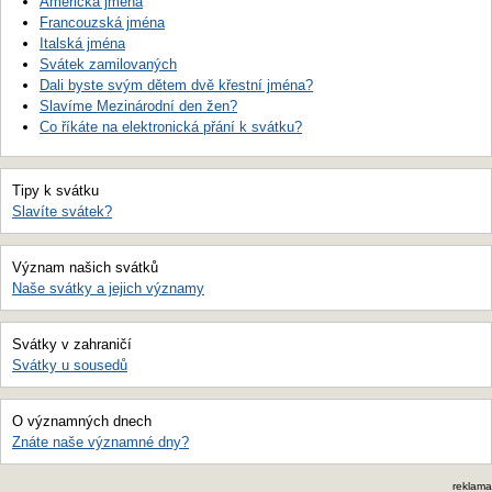
Americká jména
Francouzská jména
Italská jména
Svátek zamilovaných
Dali byste svým dětem dvě křestní jména?
Slavíme Mezinárodní den žen?
Co říkáte na elektronická přání k svátku?
Tipy k svátku
Slavíte svátek?
Význam našich svátků
Naše svátky a jejich významy
Svátky v zahraničí
Svátky u sousedů
O významných dnech
Znáte naše významné dny?
reklama