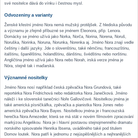
své nositelce dává do vínku i čestnou mysl.
Odvozeniny a varianty
Ženské křestní jméno Nora nemá mužský protějšek. Z hlediska původu
a významu je zřejmě příbuzné se jménem Eleonora, příp. Lenora.
Domácky se jméno užívá jako Norka, Norča, Norina, Norena, Noruš,
Noruška, Norinka, Noruna, Norunka, Norenka aj. Jméno Nora znají vedle
češtiny i další jazyky. Jde o slovenštinu, také němčinu, francouzštinu,
italštinu, španělštinu, holandštinu, dánštinu, švédštinu nebo norštinu.
Angličtina jméno užívá jako Nora nebo Norah, irská verze jména je
Nóra, stejně tak i maďarská.
Významné nositelky
Jméno Nora nosí například česká zpěvačka Nora Grundová, také
reportérka Nora Fridrichová nebo redaktorka Nora Janečková. Jméno
náleží i ke slovenské tanečnici Noře Gallovičové. Nositelkou jména je
také americká písničkářka, zpěvačka a pianistka Nora Jones nebo
americká zpěvačka Nora Bayes. Nositelkou jména je i francouzská
herečka Nora Arnezeder, která se má stát v novém filmovém zpracování
markýzou Angelikou. Nora je i hlavní postavou stejnojmenného dramatu
norského spisovatele Henrika Ibsena, uváděného také pod titulem
Domov loutek. Nora patří k jednomu z nejúspěšnějších a nejhranějších