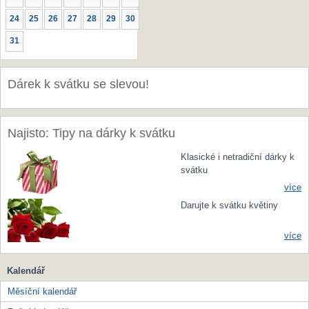
24
25
26
27
28
29
30
31
Dárek k svátku se slevou!
Najisto: Tipy na dárky k svátku
Klasické i netradiční dárky k
svátku
více
Darujte k svátku květiny
více
Kalendář
Měsíční kalendář