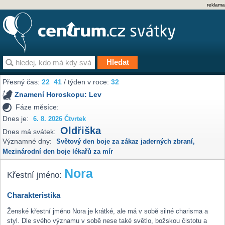
reklama
Přesný čas:
22
:
41
/ týden v roce:
32
Znamení Horoskopu:
Lev
Fáze měsíce:
Dnes je:
6. 8. 2026 Čtvrtek
Oldřiška
Dnes má svátek:
Významné dny:
Světový den boje za zákaz jaderných zbraní
,
Mezinárodní den boje lékařů za mír
Nora
Křestní jméno:
Charakteristika
Ženské křestní jméno Nora je krátké, ale má v sobě silné charisma a
styl. Dle svého významu v sobě nese také světlo, božskou čistotu a