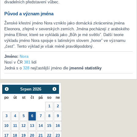
divadelních představení vůbec.
Původ a význam jména
Ženské křestní jméno Nora vzniklo jako domácká zkrácenina jména
Eleonora, zřejmě v severských zemích. Jména pocházejí z arabského
jména Ellinor, které se vykládá jako „Bůh je mé světlo”. Další teorie
výkladu jméno Nora spojuje s latinským slovem „honor” ve významu
„čest”. Tento výklad je však méně pravděpodobný.
Jméno:
Nora
Nosí v ČR
381
lidí
Jedná s o
328
nejčastější jméno dle
jmenné statistiky
Srpen
2026
po
út
st
čt
pá
so
ne
1
2
3
4
5
6
7
8
9
10
11
12
13
14
15
16
17
18
19
20
21
22
23