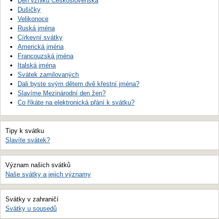
Den vzniku Československa
Dušičky
Velikonoce
Ruská jména
Církevní svátky
Americká jména
Francouzská jména
Italská jména
Svátek zamilovaných
Dali byste svým dětem dvě křestní jména?
Slavíme Mezinárodní den žen?
Co říkáte na elektronická přání k svátku?
Tipy k svátku
Slavíte svátek?
Význam našich svátků
Naše svátky a jejich významy
Svátky v zahraničí
Svátky u sousedů