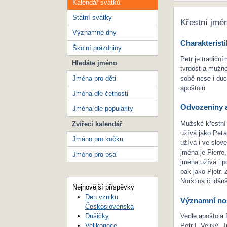
Kalendář svátků
Státní svátky
Křestní jmé
Významné dny
Charakteristi
Školní prázdniny
Petr je tradičn
Hledáte jméno
tvrdost a mužno
Jména pro děti
sobě nese i duc
apoštolů.
Jména dle četnosti
Odvozeniny a
Jména dle popularity
Mužské křestní
Zvířecí kalendář
užívá jako Peťa
Jméno pro kočku
užívá i ve slov
jména je Pierre
Jméno pro psa
jména užívá i po
pak jako Pjotr.
Norština či dán
Nejnovější příspěvky
Den vzniku
Významní nos
Československa
Dušičky
Vedle apoštola 
Velikonoce
Petr I. Veliký.