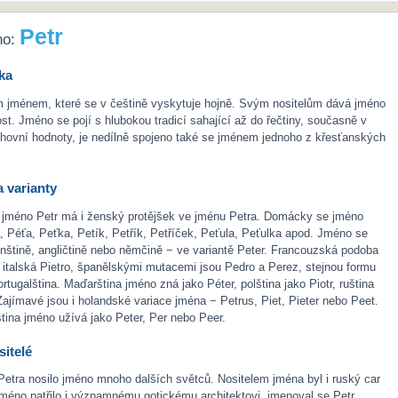
Petr
no:
ka
ím jménem, které se v češtině vyskytuje hojně. Svým nositelům dává jméno
st. Jméno se pojí s hlubokou tradicí sahající až do řečtiny, současně v
hovní hodnoty, je nedílně spojeno také se jménem jednoho z křesťanských
 varianty
 jméno Petr má i ženský protějšek ve jménu Petra. Domácky se jméno
, Péťa, Peťka, Petík, Petřík, Petříček, Peťula, Peťulka apod. Jméno se
enštině, angličtině nebo němčině − ve variantě Peter. Francouzská podoba
, italská Pietro, španělskými mutacemi jsou Pedro a Perez, stejnou formu
rtugalština. Maďarština jméno zná jako Péter, polština jako Piotr, ruština
 Zajímavé jsou i holandské variace jména − Petrus, Piet, Pieter nebo Peet.
ština jméno užívá jako Peter, Per nebo Peer.
itelé
Petra nosilo jméno mnoho dalších světců. Nositelem jména byl i ruský car
 Jméno patřilo i významnému gotickému architektovi, jmenoval se Petr