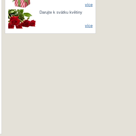
více
Darujte k svátku květiny
více