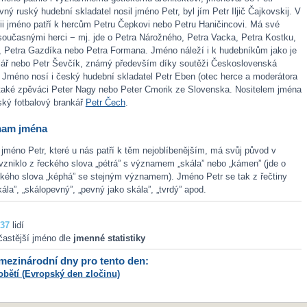
vný ruský hudební skladatel nosil jméno Petr, byl jím Petr Iljič Čajkovskij. V
ii jméno patří k hercům Petru Čepkovi nebo Petru Haničincovi. Má své
 současnými herci − mj. jde o Petra Nárožného, Petra Vacka, Petra Kostku,
, Petra Gazdíka nebo Petra Formana. Jméno náleží i k hudebníkům jako je
lář nebo Petr Ševčík, známý především díky soutěži Československá
 Jméno nosí i český hudební skladatel Petr Eben (otec herce a moderátora
také zpěváci Peter Nagy nebo Peter Cmorik ze Slovenska. Nositelem jména
ský fotbalový brankář
Petr Čech
.
nam jména
jméno Petr, které u nás patří k těm nejoblíbenějším, má svůj původ v
vzniklo z řeckého slova „pétrá” s významem „skála” nebo „kámen” (jde o
ského slova „képhá” se stejným významem). Jméno Petr se tak z řečtiny
ála”, „skálopevný”, „pevný jako skála”, „tvrdý” apod.
37
lidí
častější jméno dle
jmenné statistiky
ezinárodní dny pro tento den:
bětí (Evropský den zločinu)