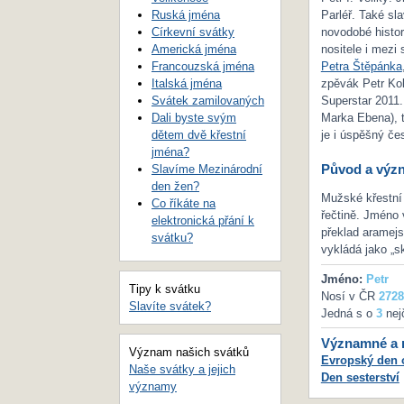
Ruská jména
Parléř. Také sla
Církevní svátky
novodobé histor
Americká jména
nositele i mezi
Francouzská jména
Petra Štěpánka
Italská jména
zpěvák Petr Ko
Svátek zamilovaných
Superstar 2011.
Dali byste svým
Marka Ebena), 
dětem dvě křestní
je i úspěšný če
jména?
Původ a výz
Slavíme Mezinárodní
den žen?
Mužské křestní 
Co říkáte na
řečtině. Jméno 
elektronická přání k
překlad aramej
svátku?
vykládá jako „sk
Jméno:
Petr
Tipy k svátku
Nosí v ČR
2728
Slavíte svátek?
Jedná s o
3
nej
Významné a m
Význam našich svátků
Evropský den o
Naše svátky a jejich
Den sesterství
významy