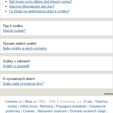
Dali byste svým dětem dvě křestní jména?
Slavíme Mezinárodní den žen?
Co říkáte na elektronická přání k svátku?
Tipy k svátku
Slavíte svátek?
Význam našich svátků
Naše svátky a jejich významy
Svátky v zahraničí
Svátky u sousedů
O významných dnech
Znáte naše významné dny?
reklama
Centrum.cz
|
Atlas.cz
1999 – 2026 © Economia, a.s.
O nás
|
Všechny
služby
|
Volná místa
|
Reklama
|
Propagace podnikání
|
Všeobecné
podmínky
|
Cookies
|
Nastavení soukromí
|
Ochrana osobních údajů
|