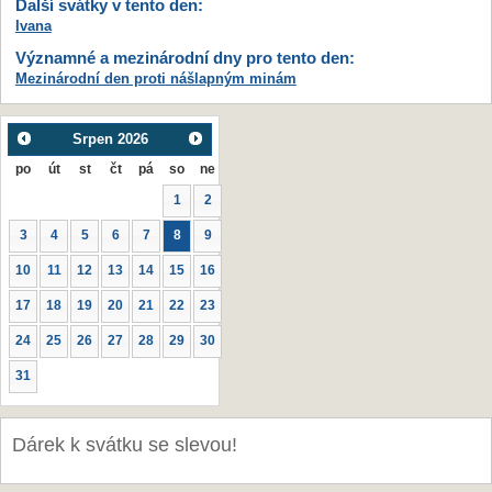
Další svátky v tento den:
Ivana
Významné a mezinárodní dny pro tento den:
Mezinárodní den proti nášlapným minám
Srpen
2026
po
út
st
čt
pá
so
ne
1
2
3
4
5
6
7
8
9
10
11
12
13
14
15
16
17
18
19
20
21
22
23
24
25
26
27
28
29
30
31
Dárek k svátku se slevou!