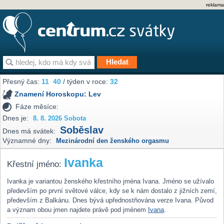
reklama
Přesný čas:
11
:
40
/ týden v roce:
32
Znamení Horoskopu:
Lev
Fáze měsíce:
Dnes je:
8. 8. 2026 Sobota
Soběslav
Dnes má svátek:
Významné dny:
Mezinárodní den ženského orgasmu
Ivanka
Křestní jméno:
Ivanka je variantou ženského křestního jména Ivana. Jméno se užívalo
především po první světové válce, kdy se k nám dostalo z jižních zemí,
především z Balkánu. Dnes bývá upřednostňována verze Ivana. Původ
a význam obou jmen najdete právě pod jménem
Ivana
.