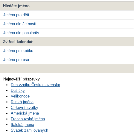
Hledáte jméno
Jména pro děti
Jména dle četnosti
Jména dle popularity
Zvířecí kalendář
Jméno pro kočku
Jméno pro psa
Nejnovější příspěvky
Den vzniku Československa
Dušičky
Velikonoce
Ruská jména
Církevní svátky
Americká jména
Francouzská jména
Italská jména
Svátek zamilovaných