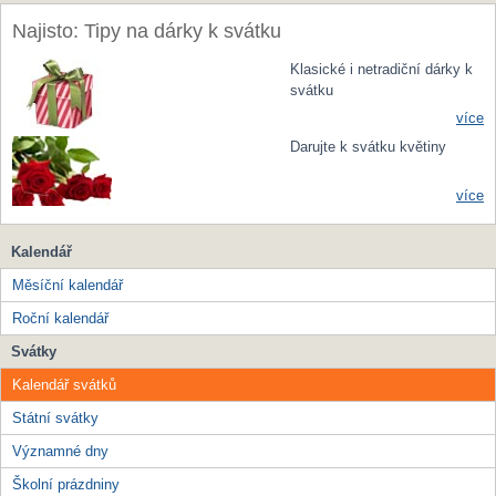
Najisto: Tipy na dárky k svátku
Klasické i netradiční dárky k
svátku
více
Darujte k svátku květiny
více
Kalendář
Měsíční kalendář
Roční kalendář
Svátky
Kalendář svátků
Státní svátky
Významné dny
Školní prázdniny