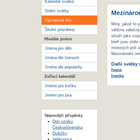
Kalendář svátků
Státní svátky
Mezináro
Významné dny
Miny, jakož to 
Školní prázdniny
většina válečný
slouží jako vzpo
Hledáte jméno
kteří jsou stál
minových polí a
Jména pro děti
Mezinárodní úm
Jména dle četnosti
Další svátky 
Jména dle popularity
Ivana
Ivanka
Zvířecí kalendář
Jméno pro kočku
Jméno pro psa
Nejnovější příspěvky
Den vzniku
Československa
Dušičky
Velikonoce