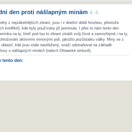
dní den proti nášlapným minám
4. 4.
jedny z nejzákeřnějších zbraní, jsou i v dnešní době hrozbou, přestože
ch konfliktů, kde byly používány již pominula. I přes to nám tento den
mínka na ty, kteří pod tou to zbraní ztratili svůj život a samozřejmě i na ty,
e ohrožování aktivními minovými poli, jakožto pozůstatku války. Miny se z
 oblastí, kde jsou stále nastřežený, snaží odstraňovat na základě
luvy o nášlapných minách (nebo-li Ottawské úmluvě).
v tento den: