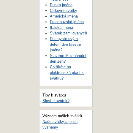
Ruská jména
Církevní svátky
Americká jména
Francouzská jména
Italská jména
Svátek zamilovaných
Dali byste svým
dětem dvě křestní
jména?
Slavíme Mezinárodní
den žen?
Co říkáte na
elektronická přání k
svátku?
Tipy k svátku
Slavíte svátek?
Význam našich svátků
Naše svátky a jejich
významy