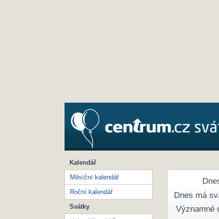
Kalendář
Měsíční kalendář
Dnes
Roční kalendář
Dnes má sv
Svátky
Významné 