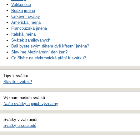
Velikonoce
Ruská jména
Církevní svátky
Americká jména
Francouzská jména
Italská jména
Svátek zamilovaných
Dali byste svým dětem dvě křestní jména?
Slavíme Mezinárodní den žen?
Co říkáte na elektronická přání k svátku?
Tipy k svátku
Slavíte svátek?
Význam našich svátků
Naše svátky a jejich významy
Svátky v zahraničí
Svátky u sousedů