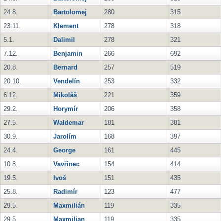
24.8.
Bartolomej
280
315
23.11.
Klement
278
318
5.1.
Dalimil
278
321
7.12.
Benjamin
266
692
20.8.
Bernard
257
519
20.10.
Vendelín
253
332
6.12.
Mikoláš
221
359
29.2.
Horymír
206
358
27.5.
Waldemar
181
381
30.9.
Jarolím
168
397
24.4.
George
161
445
10.8.
Vavřinec
154
414
19.5.
Ivoš
151
435
25.8.
Radimír
123
477
29.5.
Maxmilián
119
335
29.5.
Maxmilian
119
335