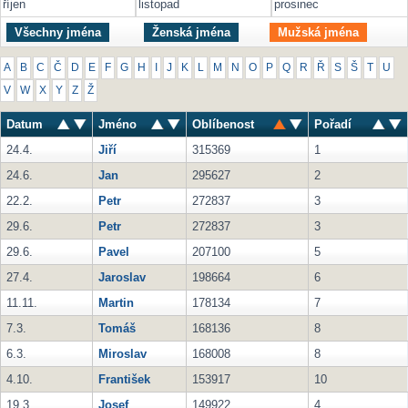
říjen
listopad
prosinec
Všechny jména
Ženská jména
Mužská jména
A
B
C
Č
D
E
F
G
H
I
J
K
L
M
N
O
P
Q
R
Ř
S
Š
T
U
V
W
X
Y
Z
Ž
Datum
Jméno
Oblíbenost
Pořadí
24.4.
Jiří
315369
1
24.6.
Jan
295627
2
22.2.
Petr
272837
3
29.6.
Petr
272837
3
29.6.
Pavel
207100
5
27.4.
Jaroslav
198664
6
11.11.
Martin
178134
7
7.3.
Tomáš
168136
8
6.3.
Miroslav
168008
8
4.10.
František
153917
10
19.3.
Josef
149922
4