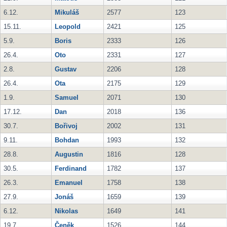
6.12.
Mikuláš
2577
123
15.11.
Leopold
2421
125
5.9.
Boris
2333
126
26.4.
Oto
2331
127
2.8.
Gustav
2206
128
26.4.
Ota
2175
129
1.9.
Samuel
2071
130
17.12.
Dan
2018
136
30.7.
Bořivoj
2002
131
9.11.
Bohdan
1993
132
28.8.
Augustin
1816
128
30.5.
Ferdinand
1782
137
26.3.
Emanuel
1758
138
27.9.
Jonáš
1659
139
6.12.
Nikolas
1649
141
19.7.
Čeněk
1526
144