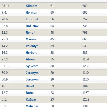
23.11.
Kliment
61
680
7.4.
Herman
60
689
28.6.
Lubomil
56
759
22.8.
Božislav
54
738
12.3.
Řehoř
48
791
25.3.
Marius
45
865
14.2.
Valentýn
39
536
16.3.
Herbert
38
887
27.2.
Alexis
35
1154
31.12.
Sylvestr
30
1258
30.9.
Jeronym
29
1110
30.9.
Jeroným
29
1110
16.10.
Havel
29
1048
12.7.
Bořek
23
1187
6.1.
Kašpar
23
1202
6.1.
Melichar
20
1310