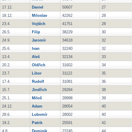
17.12.
Daniel
50607
27
18.12.
Miloslav
42262
28
23.4.
Vojtěch
41751
28
26.5.
Filip
38229
30
24.9.
Jaromír
34618
32
25.6.
Ivan
32240
32
13.4.
Aleš
32134
33
20.2.
Oldřich
31602
34
23.7.
Libor
31122
35
17.4.
Rudolf
31081
36
15.7.
Jindřich
29284
38
25.1.
Miloš
28998
39
24.12.
Adam
28054
40
28.6.
Lubomír
28002
40
19.2.
Patrik
25591
42
4.8.
Dominik
23745
44