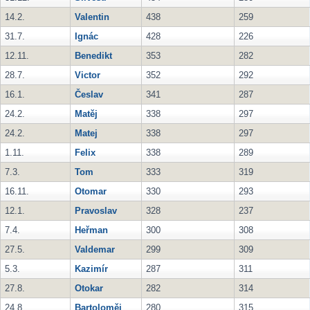
14.2.
Valentin
438
259
31.7.
Ignác
428
226
12.11.
Benedikt
353
282
28.7.
Victor
352
292
16.1.
Česlav
341
287
24.2.
Matěj
338
297
24.2.
Matej
338
297
1.11.
Felix
338
289
7.3.
Tom
333
319
16.11.
Otomar
330
293
12.1.
Pravoslav
328
237
7.4.
Heřman
300
308
27.5.
Valdemar
299
309
5.3.
Kazimír
287
311
27.8.
Otokar
282
314
24.8.
Bartoloměj
280
315