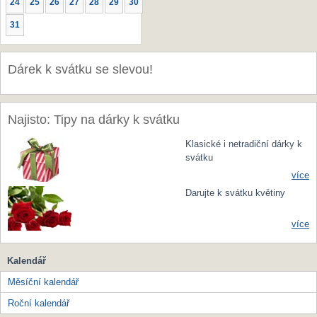
24
25
26
27
28
29
30
31
Dárek k svátku se slevou!
Najisto: Tipy na dárky k svátku
Klasické i netradiční dárky k
svátku
více
Darujte k svátku květiny
více
Kalendář
Měsíční kalendář
Roční kalendář