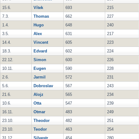
15.6.
Vítek
693
215
7.3.
Thomas
662
227
1.4.
Hugo
648
240
3.5.
Alex
631
217
14.4.
Vincent
605
223
18.3.
Edvard
602
224
22.12.
Simon
600
226
10.11.
Eugen
590
228
2.6.
Jarmil
572
231
5.6.
Dobroslav
567
243
21.6.
Alojz
565
234
10.6.
Otta
547
239
16.11.
Otmar
483
249
23.10.
Theodor
482
251
23.10.
Teodor
463
254
31.12.
Silvestr
454
280