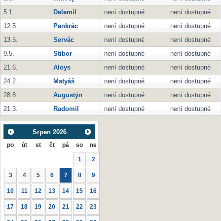
5.1.
Dalemil
není dostupné
není dostupné
12.5.
Pankrác
není dostupné
není dostupné
13.5.
Servác
není dostupné
není dostupné
9.5.
Stibor
není dostupné
není dostupné
21.6.
Aloys
není dostupné
není dostupné
24.2.
Matyáš
není dostupné
není dostupné
28.8.
Augustýn
není dostupné
není dostupné
21.3.
Radomil
není dostupné
není dostupné
Srpen
2026
po
út
st
čt
pá
so
ne
1
2
3
4
5
6
7
8
9
10
11
12
13
14
15
16
17
18
19
20
21
22
23