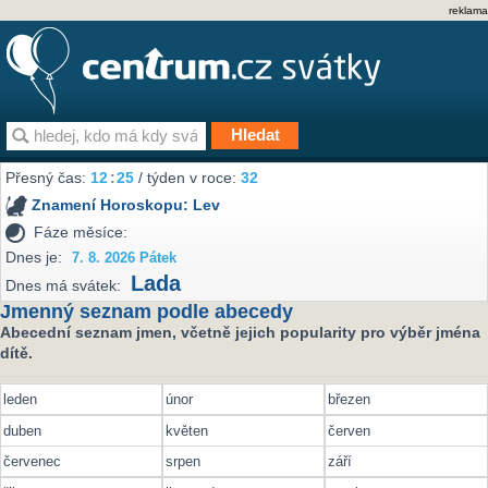
reklama
Přesný čas:
12
25
/ týden v roce:
32
Znamení Horoskopu:
Lev
Fáze měsíce:
Dnes je:
7. 8. 2026 Pátek
Lada
Dnes má svátek:
Jmenný seznam podle abecedy
Abecední seznam jmen, včetně jejich popularity pro výběr jména
dítě.
leden
únor
březen
duben
květen
červen
červenec
srpen
září