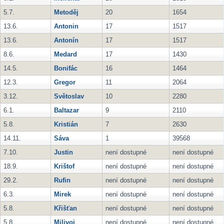
5.7.
Metoděj
20
1654
13.6.
Antonin
17
1517
13.6.
Antonín
17
1517
8.6.
Medard
17
1430
14.5.
Bonifác
16
1464
12.3.
Gregor
11
2064
3.12.
Světoslav
10
2280
6.1.
Baltazar
9
2110
5.8.
Kristián
7
2630
14.11.
Sáva
1
39568
7.10.
Justin
není dostupné
není dostupné
18.9.
Krištof
není dostupné
není dostupné
29.2.
Rufin
není dostupné
není dostupné
6.3.
Mirek
není dostupné
není dostupné
5.8.
Křišťan
není dostupné
není dostupné
5.8.
Milivoj
není dostupné
není dostupné