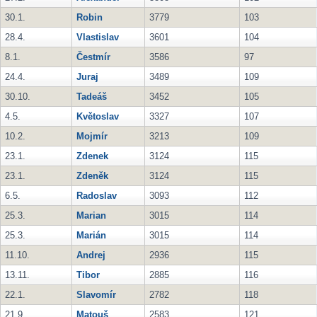
30.1.
Robin
3779
103
28.4.
Vlastislav
3601
104
8.1.
Čestmír
3586
97
24.4.
Juraj
3489
109
30.10.
Tadeáš
3452
105
4.5.
Květoslav
3327
107
10.2.
Mojmír
3213
109
23.1.
Zdenek
3124
115
23.1.
Zdeněk
3124
115
6.5.
Radoslav
3093
112
25.3.
Marian
3015
114
25.3.
Marián
3015
114
11.10.
Andrej
2936
115
13.11.
Tibor
2885
116
22.1.
Slavomír
2782
118
21.9.
Matouš
2583
121