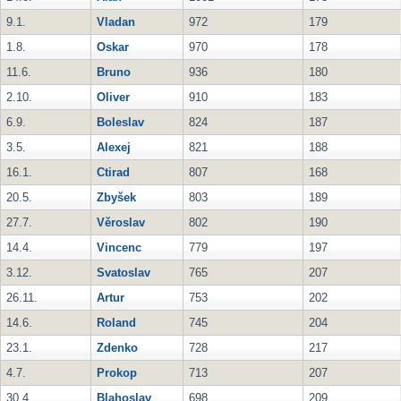
9.1.
Vladan
972
179
1.8.
Oskar
970
178
11.6.
Bruno
936
180
2.10.
Oliver
910
183
6.9.
Boleslav
824
187
3.5.
Alexej
821
188
16.1.
Ctirad
807
168
20.5.
Zbyšek
803
189
27.7.
Věroslav
802
190
14.4.
Vincenc
779
197
3.12.
Svatoslav
765
207
26.11.
Artur
753
202
14.6.
Roland
745
204
23.1.
Zdenko
728
217
4.7.
Prokop
713
207
30.4.
Blahoslav
698
209