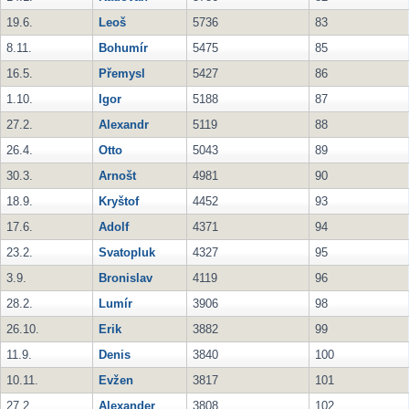
19.6.
Leoš
5736
83
8.11.
Bohumír
5475
85
16.5.
Přemysl
5427
86
1.10.
Igor
5188
87
27.2.
Alexandr
5119
88
26.4.
Otto
5043
89
30.3.
Arnošt
4981
90
18.9.
Kryštof
4452
93
17.6.
Adolf
4371
94
23.2.
Svatopluk
4327
95
3.9.
Bronislav
4119
96
28.2.
Lumír
3906
98
26.10.
Erik
3882
99
11.9.
Denis
3840
100
10.11.
Evžen
3817
101
27.2.
Alexander
3808
102