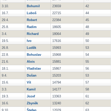
3.10.
Bohumil
23659
42
16.7.
Luboš
22715
44
29.4.
Robert
22384
45
25.8.
Radim
18605
48
3.4.
Richard
18064
49
19.5.
Ivo
17616
50
26.8.
Luděk
15993
53
22.8.
Bohuslav
15968
54
21.6.
Alois
15881
55
18.1.
Vladislav
15867
56
9.4.
Dušan
15203
53
15.6.
Vít
14794
57
3.3.
Kamil
14177
58
19.3.
Jozef
13363
61
16.6.
Zbyněk
13240
62
9.10.
Štefan
12029
63