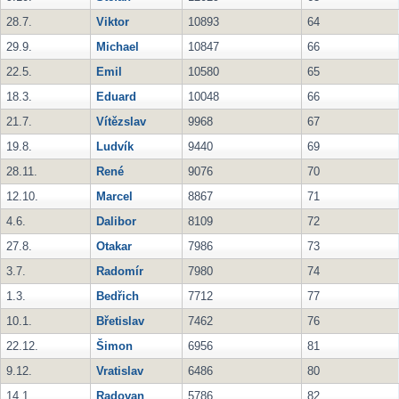
28.7.
Viktor
10893
64
29.9.
Michael
10847
66
22.5.
Emil
10580
65
18.3.
Eduard
10048
66
21.7.
Vítězslav
9968
67
19.8.
Ludvík
9440
69
28.11.
René
9076
70
12.10.
Marcel
8867
71
4.6.
Dalibor
8109
72
27.8.
Otakar
7986
73
3.7.
Radomír
7980
74
1.3.
Bedřich
7712
77
10.1.
Břetislav
7462
76
22.12.
Šimon
6956
81
9.12.
Vratislav
6486
80
14.1.
Radovan
5786
82