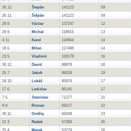
26.12.
Štepán
141123
59
26.12.
Štěpán
141123
59
28.9.
Václav
137247
12
29.9.
Michal
118915
13
4.11.
Karel
118844
14
18.6.
Milan
117498
14
23.5.
Vladimír
100178
16
30.12.
David
88878
18
25.7.
Jakub
86019
19
18.10.
Lukáš
85974
17
27.6.
Ladislav
85145
17
7.5.
Stanislav
71277
21
9.8.
Roman
69217
22
30.11.
Ondřej
60248
23
21.3.
Radek
57300
26
25.4.
Marek
53279
26