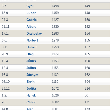
5.7.
Cyril
1498
149
13.9.
Lubor
1459
148
24.3.
Gabriel
1427
150
21.11.
Albert
1330
152
17.1.
Drahoslav
1283
154
6.6.
Norbert
1278
155
3.11.
Hubert
1253
157
20.9.
Oleg
1179
165
12.4.
Július
1155
160
12.4.
Julius
1155
160
16.8.
Jáchym
1139
162
26.10.
Ervín
1119
394
29.12.
Judita
1072
214
1.2.
Hynek
1026
30
9.5.
Ctibor
1002
171
14.8.
Alan
1001
173