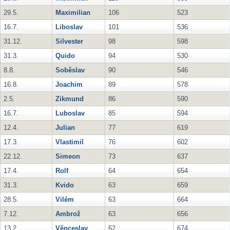
29.5.
Maximilian
106
523
16.7.
Liboslav
101
536
31.12.
Silvester
98
598
31.3.
Quido
94
530
8.8.
Soběslav
90
546
16.8.
Joachim
89
578
2.5.
Zikmund
86
590
16.7.
Luboslav
85
594
12.4.
Julian
77
619
17.3.
Vlastimil
76
602
22.12.
Simeon
73
637
17.4.
Rolf
64
654
31.3.
Kvido
63
659
28.5.
Vilém
63
664
7.12.
Ambrož
63
656
13.2.
Věnceslav
62
674