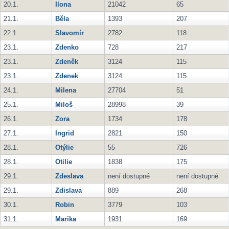
20.1.
Ilona
21042
65
21.1.
Běla
1393
207
22.1.
Slavomír
2782
118
23.1.
Zdenko
728
217
23.1.
Zdeněk
3124
115
23.1.
Zdenek
3124
115
24.1.
Milena
27704
51
25.1.
Miloš
28998
39
26.1.
Zora
1734
178
27.1.
Ingrid
2821
150
28.1.
Otýlie
55
726
28.1.
Otilie
1838
175
29.1.
Zdeslava
není dostupné
není dostupné
29.1.
Zdislava
889
268
30.1.
Robin
3779
103
31.1.
Marika
1931
169