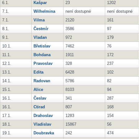
6.1.
Kašpar
23
1202
7.1.
Wilhelmina
není dostupné
není dostupné
7.1.
Vilma
2120
161
8.1.
Čestmír
3586
97
9.1.
Vladan
972
179
10.1.
Břetislav
7462
76
11.1.
Bohdana
1911
172
12.1.
Pravoslav
328
237
13.1.
Edita
6428
102
14.1.
Radovan
5786
82
15.1.
Alice
8103
94
16.1.
Česlav
341
287
16.1.
Ctirad
807
168
17.1.
Drahoslav
1283
154
18.1.
Vladislav
15867
56
19.1.
Doubravka
242
474