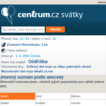
reklama
Přesný čas:
12
:
19
/ týden v roce:
32
Znamení Horoskopu:
Lev
Fáze měsíce:
Dnes je:
6. 8. 2026 Čtvrtek
Oldřiška
Dnes má svátek:
Významné dny:
Světový den boje za zákaz jaderných zbraní
,
Mezinárodní den boje lékařů za mír
Jmenný seznam podle abecedy
Abecední seznam jmen, včetně jejich popularity pro výběr jména
dítě.
leden
únor
březen
duben
květen
červen