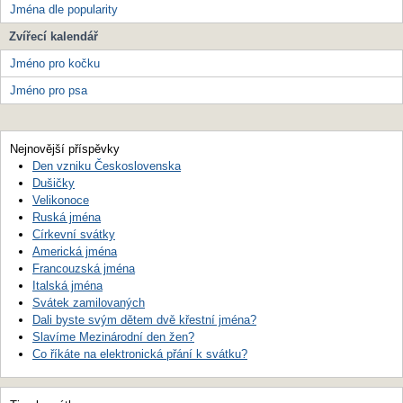
Jména dle popularity
Zvířecí kalendář
Jméno pro kočku
Jméno pro psa
Nejnovější příspěvky
Den vzniku Československa
Dušičky
Velikonoce
Ruská jména
Církevní svátky
Americká jména
Francouzská jména
Italská jména
Svátek zamilovaných
Dali byste svým dětem dvě křestní jména?
Slavíme Mezinárodní den žen?
Co říkáte na elektronická přání k svátku?