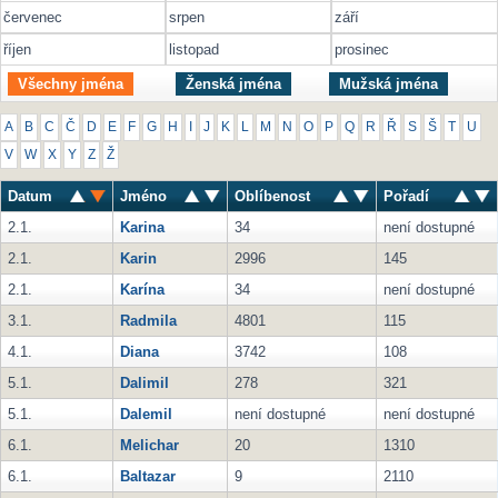
červenec
srpen
září
říjen
listopad
prosinec
Všechny jména
Ženská jména
Mužská jména
A
B
C
Č
D
E
F
G
H
I
J
K
L
M
N
O
P
Q
R
Ř
S
Š
T
U
V
W
X
Y
Z
Ž
Datum
Jméno
Oblíbenost
Pořadí
2.1.
Karina
34
není dostupné
2.1.
Karin
2996
145
2.1.
Karína
34
není dostupné
3.1.
Radmila
4801
115
4.1.
Diana
3742
108
5.1.
Dalimil
278
321
5.1.
Dalemil
není dostupné
není dostupné
6.1.
Melichar
20
1310
6.1.
Baltazar
9
2110