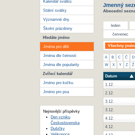
Kalendář svátků
Jmenný sez
Státní svátky
Abecední seznam
Významné dny
leden
Školní prázdniny
červenec
Hledáte jméno
Všechny jmén
Jména pro děti
Jména dle četnosti
A
B
C
Č
D
Jména dle popularity
W
X
Y
Z
Ž
Zvířecí kalendář
Datum
Jméno pro kočku
1.12.
Jméno pro psa
2.12.
3.12.
3.12.
Nejnovější příspěvky
Den vzniku
4.12.
Československa
4.12.
Dušičky
Velikonoce