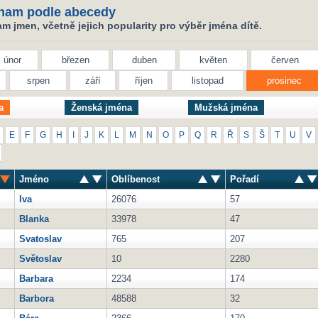
nam podle abecedy
 jmen, včetně jejich popularity pro výběr jména dítě.
únor
březen
duben
květen
červen
srpen
září
říjen
listopad
prosinec
a
Ženská jména
Mužská jména
E
F
G
H
I
J
K
L
M
N
O
P
Q
R
Ř
S
Š
T
U
V
Jméno
Oblíbenost
Pořadí
Iva
26076
57
Blanka
33978
47
Svatoslav
765
207
Světoslav
10
2280
Barbara
2234
174
Barbora
48588
32