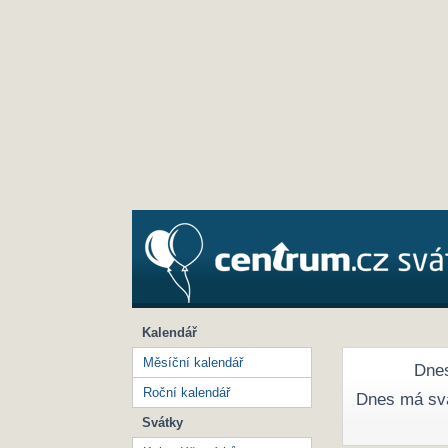
Kalendář
Měsíční kalendář
Dnes
Roční kalendář
Dnes má sv
Svátky