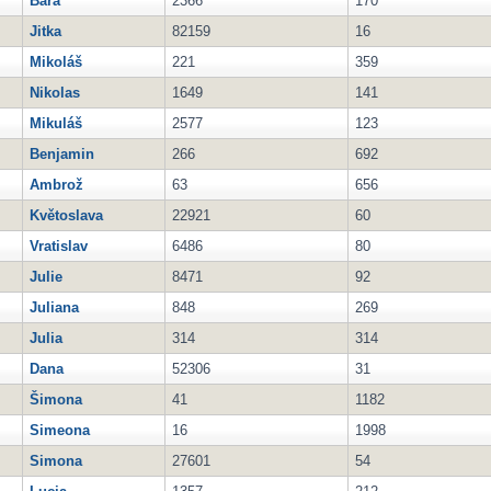
Bára
2366
170
Jitka
82159
16
Mikoláš
221
359
Nikolas
1649
141
Mikuláš
2577
123
Benjamin
266
692
Ambrož
63
656
Květoslava
22921
60
Vratislav
6486
80
Julie
8471
92
Juliana
848
269
Julia
314
314
Dana
52306
31
Šimona
41
1182
Simeona
16
1998
Simona
27601
54