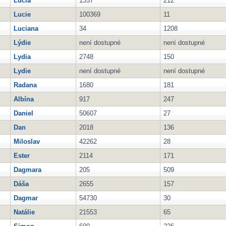
Lucia
1357
212
Lucie
100369
11
Luciana
34
1208
Lýdie
není dostupné
není dostupné
Lydia
2748
150
Lydie
není dostupné
není dostupné
Radana
1680
181
Albína
917
247
Daniel
50607
27
Dan
2018
136
Miloslav
42262
28
Ester
2114
171
Dagmara
205
509
Dáša
2655
157
Dagmar
54730
30
Natálie
21553
65