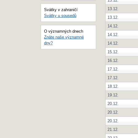
13.12.
13.12.
Svátky v zahraničí
Svátky u sousedů
13.12.
14.12.
O významných dnech
14.12.
Znáte naše významné
dny?
14.12.
15.12.
16.12.
17.12.
17.12.
18.12.
19.12.
20.12.
20.12.
20.12.
21.12.