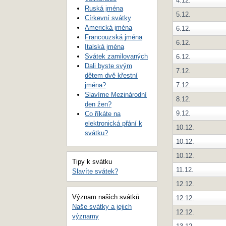
4.12.
Ruská jména
5.12.
Církevní svátky
Americká jména
6.12.
Francouzská jména
6.12.
Italská jména
Svátek zamilovaných
6.12.
Dali byste svým
7.12.
dětem dvě křestní
jména?
7.12.
Slavíme Mezinárodní
8.12.
den žen?
9.12.
Co říkáte na
elektronická přání k
10.12.
svátku?
10.12.
10.12.
Tipy k svátku
11.12.
Slavíte svátek?
12.12.
Význam našich svátků
12.12.
Naše svátky a jejich
12.12.
významy