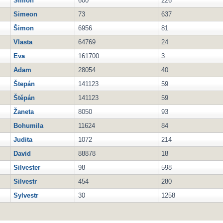
Simon
600
226
Simeon
73
637
Šimon
6956
81
Vlasta
64769
24
Eva
161700
3
Adam
28054
40
Štepán
141123
59
Štěpán
141123
59
Žaneta
8050
93
Bohumila
11624
84
Judita
1072
214
David
88878
18
Silvester
98
598
Silvestr
454
280
Sylvestr
30
1258