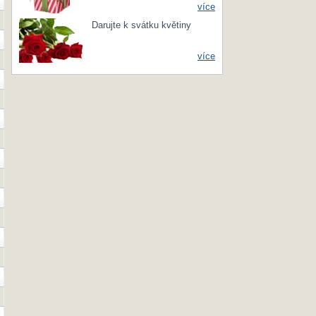
více
Darujte k svátku květiny
více