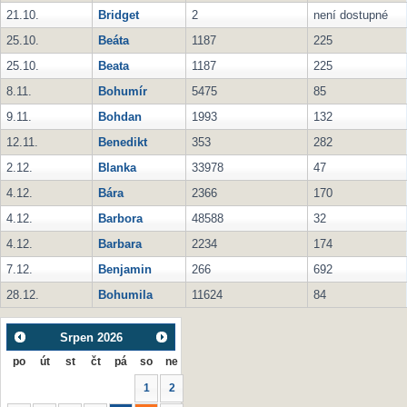
21.10.
Bridget
2
není dostupné
25.10.
Beáta
1187
225
25.10.
Beata
1187
225
8.11.
Bohumír
5475
85
9.11.
Bohdan
1993
132
12.11.
Benedikt
353
282
2.12.
Blanka
33978
47
4.12.
Bára
2366
170
4.12.
Barbora
48588
32
4.12.
Barbara
2234
174
7.12.
Benjamin
266
692
28.12.
Bohumila
11624
84
Srpen
2026
po
út
st
čt
pá
so
ne
1
2