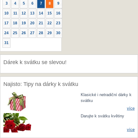
3
4
5
6
7
8
9
10
11
12
13
14
15
16
17
18
19
20
21
22
23
24
25
26
27
28
29
30
31
Dárek k svátku se slevou!
Najisto: Tipy na dárky k svátku
Klasické i netradiční dárky k
svátku
více
Darujte k svátku květiny
více