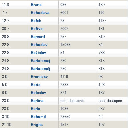
11.6.
Bruno
936
180
7.7.
Bohuslava
6001
110
12.7.
Bořek
23
1187
30.7.
Bořivoj
2002
131
20.8.
Bernard
257
519
22.8.
Bohuslav
15968
54
22.8.
Božislav
54
738
24.8.
Bartolomej
280
315
24.8.
Bartoloměj
280
315
3.9.
Bronislav
4119
96
5.9.
Boris
2333
126
6.9.
Boleslav
824
187
23.9.
Bertina
není dostupné
není dostupné
23.9.
Berta
1036
237
3.10.
Bohumil
23659
42
21.10.
Brigita
1517
197