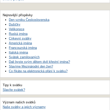
Nejnovější příspěvky
Den vzniku Československa
Dušičky
Velikonoce
Ruská jména
Církevní svátky
Americká jména
Francouzská jména
Italská jména
Svátek zamilovaných
Dali byste svým dětem dvě křestní jména?
Slavíme Mezinárodní den žen?
Co říkáte na elektronická přání k svátku?
Tipy k svátku
Slavíte svátek?
Význam našich svátků
Naše svátky a jejich významy