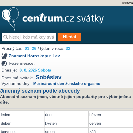
reklama
Přesný čas:
01
26
/ týden v roce:
32
Znamení Horoskopu:
Lev
Fáze měsíce:
Dnes je:
8. 8. 2026 Sobota
Soběslav
Dnes má svátek:
Významné dny:
Mezinárodní den ženského orgasmu
Jmenný seznam podle abecedy
Abecední seznam jmen, včetně jejich popularity pro výběr jména
dítě.
leden
únor
březen
duben
květen
červen
červenec
srpen
září