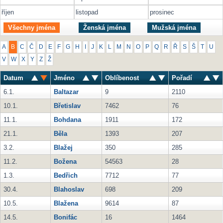
říjen
listopad
prosinec
Všechny jména
Ženská jména
Mužská jména
A
B
C
Č
D
E
F
G
H
I
J
K
L
M
N
O
P
Q
R
Ř
S
Š
T
U
V
W
X
Y
Z
Ž
Datum
Jméno
Oblíbenost
Pořadí
6.1.
Baltazar
9
2110
10.1.
Břetislav
7462
76
11.1.
Bohdana
1911
172
21.1.
Běla
1393
207
3.2.
Blažej
350
285
11.2.
Božena
54563
28
1.3.
Bedřich
7712
77
30.4.
Blahoslav
698
209
10.5.
Blažena
9614
87
14.5.
Bonifác
16
1464