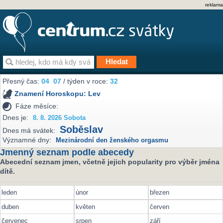
reklama
Přesný čas:
04
07
/ týden v roce:
32
Znamení Horoskopu:
Lev
Fáze měsíce:
Dnes je:
8. 8. 2026 Sobota
Soběslav
Dnes má svátek:
Významné dny:
Mezinárodní den ženského orgasmu
Jmenný seznam podle abecedy
Abecední seznam jmen, včetně jejich popularity pro výběr jména
dítě.
leden
únor
březen
duben
květen
červen
červenec
srpen
září