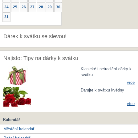
24
25
26
27
28
29
30
31
Dárek k svátku se slevou!
Najisto: Tipy na dárky k svátku
Klasické i netradiční dárky k
svátku
více
Darujte k svátku květiny
více
Kalendář
Měsíční kalendář