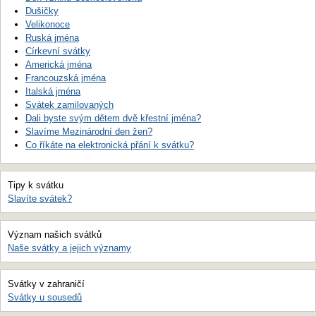
Dušičky
Velikonoce
Ruská jména
Církevní svátky
Americká jména
Francouzská jména
Italská jména
Svátek zamilovaných
Dali byste svým dětem dvě křestní jména?
Slavíme Mezinárodní den žen?
Co říkáte na elektronická přání k svátku?
Tipy k svátku
Slavíte svátek?
Význam našich svátků
Naše svátky a jejich významy
Svátky v zahraničí
Svátky u sousedů