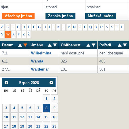
říjen
listopad
prosinec
Všechny jména
Ženská jména
Mužská jména
A
B
C
Č
D
E
F
G
H
I
J
K
L
M
N
O
P
Q
R
Ř
S
Š
T
U
V
W
X
Y
Z
Ž
Datum
Jméno
Oblíbenost
Pořadí
7.1.
Wilhelmina
není dostupné
není dostupné
6.2.
Wanda
325
405
27.5.
Waldemar
181
381
Srpen
2026
po
út
st
čt
pá
so
ne
1
2
3
4
5
6
7
8
9
10
11
12
13
14
15
16
17
18
19
20
21
22
23