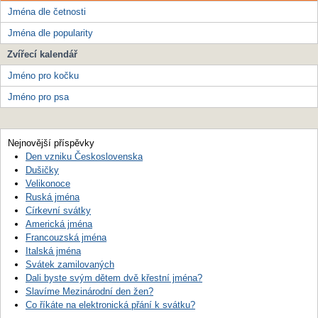
Jména dle četnosti
Jména dle popularity
Zvířecí kalendář
Jméno pro kočku
Jméno pro psa
Nejnovější příspěvky
Den vzniku Československa
Dušičky
Velikonoce
Ruská jména
Církevní svátky
Americká jména
Francouzská jména
Italská jména
Svátek zamilovaných
Dali byste svým dětem dvě křestní jména?
Slavíme Mezinárodní den žen?
Co říkáte na elektronická přání k svátku?