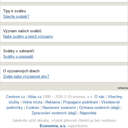
Tipy k svátku
Slavíte svátek?
Význam našich svátků
Naše svátky a jejich významy
Svátky v zahraničí
Svátky u sousedů
O významných dnech
Znáte naše významné dny?
reklama
Centrum.cz
|
Atlas.cz
1999 – 2026 © Economia, a.s.
O nás
|
Všechny
služby
|
Volná místa
|
Reklama
|
Propagace podnikání
|
Všeobecné
podmínky
|
Cookies
|
Nastavení soukromí
|
Ochrana osobních údajů
|
Zpracování osobních údajů
|
Nápověda
Jakékoliv užití obsahu, včetně převzetí článků je bez souhlasu
Economia, a.s.
zapovězeno.