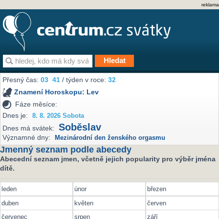
reklama
Přesný čas:
03
:
41
/ týden v roce:
32
Znamení Horoskopu:
Lev
Fáze měsíce:
Dnes je:
8. 8. 2026 Sobota
Soběslav
Dnes má svátek:
Významné dny:
Mezinárodní den ženského orgasmu
Jmenný seznam podle abecedy
Abecední seznam jmen, včetně jejich popularity pro výběr jména
dítě.
leden
únor
březen
duben
květen
červen
červenec
srpen
září