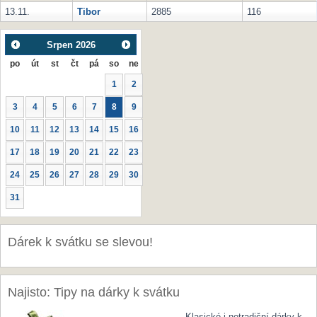
13.11.
Tibor
2885
116
Srpen
2026
po
út
st
čt
pá
so
ne
1
2
3
4
5
6
7
8
9
10
11
12
13
14
15
16
17
18
19
20
21
22
23
24
25
26
27
28
29
30
31
Dárek k svátku se slevou!
Najisto: Tipy na dárky k svátku
Klasické i netradiční dárky k