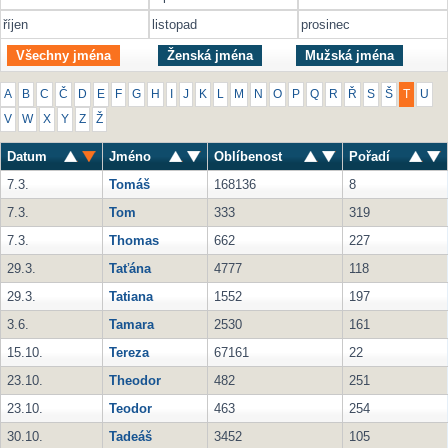
říjen
listopad
prosinec
Všechny jména
Ženská jména
Mužská jména
A
B
C
Č
D
E
F
G
H
I
J
K
L
M
N
O
P
Q
R
Ř
S
Š
T
U
V
W
X
Y
Z
Ž
Datum
Jméno
Oblíbenost
Pořadí
7.3.
Tomáš
168136
8
7.3.
Tom
333
319
7.3.
Thomas
662
227
29.3.
Taťána
4777
118
29.3.
Tatiana
1552
197
3.6.
Tamara
2530
161
15.10.
Tereza
67161
22
23.10.
Theodor
482
251
23.10.
Teodor
463
254
30.10.
Tadeáš
3452
105