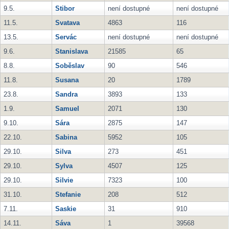
9.5.
Stibor
není dostupné
není dostupné
11.5.
Svatava
4863
116
13.5.
Servác
není dostupné
není dostupné
9.6.
Stanislava
21585
65
8.8.
Soběslav
90
546
11.8.
Susana
20
1789
23.8.
Sandra
3893
133
1.9.
Samuel
2071
130
9.10.
Sára
2875
147
22.10.
Sabina
5952
105
29.10.
Silva
273
451
29.10.
Sylva
4507
125
29.10.
Silvie
7323
100
31.10.
Stefanie
208
512
7.11.
Saskie
31
910
14.11.
Sáva
1
39568