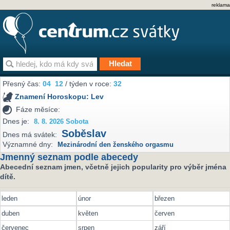
reklama
Přesný čas:
04
12
/ týden v roce:
32
Znamení Horoskopu:
Lev
Fáze měsíce:
Dnes je:
8. 8. 2026 Sobota
Soběslav
Dnes má svátek:
Významné dny:
Mezinárodní den ženského orgasmu
Jmenný seznam podle abecedy
Abecední seznam jmen, včetně jejich popularity pro výběr jména
dítě.
leden
únor
březen
duben
květen
červen
červenec
srpen
září