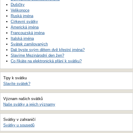
Dušičky
Velikonoce
Ruská jména
Církevní svátky
Americká jména
Francouzská jména
Italská jména
Svátek zamilovaných
Dali byste svým dětem dvě křestní jména?
Slavíme Mezinárodní den žen?
Co říkáte na elektronická přání k svátku?
Tipy k svátku
Slavíte svátek?
Význam našich svátků
Naše svátky a jejich významy
Svátky v zahraničí
Svátky u sousedů