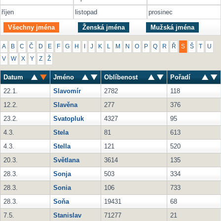
říjen
listopad
prosinec
Všechny jména
Ženská jména
Mužská jména
A
B
C
Č
D
E
F
G
H
I
J
K
L
M
N
O
P
Q
R
Ř
S
Š
T
U
V
W
X
Y
Z
Ž
Datum
Jméno
Oblíbenost
Pořadí
22.1.
Slavomír
2782
118
12.2.
Slavěna
277
376
23.2.
Svatopluk
4327
95
4.3.
Stela
81
613
4.3.
Stella
121
520
20.3.
Světlana
3614
135
28.3.
Sonja
503
334
28.3.
Sonia
106
733
28.3.
Soňa
19431
68
7.5.
Stanislav
71277
21