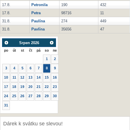
17.8.
Petronila
190
432
17.8.
Petra
98716
11
31.8.
Paulína
274
449
31.8.
Pavlína
35656
47
Srpen
2026
po
út
st
čt
pá
so
ne
1
2
3
4
5
6
7
8
9
10
11
12
13
14
15
16
17
18
19
20
21
22
23
24
25
26
27
28
29
30
31
Dárek k svátku se slevou!