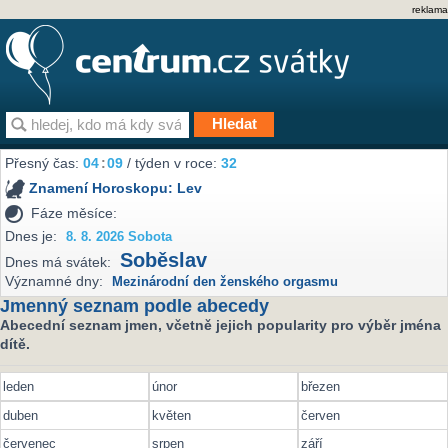
reklama
Přesný čas:
04
:
09
/ týden v roce:
32
Znamení Horoskopu:
Lev
Fáze měsíce:
Dnes je:
8. 8. 2026 Sobota
Soběslav
Dnes má svátek:
Významné dny:
Mezinárodní den ženského orgasmu
Jmenný seznam podle abecedy
Abecední seznam jmen, včetně jejich popularity pro výběr jména
dítě.
leden
únor
březen
duben
květen
červen
červenec
srpen
září